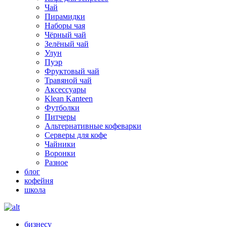
Чай
Пирамидки
Наборы чая
Чёрный чай
Зелёный чай
Улун
Пуэр
Фруктовый чай
Травяной чай
Аксессуары
Klean Kanteen
Футболки
Питчеры
Альтернативные кофеварки
Серверы для кофе
Чайники
Воронки
Разное
блог
кофейня
школа
бизнесу