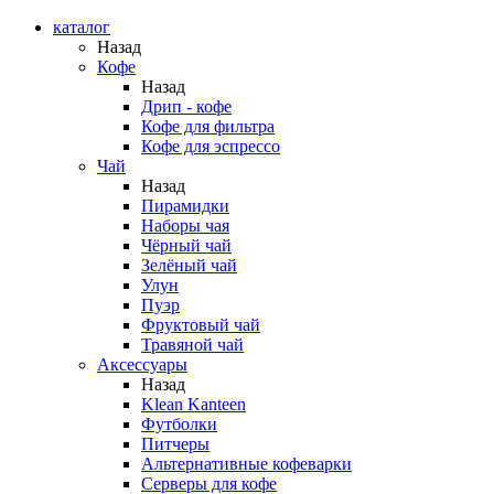
каталог
Назад
Кофе
Назад
Дрип - кофе
Кофе для фильтра
Кофе для эспрессо
Чай
Назад
Пирамидки
Наборы чая
Чёрный чай
Зелёный чай
Улун
Пуэр
Фруктовый чай
Травяной чай
Аксессуары
Назад
Klean Kanteen
Футболки
Питчеры
Альтернативные кофеварки
Серверы для кофе