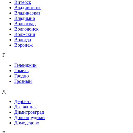
Витебск
Владивосток
Владикавказ
Владимир
Волгоград
Волгодонск
Волжский
Вологда
Воронеж
Г
Геленджик
Гомель
Гродно
Грозный
Д
Дербент
Дзержинск
Димитровград
Долгопрудный
Домодедово
Е