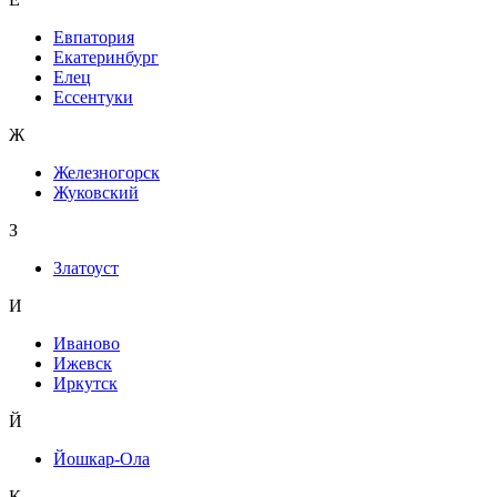
Евпатория
Екатеринбург
Елец
Ессентуки
Ж
Железногорск
Жуковский
З
Златоуст
И
Иваново
Ижевск
Иркутск
Й
Йошкар-Ола
К