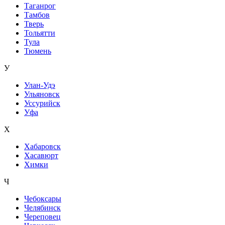
Таганрог
Тамбов
Тверь
Тольятти
Тула
Тюмень
У
Улан-Удэ
Ульяновск
Уссурийск
Уфа
Х
Хабаровск
Хасавюрт
Химки
Ч
Чебоксары
Челябинск
Череповец