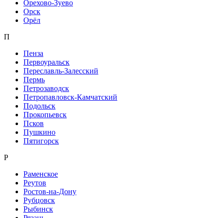
Орехово-Зуево
Орск
Орёл
П
Пенза
Первоуральск
Переславль-Залесский
Пермь
Петрозаводск
Петропавловск-Камчатский
Подольск
Прокопьевск
Псков
Пушкино
Пятигорск
Р
Раменское
Реутов
Ростов-на-Дону
Рубцовск
Рыбинск
Рязань