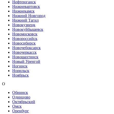
Нефтеюганск
Нижневартовск
Нижнекамск
Нижний Новгород
Нижний Тагил
Новокузнецк
Новокуйбышевск
Новомосковск
Новороссийск
Новосибирск
Новочебоксарск
Новочеркасск
Новошахтинск
Новый Уренгой
Ногинск
Норильск
Ноябрьск
О
Обнинск
Одинцово
Октябрьский
Омск
Оренбург