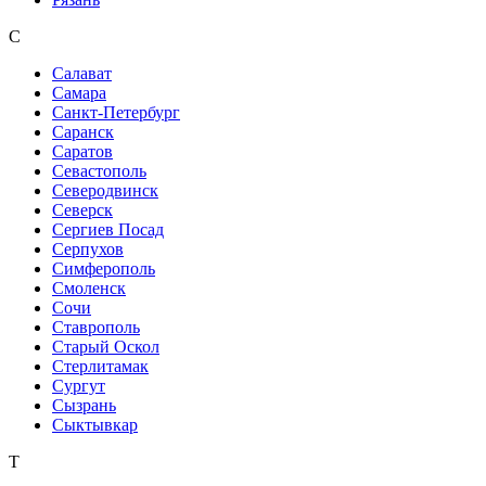
С
Салават
Самара
Санкт-Петербург
Саранск
Саратов
Севастополь
Северодвинск
Северск
Сергиев Посад
Серпухов
Симферополь
Смоленск
Сочи
Ставрополь
Старый Оскол
Стерлитамак
Сургут
Сызрань
Сыктывкар
Т