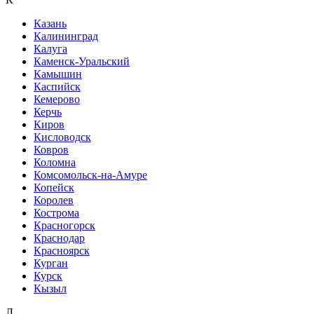
Казань
Калининград
Калуга
Каменск-Уральский
Камышин
Каспийск
Кемерово
Керчь
Киров
Кисловодск
Ковров
Коломна
Комсомольск-на-Амуре
Копейск
Королев
Кострома
Красногорск
Краснодар
Красноярск
Курган
Курск
Кызыл
Л