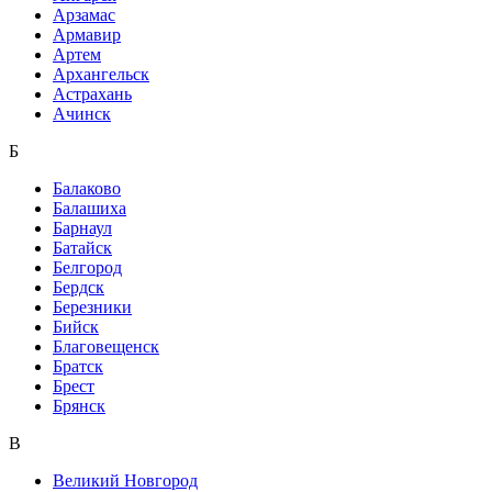
Арзамас
Армавир
Артем
Архангельск
Астрахань
Ачинск
Б
Балаково
Балашиха
Барнаул
Батайск
Белгород
Бердск
Березники
Бийск
Благовещенск
Братск
Брест
Брянск
В
Великий Новгород