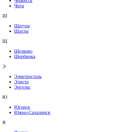
Черкесск
Чита
Ш
Шатура
Шахты
Щ
Щелково
Щербинка
Э
Электросталь
Элиста
Энгельс
Ю
Югорск
Южно-Сахалинск
Я