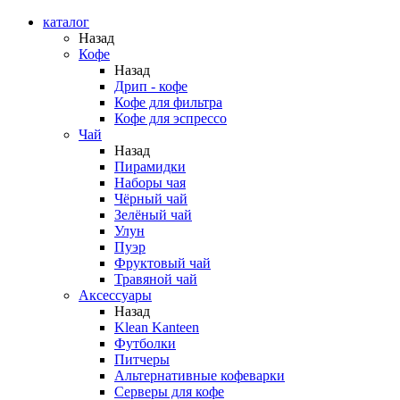
каталог
Назад
Кофе
Назад
Дрип - кофе
Кофе для фильтра
Кофе для эспрессо
Чай
Назад
Пирамидки
Наборы чая
Чёрный чай
Зелёный чай
Улун
Пуэр
Фруктовый чай
Травяной чай
Аксессуары
Назад
Klean Kanteen
Футболки
Питчеры
Альтернативные кофеварки
Серверы для кофе