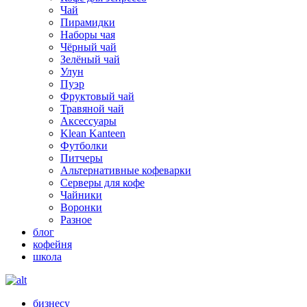
Чай
Пирамидки
Наборы чая
Чёрный чай
Зелёный чай
Улун
Пуэр
Фруктовый чай
Травяной чай
Аксессуары
Klean Kanteen
Футболки
Питчеры
Альтернативные кофеварки
Серверы для кофе
Чайники
Воронки
Разное
блог
кофейня
школа
бизнесу