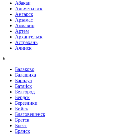
Абакан
Альметьевск
Ангарск
Арзамас
Армавир
Артем
Архангельск
Астрахань
Ачинск
Б
Балаково
Балашиха
Барнаул
Батайск
Белгород
Бердск
Березники
Бийск
Благовещенск
Братск
Брест
Брянск