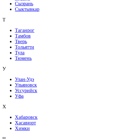
Сызрань
Сыктывкар
Т
Таганрог
Тамбов
Тверь
Тольятти
Тула
Тюмень
У
Улан-Удэ
Ульяновск
Уссурийск
Уфа
Х
Хабаровск
Хасавюрт
Химки
Ч