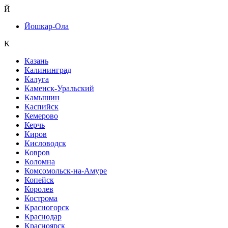
Й
Йошкар-Ола
К
Казань
Калининград
Калуга
Каменск-Уральский
Камышин
Каспийск
Кемерово
Керчь
Киров
Кисловодск
Ковров
Коломна
Комсомольск-на-Амуре
Копейск
Королев
Кострома
Красногорск
Краснодар
Красноярск