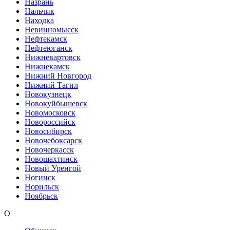
Назрань
Нальчик
Находка
Невинномысск
Нефтекамск
Нефтеюганск
Нижневартовск
Нижнекамск
Нижний Новгород
Нижний Тагил
Новокузнецк
Новокуйбышевск
Новомосковск
Новороссийск
Новосибирск
Новочебоксарск
Новочеркасск
Новошахтинск
Новый Уренгой
Ногинск
Норильск
Ноябрьск
О