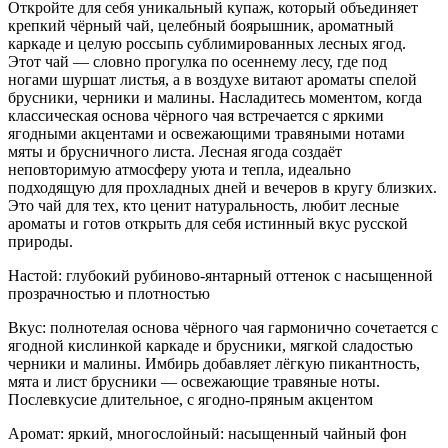
Откройте для себя уникальный купаж, который объединяет
крепкий чёрный чай, целебный боярышник, ароматный
каркаде и целую россыпь сублимированных лесных ягод.
Этот чай — словно прогулка по осеннему лесу, где под
ногами шуршат листья, а в воздухе витают ароматы спелой
брусники, черники и малины. Насладитесь моментом, когда
классическая основа чёрного чая встречается с яркими
ягодными акцентами и освежающими травяными нотами
мяты и брусничного листа. Лесная ягода создаёт
неповторимую атмосферу уюта и тепла, идеально
подходящую для прохладных дней и вечеров в кругу близких.
Это чай для тех, кто ценит натуральность, любит лесные
ароматы и готов открыть для себя истинный вкус русской
природы.
Настой: глубокий рубиново-янтарный оттенок с насыщенной
прозрачностью и плотностью
Вкус: полнотелая основа чёрного чая гармонично сочетается с
ягодной кислинкой каркаде и брусники, мягкой сладостью
черники и малины. Имбирь добавляет лёгкую пикантность,
мята и лист брусники — освежающие травяные ноты.
Послевкусие длительное, с ягодно-пряным акцентом
Аромат: яркий, многослойный: насыщенный чайный фон