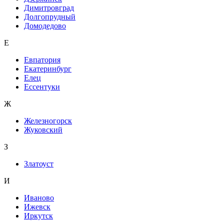
Димитровград
Долгопрудный
Домодедово
Е
Евпатория
Екатеринбург
Елец
Ессентуки
Ж
Железногорск
Жуковский
З
Златоуст
И
Иваново
Ижевск
Иркутск