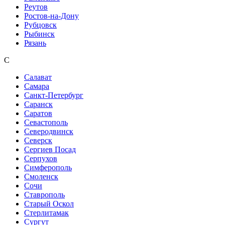
Реутов
Ростов-на-Дону
Рубцовск
Рыбинск
Рязань
С
Салават
Самара
Санкт-Петербург
Саранск
Саратов
Севастополь
Северодвинск
Северск
Сергиев Посад
Серпухов
Симферополь
Смоленск
Сочи
Ставрополь
Старый Оскол
Стерлитамак
Сургут