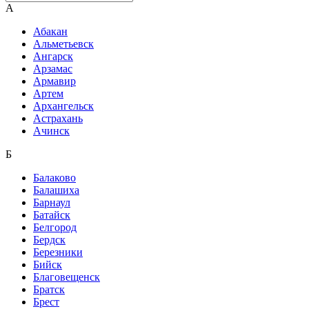
А
Абакан
Альметьевск
Ангарск
Арзамас
Армавир
Артем
Архангельск
Астрахань
Ачинск
Б
Балаково
Балашиха
Барнаул
Батайск
Белгород
Бердск
Березники
Бийск
Благовещенск
Братск
Брест