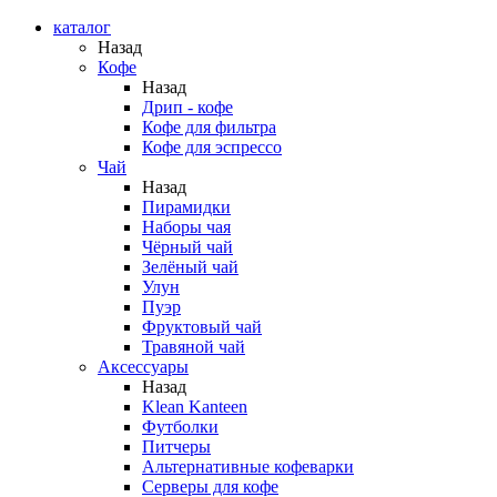
каталог
Назад
Кофе
Назад
Дрип - кофе
Кофе для фильтра
Кофе для эспрессо
Чай
Назад
Пирамидки
Наборы чая
Чёрный чай
Зелёный чай
Улун
Пуэр
Фруктовый чай
Травяной чай
Аксессуары
Назад
Klean Kanteen
Футболки
Питчеры
Альтернативные кофеварки
Серверы для кофе