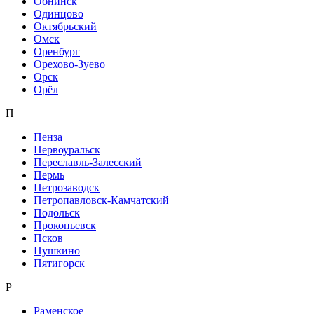
Обнинск
Одинцово
Октябрьский
Омск
Оренбург
Орехово-Зуево
Орск
Орёл
П
Пенза
Первоуральск
Переславль-Залесский
Пермь
Петрозаводск
Петропавловск-Камчатский
Подольск
Прокопьевск
Псков
Пушкино
Пятигорск
Р
Раменское