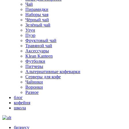
Чай
Пирамидки
Наборы чая
Чёрный чай
Зелёный чай
Улун
Пуэр
Фруктовый чай
Травяной чай
Аксессуары
Klean Kanteen
Футболки
Питчеры
Альтернативные кофеварки
Серверы для кофе
Чайники
Воронки
Разное
блог
кофейня
школа
бизнесу