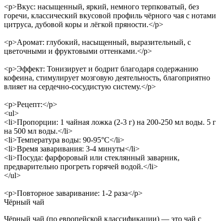
<p>Вкус: насыщенный, яркий, немного терпковатый, без
горечи, классический вкусовой профиль чёрного чая с нотами
цитруса, дубовой коры и лёгкой пряности.</p>
<p>Аромат: глубокий, насыщенный, выразительный, с
цветочными и фруктовыми оттенками.</p>
<p>Эффект: Тонизирует и бодрит благодаря содержанию
кофеина, стимулирует мозговую деятельность, благоприятно
влияет на сердечно-сосудистую систему.</p>
<p>Рецепт:</p>
<ul>
<li>Пропорции: 1 чайная ложка (2-3 г) на 200-250 мл воды. 5 г
на 500 мл воды.</li>
<li>Температура воды: 90-95°C</li>
<li>Время заваривания: 3-4 минуты</li>
<li>Посуда: фарфоровый или стеклянный заварник,
предварительно прогреть горячей водой.</li>
</ul>
<p>Повторное заваривание: 1-2 раза</p>
Чёрный чай
Чёрный чай (по европейской классификации) — это чай с