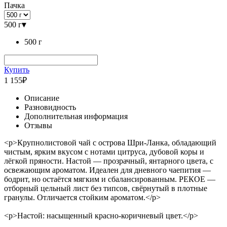
Пачка
500 г
▾
500 г
Купить
1 155
₽
Описание
Разновидность
Дополнительная информация
Отзывы
<p>Крупнолистовой чай с острова Шри-Ланка, обладающий
чистым, ярким вкусом с нотами цитруса, дубовой коры и
лёгкой пряности. Настой — прозрачный, янтарного цвета, с
освежающим ароматом. Идеален для дневного чаепития —
бодрит, но остаётся мягким и сбалансированным. РЕКОЕ —
отборный цельный лист без типсов, свёрнутый в плотные
гранулы. Отличается стойким ароматом.</p>
<p>Настой: насыщенный красно-коричневый цвет.</p>