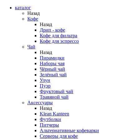
каталог
Назад
Кофе
Назад
Дрип - кофе
Кофе для фильтра
Кофе для эспрессо
Чай
Назад
Пирамидки
Наборы чая
Чёрный чай
Зелёный чай
Улун
Пуэр
Фруктовый чай
Травяной чай
Аксессуары
Назад
Klean Kanteen
Футболки
Питчеры
Альтернативные кофеварки
Серверы для кофе