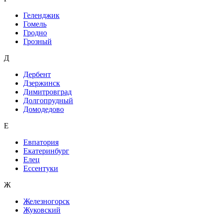
Геленджик
Гомель
Гродно
Грозный
Д
Дербент
Дзержинск
Димитровград
Долгопрудный
Домодедово
Е
Евпатория
Екатеринбург
Елец
Ессентуки
Ж
Железногорск
Жуковский