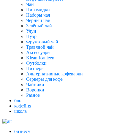
Чай
Пирамидки
Наборы чая
Чёрный чай
Зелёный чай
Улун
Пуэр
Фруктовый чай
Травяной чай
Аксессуары
Klean Kanteen
Футболки
Питчеры
Альтернативные кофеварки
Серверы для кофе
Чайники
Воронки
Разное
блог
кофейня
школа
бизнесу