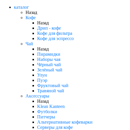
каталог
Назад
Кофе
Назад
Дрип - кофе
Кофе для фильтра
Кофе для эспрессо
Чай
Назад
Пирамидки
Наборы чая
Чёрный чай
Зелёный чай
Улун
Пуэр
Фруктовый чай
Травяной чай
Аксессуары
Назад
Klean Kanteen
Футболки
Питчеры
Альтернативные кофеварки
Серверы для кофе