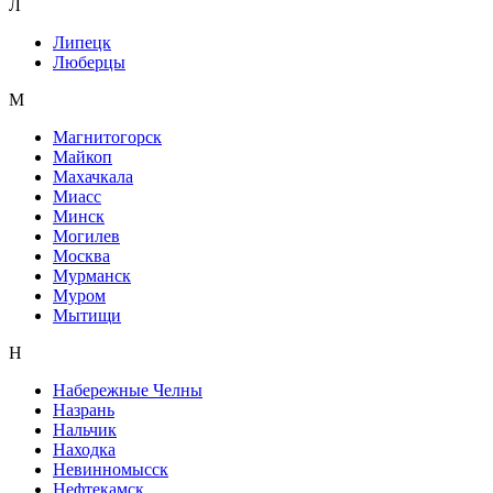
Л
Липецк
Люберцы
М
Магнитогорск
Майкоп
Махачкала
Миасс
Минск
Могилев
Москва
Мурманск
Муром
Мытищи
Н
Набережные Челны
Назрань
Нальчик
Находка
Невинномысск
Нефтекамск