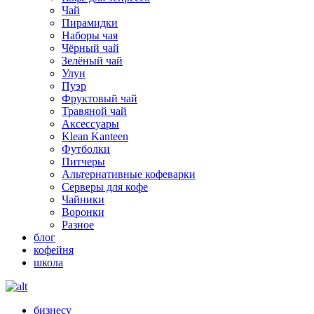
Чай
Пирамидки
Наборы чая
Чёрный чай
Зелёный чай
Улун
Пуэр
Фруктовый чай
Травяной чай
Аксессуары
Klean Kanteen
Футболки
Питчеры
Альтернативные кофеварки
Серверы для кофе
Чайники
Воронки
Разное
блог
кофейня
школа
бизнесу