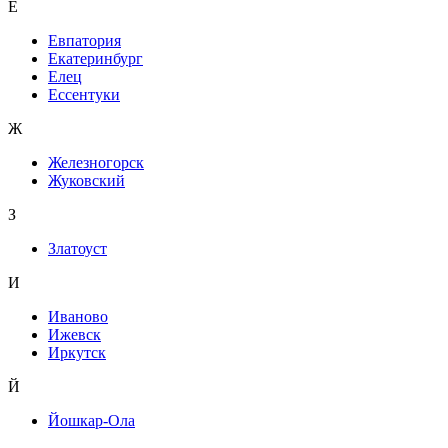
Е
Евпатория
Екатеринбург
Елец
Ессентуки
Ж
Железногорск
Жуковский
З
Златоуст
И
Иваново
Ижевск
Иркутск
Й
Йошкар-Ола