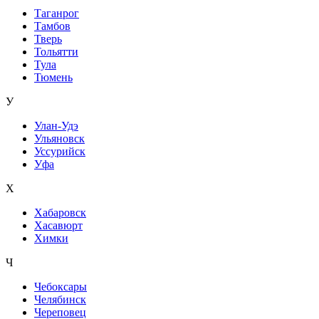
Таганрог
Тамбов
Тверь
Тольятти
Тула
Тюмень
У
Улан-Удэ
Ульяновск
Уссурийск
Уфа
Х
Хабаровск
Хасавюрт
Химки
Ч
Чебоксары
Челябинск
Череповец