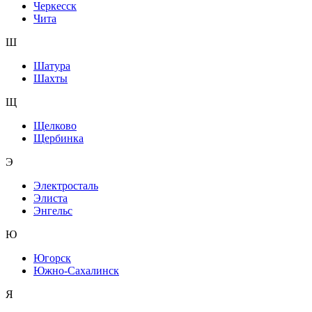
Черкесск
Чита
Ш
Шатура
Шахты
Щ
Щелково
Щербинка
Э
Электросталь
Элиста
Энгельс
Ю
Югорск
Южно-Сахалинск
Я