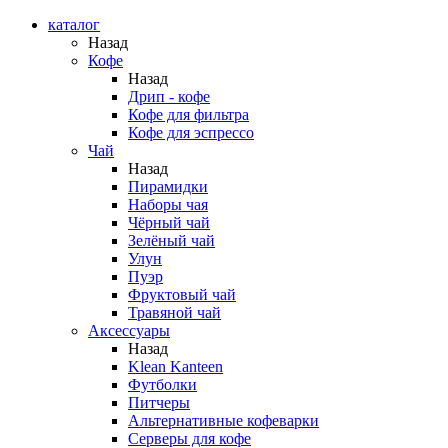
каталог
Назад
Кофе
Назад
Дрип - кофе
Кофе для фильтра
Кофе для эспрессо
Чай
Назад
Пирамидки
Наборы чая
Чёрный чай
Зелёный чай
Улун
Пуэр
Фруктовый чай
Травяной чай
Аксессуары
Назад
Klean Kanteen
Футболки
Питчеры
Альтернативные кофеварки
Серверы для кофе