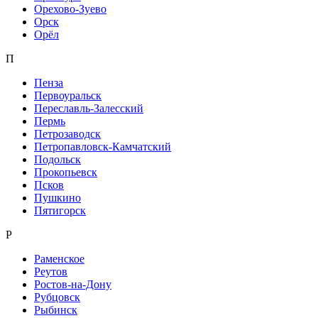
Орехово-Зуево
Орск
Орёл
П
Пенза
Первоуральск
Переславль-Залесский
Пермь
Петрозаводск
Петропавловск-Камчатский
Подольск
Прокопьевск
Псков
Пушкино
Пятигорск
Р
Раменское
Реутов
Ростов-на-Дону
Рубцовск
Рыбинск