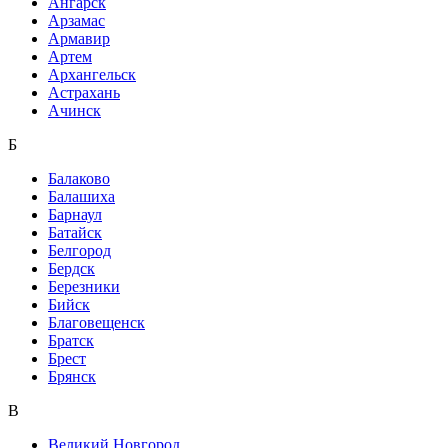
Ангарск
Арзамас
Армавир
Артем
Архангельск
Астрахань
Ачинск
Б
Балаково
Балашиха
Барнаул
Батайск
Белгород
Бердск
Березники
Бийск
Благовещенск
Братск
Брест
Брянск
В
Великий Новгород