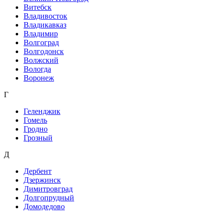
Витебск
Владивосток
Владикавказ
Владимир
Волгоград
Волгодонск
Волжский
Вологда
Воронеж
Г
Геленджик
Гомель
Гродно
Грозный
Д
Дербент
Дзержинск
Димитровград
Долгопрудный
Домодедово