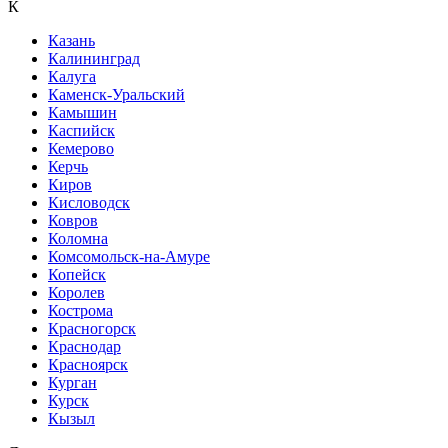
К
Казань
Калининград
Калуга
Каменск-Уральский
Камышин
Каспийск
Кемерово
Керчь
Киров
Кисловодск
Ковров
Коломна
Комсомольск-на-Амуре
Копейск
Королев
Кострома
Красногорск
Краснодар
Красноярск
Курган
Курск
Кызыл