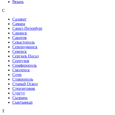
Рязань
С
Салават
Самара
Санкт-Петербург
Саранск
Саратов
Севастополь
Северодвинск
Северск
Сергиев Посад
Серпухов
Симферополь
Смоленск
Сочи
Ставрополь
Старый Оскол
Стерлитамак
Сургут
Сызрань
Сыктывкар
Т