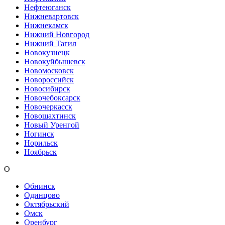
Нефтеюганск
Нижневартовск
Нижнекамск
Нижний Новгород
Нижний Тагил
Новокузнецк
Новокуйбышевск
Новомосковск
Новороссийск
Новосибирск
Новочебоксарск
Новочеркасск
Новошахтинск
Новый Уренгой
Ногинск
Норильск
Ноябрьск
О
Обнинск
Одинцово
Октябрьский
Омск
Оренбург