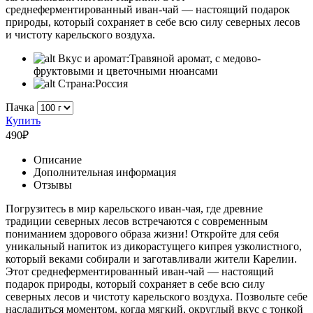
среднеферментированный иван-чай — настоящий подарок
природы, который сохраняет в себе всю силу северных лесов
и чистоту карельского воздуха.
Вкус и аромат:
Травяной аромат, с медово-
фруктовыми и цветочными нюансами
Страна:
Россия
Пачка
Купить
490
₽
Описание
Дополнительная информация
Отзывы
Погрузитесь в мир карельского иван-чая, где древние
традиции северных лесов встречаются с современным
пониманием здорового образа жизни! Откройте для себя
уникальный напиток из дикорастущего кипрея узколистного,
который веками собирали и заготавливали жители Карелии.
Этот среднеферментированный иван-чай — настоящий
подарок природы, который сохраняет в себе всю силу
северных лесов и чистоту карельского воздуха. Позвольте себе
насладиться моментом, когда мягкий, округлый вкус с тонкой