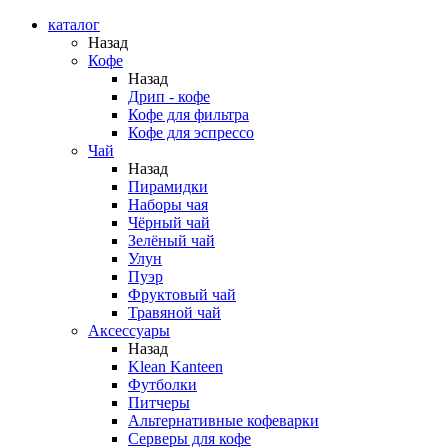
каталог
Назад
Кофе
Назад
Дрип - кофе
Кофе для фильтра
Кофе для эспрессо
Чай
Назад
Пирамидки
Наборы чая
Чёрный чай
Зелёный чай
Улун
Пуэр
Фруктовый чай
Травяной чай
Аксессуары
Назад
Klean Kanteen
Футболки
Питчеры
Альтернативные кофеварки
Серверы для кофе