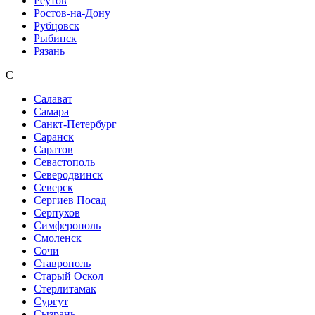
Реутов
Ростов-на-Дону
Рубцовск
Рыбинск
Рязань
С
Салават
Самара
Санкт-Петербург
Саранск
Саратов
Севастополь
Северодвинск
Северск
Сергиев Посад
Серпухов
Симферополь
Смоленск
Сочи
Ставрополь
Старый Оскол
Стерлитамак
Сургут
Сызрань