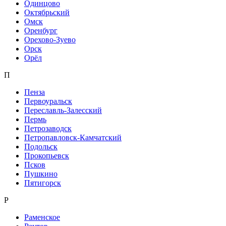
Одинцово
Октябрьский
Омск
Оренбург
Орехово-Зуево
Орск
Орёл
П
Пенза
Первоуральск
Переславль-Залесский
Пермь
Петрозаводск
Петропавловск-Камчатский
Подольск
Прокопьевск
Псков
Пушкино
Пятигорск
Р
Раменское