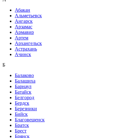
Абакан
Альметьевск
Ангарск
Арзамас
Армавир
Артем
Архангельск
Астрахань
Ачинск
Б
Балаково
Балашиха
Барнаул
Батайск
Белгород
Бердск
Березники
Бийск
Благовещенск
Братск
Брест
Брянск