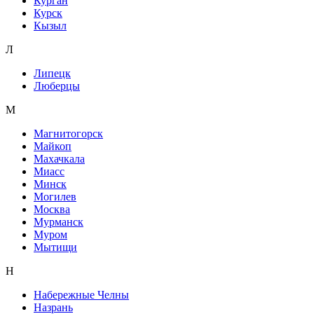
Курган
Курск
Кызыл
Л
Липецк
Люберцы
М
Магнитогорск
Майкоп
Махачкала
Миасс
Минск
Могилев
Москва
Мурманск
Муром
Мытищи
Н
Набережные Челны
Назрань