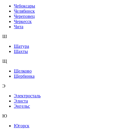
Чебоксары
Челябинск
Череповец
Черкесск
Чита
Ш
Шатура
Шахты
Щ
Щелково
Щербинка
Э
Электросталь
Элиста
Энгельс
Ю
Югорск