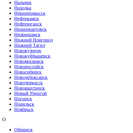
Нальчик
Находка
Невинномысск
Нефтекамск
Нефтеюганск
Нижневартовск
Нижнекамск
Нижний Новгород
Нижний Тагил
Новокузнецк
Новокуйбышевск
Новомосковск
Новороссийск
Новосибирск
Новочебоксарск
Новочеркасск
Новошахтинск
Новый Уренгой
Ногинск
Норильск
Ноябрьск
О
Обнинск