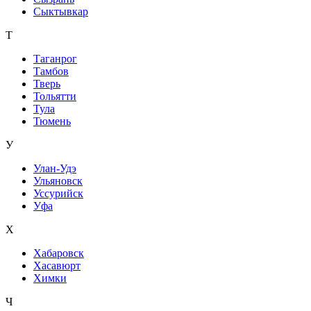
Сыктывкар
Т
Таганрог
Тамбов
Тверь
Тольятти
Тула
Тюмень
У
Улан-Удэ
Ульяновск
Уссурийск
Уфа
Х
Хабаровск
Хасавюрт
Химки
Ч