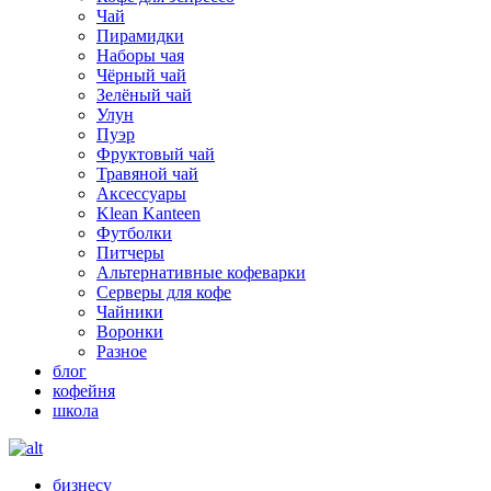
Чай
Пирамидки
Наборы чая
Чёрный чай
Зелёный чай
Улун
Пуэр
Фруктовый чай
Травяной чай
Аксессуары
Klean Kanteen
Футболки
Питчеры
Альтернативные кофеварки
Серверы для кофе
Чайники
Воронки
Разное
блог
кофейня
школа
бизнесу