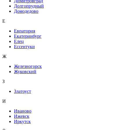
Димитровград
Долгопрудный
Домодедово
Е
Евпатория
Екатеринбург
Елец
Ессентуки
Ж
Железногорск
Жуковский
З
Златоуст
И
Иваново
Ижевск
Иркутск