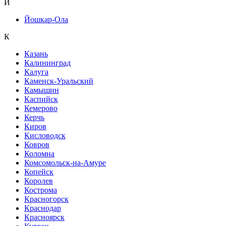
Й
Йошкар-Ола
К
Казань
Калининград
Калуга
Каменск-Уральский
Камышин
Каспийск
Кемерово
Керчь
Киров
Кисловодск
Ковров
Коломна
Комсомольск-на-Амуре
Копейск
Королев
Кострома
Красногорск
Краснодар
Красноярск