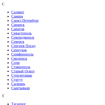
С
Салават
Самара
Санкт-Петербург
Саранск
Саратов
Севастополь
Северодвинск
Северск
Сергиев Посад
Серпухов
Симферополь
Смоленск
Сочи
Ставрополь
Старый Оскол
Стерлитамак
Сургут
Сызрань
Сыктывкар
Т
Таганрог