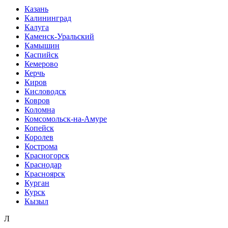
Казань
Калининград
Калуга
Каменск-Уральский
Камышин
Каспийск
Кемерово
Керчь
Киров
Кисловодск
Ковров
Коломна
Комсомольск-на-Амуре
Копейск
Королев
Кострома
Красногорск
Краснодар
Красноярск
Курган
Курск
Кызыл
Л