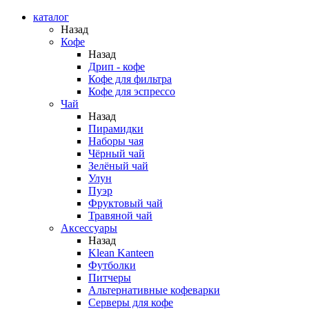
каталог
Назад
Кофе
Назад
Дрип - кофе
Кофе для фильтра
Кофе для эспрессо
Чай
Назад
Пирамидки
Наборы чая
Чёрный чай
Зелёный чай
Улун
Пуэр
Фруктовый чай
Травяной чай
Аксессуары
Назад
Klean Kanteen
Футболки
Питчеры
Альтернативные кофеварки
Серверы для кофе