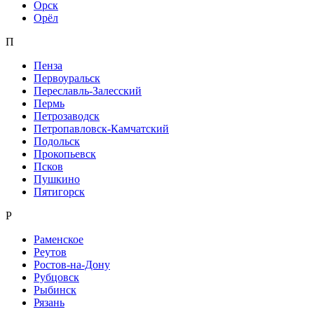
Орск
Орёл
П
Пенза
Первоуральск
Переславль-Залесский
Пермь
Петрозаводск
Петропавловск-Камчатский
Подольск
Прокопьевск
Псков
Пушкино
Пятигорск
Р
Раменское
Реутов
Ростов-на-Дону
Рубцовск
Рыбинск
Рязань