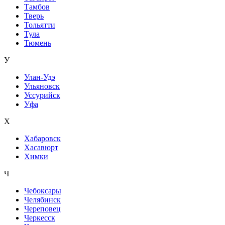
Тамбов
Тверь
Тольятти
Тула
Тюмень
У
Улан-Удэ
Ульяновск
Уссурийск
Уфа
Х
Хабаровск
Хасавюрт
Химки
Ч
Чебоксары
Челябинск
Череповец
Черкесск