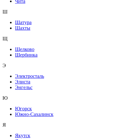
Чита
Ш
Шатура
Шахты
Щ
Щелково
Щербинка
Э
Электросталь
Элиста
Энгельс
Ю
Югорск
Южно-Сахалинск
Я
Якутск