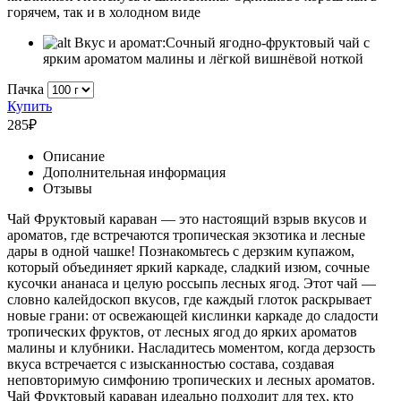
горячем, так и в холодном виде
Вкус и аромат:
Сочный ягодно-фруктовый чай с
ярким ароматом малины и лёгкой вишнёвой ноткой
Пачка
Купить
285
₽
Описание
Дополнительная информация
Отзывы
Чай Фруктовый караван — это настоящий взрыв вкусов и
ароматов, где встречаются тропическая экзотика и лесные
дары в одной чашке! Познакомьтесь с дерзким купажом,
который объединяет яркий каркаде, сладкий изюм, сочные
кусочки ананаса и целую россыпь лесных ягод. Этот чай —
словно калейдоскоп вкусов, где каждый глоток раскрывает
новые грани: от освежающей кислинки каркаде до сладости
тропических фруктов, от лесных ягод до ярких ароматов
малины и клубники. Насладитесь моментом, когда дерзость
вкуса встречается с изысканностью состава, создавая
неповторимую симфонию тропических и лесных ароматов.
Чай Фруктовый караван идеально подходит для тех, кто