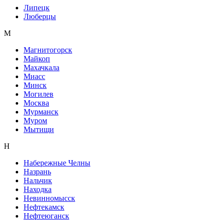
Липецк
Люберцы
М
Магнитогорск
Майкоп
Махачкала
Миасс
Минск
Могилев
Москва
Мурманск
Муром
Мытищи
Н
Набережные Челны
Назрань
Нальчик
Находка
Невинномысск
Нефтекамск
Нефтеюганск