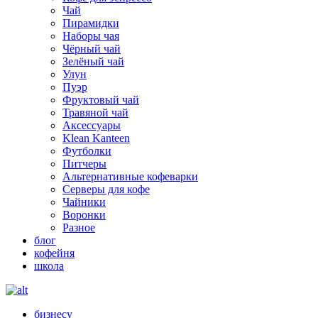
Чай
Пирамидки
Наборы чая
Чёрный чай
Зелёный чай
Улун
Пуэр
Фруктовый чай
Травяной чай
Аксессуары
Klean Kanteen
Футболки
Питчеры
Альтернативные кофеварки
Серверы для кофе
Чайники
Воронки
Разное
блог
кофейня
школа
бизнесу