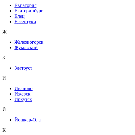
Евпатория
Екатеринбург
Елец
Ессентуки
Ж
Железногорск
Жуковский
З
Златоуст
И
Иваново
Ижевск
Иркутск
Й
Йошкар-Ола
К