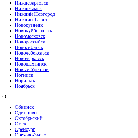
Нижневартовск
Нижнекамск
Нижний Новгород
Нижний Тагил
Новокузнецк
Новокуйбышевск
Новомосковск
Новороссийск
Новосибирск
Новочебоксарск
Новочеркасск
Новошахтинск
Новый Уренгой
Ногинск
Норильск
Ноябрьск
О
Обнинск
Одинцово
Октябрьский
Омск
Оренбург
Орехово-Зуево