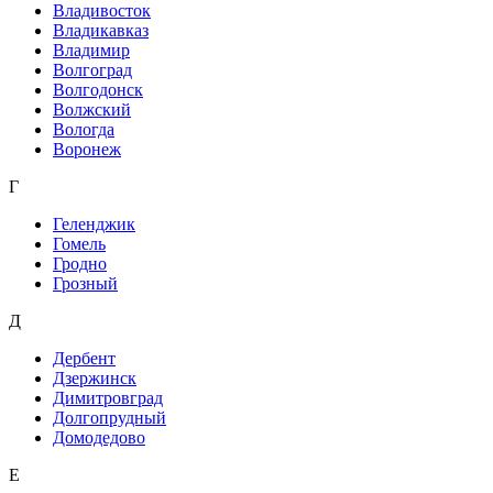
Владивосток
Владикавказ
Владимир
Волгоград
Волгодонск
Волжский
Вологда
Воронеж
Г
Геленджик
Гомель
Гродно
Грозный
Д
Дербент
Дзержинск
Димитровград
Долгопрудный
Домодедово
Е