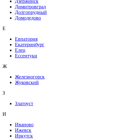
Дзержинск
Димитровград
Долгопрудный
Домодедово
Е
Евпатория
Екатеринбург
Елец
Ессентуки
Ж
Железногорск
Жуковский
З
Златоуст
И
Иваново
Ижевск
Иркутск