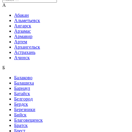
А
Абакан
Альметьевск
Ангарск
Арзамас
Армавир
Артем
Архангельск
Астрахань
Ачинск
Б
Балаково
Балашиха
Барнаул
Батайск
Белгород
Бердск
Березники
Бийск
Благовещенск
Братск
Брест