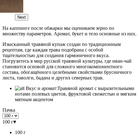
Next
На каппинге после обжарки мы оцениваем зерно по
множеству параметров. Аромат, букет и тело основные из них.
Изысканный травяной купаж создан по традиционным
рецептам, где каждая трава подобрана с особой
тщательностью для создания гармоничного вкуса.
Погрузитесь в мир русской травяной культуры, где иван-чай
становится основой для сложного многокомпонентного
состава, обогащённого целебными свойствами брусничного
листа, таволги, бадана и других северных трав.
Вкус и аромат:
Травяной аромат с выразительными
нотами полевых цветов, фруктовой свежестью и мягким
мятным акцентом
Пачка
100 г
▾
100 г