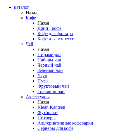
каталог
Назад
Кофе
Назад
Дрип - кофе
Кофе для фильтра
Кофе для эспрессо
Чай
Назад
Пирамидки
Наборы чая
Чёрный чай
Зелёный чай
Улун
Пуэр
Фруктовый чай
Травяной чай
Аксессуары
Назад
Klean Kanteen
Футболки
Питчеры
Альтернативные кофеварки
Серверы для кофе