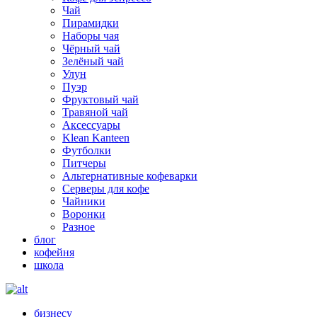
Чай
Пирамидки
Наборы чая
Чёрный чай
Зелёный чай
Улун
Пуэр
Фруктовый чай
Травяной чай
Аксессуары
Klean Kanteen
Футболки
Питчеры
Альтернативные кофеварки
Серверы для кофе
Чайники
Воронки
Разное
блог
кофейня
школа
бизнесу