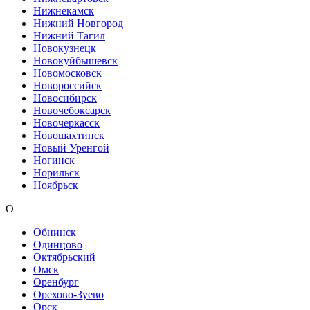
Нижнекамск
Нижний Новгород
Нижний Тагил
Новокузнецк
Новокуйбышевск
Новомосковск
Новороссийск
Новосибирск
Новочебоксарск
Новочеркасск
Новошахтинск
Новый Уренгой
Ногинск
Норильск
Ноябрьск
О
Обнинск
Одинцово
Октябрьский
Омск
Оренбург
Орехово-Зуево
Орск