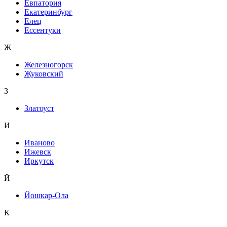
Евпатория
Екатеринбург
Елец
Ессентуки
Ж
Железногорск
Жуковский
З
Златоуст
И
Иваново
Ижевск
Иркутск
Й
Йошкар-Ола
К