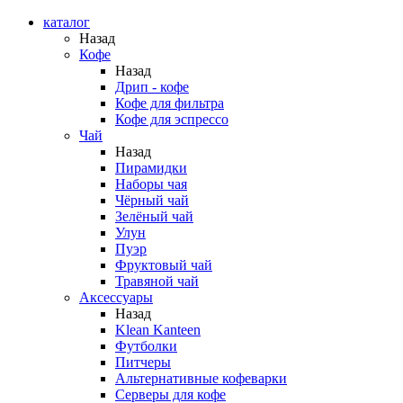
каталог
Назад
Кофе
Назад
Дрип - кофе
Кофе для фильтра
Кофе для эспрессо
Чай
Назад
Пирамидки
Наборы чая
Чёрный чай
Зелёный чай
Улун
Пуэр
Фруктовый чай
Травяной чай
Аксессуары
Назад
Klean Kanteen
Футболки
Питчеры
Альтернативные кофеварки
Серверы для кофе