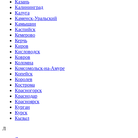
Казань
Калининград
Калуга
Каменск-Уральский
Камышин
Каспийск
Кемерово
Керчь
Киров
Кисловодск
Ковров
Коломна
Комсомольск-на-Амуре
Копейск
Королев
Кострома
Красногорск
Краснодар
Красноярск
Курган
Курск
Кызыл
Л