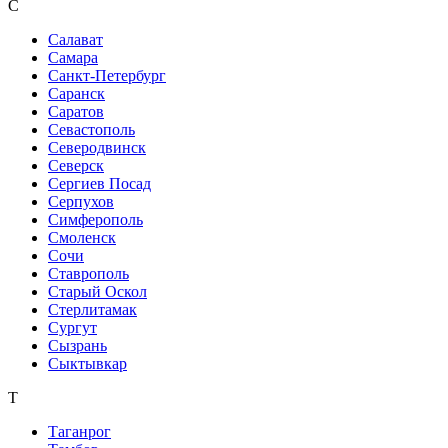
С
Салават
Самара
Санкт-Петербург
Саранск
Саратов
Севастополь
Северодвинск
Северск
Сергиев Посад
Серпухов
Симферополь
Смоленск
Сочи
Ставрополь
Старый Оскол
Стерлитамак
Сургут
Сызрань
Сыктывкар
Т
Таганрог