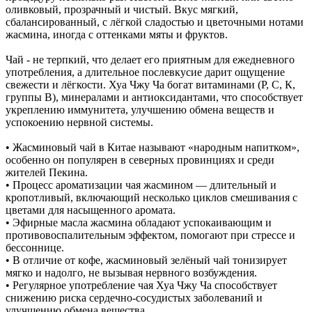
оливковый, прозрачный и чистый. Вкус мягкий,
сбалансированный, с лёгкой сладостью и цветочными нотами
жасмина, иногда с оттенками мяты и фруктов.
Чай - не терпкий, что делает его приятным для ежедневного
употребления, а длительное послевкусие дарит ощущение
свежести и лёгкости. Хуа Чжу Ча богат витаминами (Р, С, К,
группы В), минералами и антиоксидантами, что способствует
укреплению иммунитета, улучшению обмена веществ и
успокоению нервной системы.
• Жасминовый чай в Китае называют «народным напитком»,
особенно он популярен в северных провинциях и среди
жителей Пекина.
• Процесс ароматизации чая жасмином — длительный и
кропотливый, включающий несколько циклов смешивания с
цветами для насыщенного аромата.
• Эфирные масла жасмина обладают успокаивающим и
противовоспалительным эффектом, помогают при стрессе и
бессоннице.
• В отличие от кофе, жасминовый зелёный чай тонизирует
мягко и надолго, не вызывая нервного возбуждения.
• Регулярное употребление чая Хуа Чжу Ча способствует
снижению риска сердечно-сосудистых заболеваний и
улучшению обмена вещества