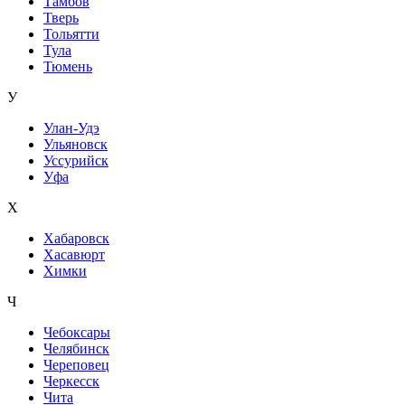
Тамбов
Тверь
Тольятти
Тула
Тюмень
У
Улан-Удэ
Ульяновск
Уссурийск
Уфа
Х
Хабаровск
Хасавюрт
Химки
Ч
Чебоксары
Челябинск
Череповец
Черкесск
Чита