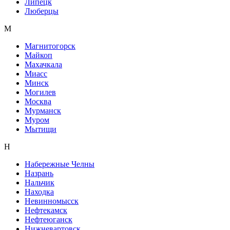
Липецк
Люберцы
М
Магнитогорск
Майкоп
Махачкала
Миасс
Минск
Могилев
Москва
Мурманск
Муром
Мытищи
Н
Набережные Челны
Назрань
Нальчик
Находка
Невинномысск
Нефтекамск
Нефтеюганск
Нижневартовск