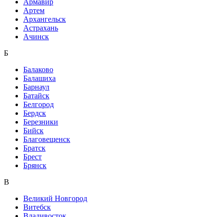
Армавир
Артем
Архангельск
Астрахань
Ачинск
Б
Балаково
Балашиха
Барнаул
Батайск
Белгород
Бердск
Березники
Бийск
Благовещенск
Братск
Брест
Брянск
В
Великий Новгород
Витебск
Владивосток