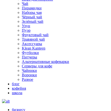
Чай
Пирамидки
Наборы чая
Чёрный чай
Зелёный чай
Улун
Пуэр
Фруктовый чай
Травяной чай
Аксессуары
Klean Kanteen
Футболки
Питчеры
Альтернативные кофеварки
Серверы для кофе
Чайники
Воронки
Разное
блог
кофейня
школа
бизнесу