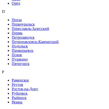
Орёл
П
Пенза
Первоуральск
Переславль-Залесский
Пермь
Петрозаводск
Петропавловск-Камчатский
Подольск
Прокопьевск
Псков
Пушкино
Пятигорск
Р
Раменское
Реутов
Ростов-на-Дону
Рубцовск
Рыбинск
Рязань