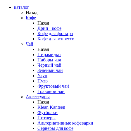
каталог
Назад
Кофе
Назад
Дрип - кофе
Кофе для фильтра
Кофе для эспрессо
Чай
Назад
Пирамидки
Наборы чая
Чёрный чай
Зелёный чай
Улун
Пуэр
Фруктовый чай
Травяной чай
Аксессуары
Назад
Klean Kanteen
Футболки
Питчеры
Альтернативные кофеварки
Серверы для кофе