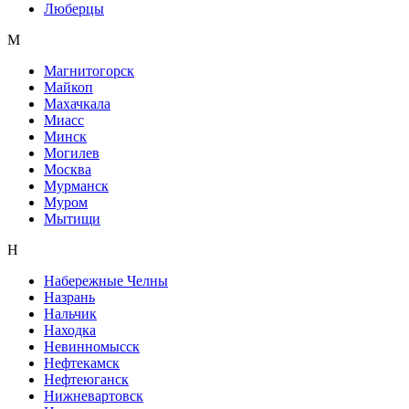
Люберцы
М
Магнитогорск
Майкоп
Махачкала
Миасс
Минск
Могилев
Москва
Мурманск
Муром
Мытищи
Н
Набережные Челны
Назрань
Нальчик
Находка
Невинномысск
Нефтекамск
Нефтеюганск
Нижневартовск