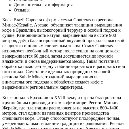
Дополнительная информация
Отзывы
Кофе Brazil Capoeira с фермы семьи Contreras из региона
Минас-Жерайс, Ареадо, объединяет традиции выращивания
кофе в Бразилии, высокогорный терруар и особый подход к
сушке. Разновидность катуаи, выращенная на высоте 900
метров, даёт сбалансированный вкусовой профиль с высокой
сладостью и полным сливочным телом. Семья Contreras
использует необычный метод: после сушки на солнце кофе
выдерживается 60 дней, затем досушивается до нужной
влажности и снова выдерживается месяц. Такая поэтапная
обработка помогает зерну стабилизироваться и раскрыть свой
потенциал. Сочетание идеальных природных условий
региона Sul de Minas, традиций выращивания и
внимательного подхода к обработке создаёт кофе с
выраженным региональным характером.
Кофе попал в Бразилию в XVIII веке, и страна быстро стала
крупнейшим производителем кофе в мире. Регион Минас-
Жерайс, где плантации расположены на высотах 800–1400
метров, стал одним из главных центров производства
спешиалти кофе. Этому способствуют плодородные почвы,
умеренный климат и давние традиции выращивания. Регион
Sul de Minas, куда входит муниципалитет Ареадо, известен