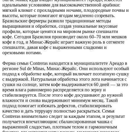
идеальными условиями для высококачественной арабики:
мягкий климат с прохладными ночами, плодородные почвы и
высоты, которые помогают ягодам медленно созревать.
Бразильские фермеры развили традиционные методы
выращивания и обработки, создав уникальные вкусовые
профили, которые ценятся на мировом рынке спешиалти
кофе. Сегодня Бразилия производит около 60–70 млн мешков
кофе в год, и Минас-Жерайс играет важную роль в сегменте
спешиалти, давая кофе с выраженными сладкими и
ореховыми нотами.
Ферма семьи Contreras находится в муниципалитете Ареадо в
регионе Sul de Minas, Минас-Жерайс. Они используют особый
подход к обработке кофе, который включает поэтапную сушку
с выдержкой. Натуральная обработка этого лота начинается с
сушки на солнце, затем кофе выдерживается 60 дней — за это
время влага равномерно распределяется по зерну и
стабилизируется. После этого кофе досушивают до нужной
влажности и снова выдерживают минимум месяц. Такой
подход помогает избежать дефектов, стабилизировать
качество и дать терруару полностью раскрыться. Семья
Contreras внимательно следит за каждым этапом, и результат
получается впечатляющим: сбалансированная чашка с
выраженной сладостью, плотным телом и гармоничным