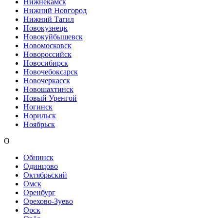
Нижнекамск
Нижний Новгород
Нижний Тагил
Новокузнецк
Новокуйбышевск
Новомосковск
Новороссийск
Новосибирск
Новочебоксарск
Новочеркасск
Новошахтинск
Новый Уренгой
Ногинск
Норильск
Ноябрьск
О
Обнинск
Одинцово
Октябрьский
Омск
Оренбург
Орехово-Зуево
Орск