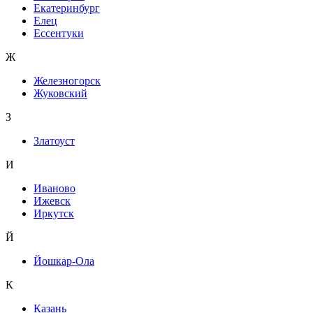
Екатеринбург
Елец
Ессентуки
Ж
Железногорск
Жуковский
З
Златоуст
И
Иваново
Ижевск
Иркутск
Й
Йошкар-Ола
К
Казань