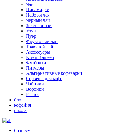
Чай
Пирамидки
Наборы чая
Чёрный чай
Зелёный чай
Улун
Пуэр
Фруктовый чай
Травяной чай
Аксессуары
Klean Kanteen
Футболки
Питчеры
Альтернативные кофеварки
Серверы для кофе
Чайники
Воронки
Разное
блог
кофейня
школа
бизнесу