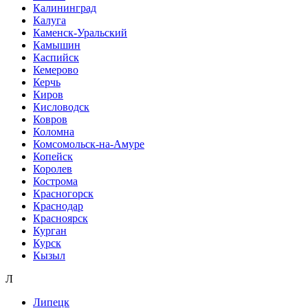
Калининград
Калуга
Каменск-Уральский
Камышин
Каспийск
Кемерово
Керчь
Киров
Кисловодск
Ковров
Коломна
Комсомольск-на-Амуре
Копейск
Королев
Кострома
Красногорск
Краснодар
Красноярск
Курган
Курск
Кызыл
Л
Липецк