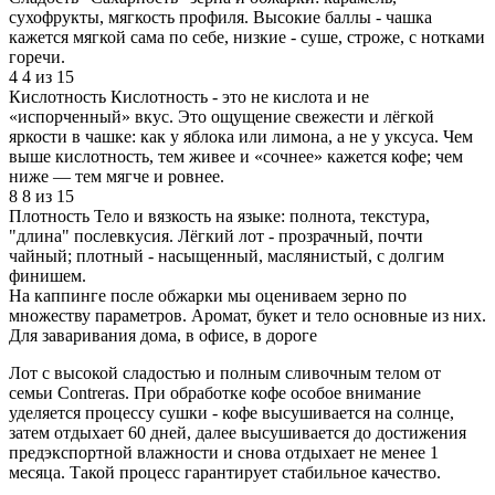
сухофрукты, мягкость профиля. Высокие баллы - чашка
кажется мягкой сама по себе, низкие - суше, строже, с нотками
горечи.
4
4 из 15
Кислотность
Кислотность - это не кислота и не
«испорченный» вкус. Это ощущение свежести и лёгкой
яркости в чашке: как у яблока или лимона, а не у уксуса. Чем
выше кислотность, тем живее и «сочнее» кажется кофе; чем
ниже — тем мягче и ровнее.
8
8 из 15
Плотность
Тело и вязкость на языке: полнота, текстура,
"длина" послевкусия. Лёгкий лот - прозрачный, почти
чайный; плотный - насыщенный, маслянистый, с долгим
финишем.
На каппинге после обжарки мы оцениваем зерно по
множеству параметров. Аромат, букет и тело основные из них.
Для заваривания дома, в офисе, в дороге
Лот с высокой сладостью и полным сливочным телом от
семьи Contreras. При обработке кофе особое внимание
уделяется процессу сушки - кофе высушивается на солнце,
затем отдыхает 60 дней, далее высушивается до достижения
предэкспортной влажности и снова отдыхает не менее 1
месяца. Такой процесс гарантирует стабильное качество.