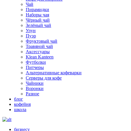
Чай
Пирамидки
Наборы чая
Чёрный чай
Зелёный чай
Улун
Пуэр
Фруктовый чай
Травяной чай
Аксессуары
Klean Kanteen
Футболки
Питчеры
Альтернативные кофеварки
Серверы для кофе
Чайники
Воронки
Разное
блог
кофейня
школа
бизнесу