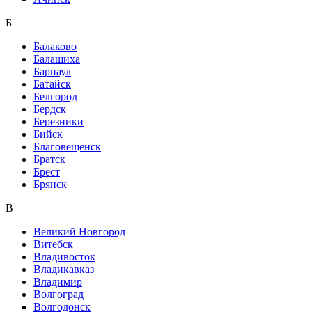
Б
Балаково
Балашиха
Барнаул
Батайск
Белгород
Бердск
Березники
Бийск
Благовещенск
Братск
Брест
Брянск
В
Великий Новгород
Витебск
Владивосток
Владикавказ
Владимир
Волгоград
Волгодонск