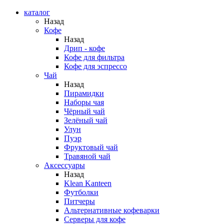
каталог
Назад
Кофе
Назад
Дрип - кофе
Кофе для фильтра
Кофе для эспрессо
Чай
Назад
Пирамидки
Наборы чая
Чёрный чай
Зелёный чай
Улун
Пуэр
Фруктовый чай
Травяной чай
Аксессуары
Назад
Klean Kanteen
Футболки
Питчеры
Альтернативные кофеварки
Серверы для кофе