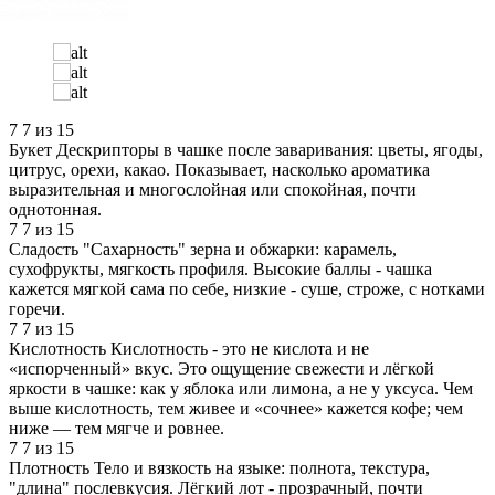
7
7 из 15
Букет
Дескрипторы в чашке после заваривания: цветы, ягоды,
цитрус, орехи, какао. Показывает, насколько ароматика
выразительная и многослойная или спокойная, почти
однотонная.
7
7 из 15
Сладость
"Сахарность" зерна и обжарки: карамель,
сухофрукты, мягкость профиля. Высокие баллы - чашка
кажется мягкой сама по себе, низкие - суше, строже, с нотками
горечи.
7
7 из 15
Кислотность
Кислотность - это не кислота и не
«испорченный» вкус. Это ощущение свежести и лёгкой
яркости в чашке: как у яблока или лимона, а не у уксуса. Чем
выше кислотность, тем живее и «сочнее» кажется кофе; чем
ниже — тем мягче и ровнее.
7
7 из 15
Плотность
Тело и вязкость на языке: полнота, текстура,
"длина" послевкусия. Лёгкий лот - прозрачный, почти