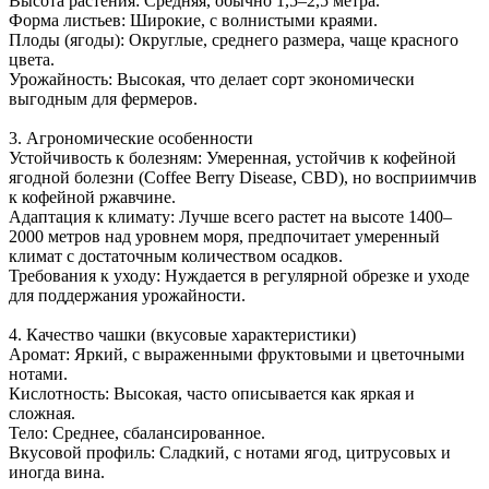
Высота растения: Средняя, обычно 1,5–2,5 метра.
Форма листьев: Широкие, с волнистыми краями.
Плоды (ягоды): Округлые, среднего размера, чаще красного
цвета.
Урожайность: Высокая, что делает сорт экономически
выгодным для фермеров.
3. Агрономические особенности
Устойчивость к болезням: Умеренная, устойчив к кофейной
ягодной болезни (Coffee Berry Disease, CBD), но восприимчив
к кофейной ржавчине.
Адаптация к климату: Лучше всего растет на высоте 1400–
2000 метров над уровнем моря, предпочитает умеренный
климат с достаточным количеством осадков.
Требования к уходу: Нуждается в регулярной обрезке и уходе
для поддержания урожайности.
4. Качество чашки (вкусовые характеристики)
Аромат: Яркий, с выраженными фруктовыми и цветочными
нотами.
Кислотность: Высокая, часто описывается как яркая и
сложная.
Тело: Среднее, сбалансированное.
Вкусовой профиль: Сладкий, с нотами ягод, цитрусовых и
иногда вина.