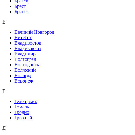
Братск
Брест
Брянск
В
Великий Новгород
Витебск
Владивосток
Владикавказ
Владимир
Волгоград
Волгодонск
Волжский
Вологда
Воронеж
Г
Геленджик
Гомель
Гродно
Грозный
Д