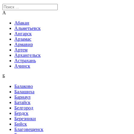
А
Абакан
Альметьевск
Ангарск
Арзамас
Армавир
Артем
Архангельск
Астрахань
Ачинск
Б
Балаково
Балашиха
Барнаул
Батайск
Белгород
Бердск
Березники
Бийск
Благовещенск