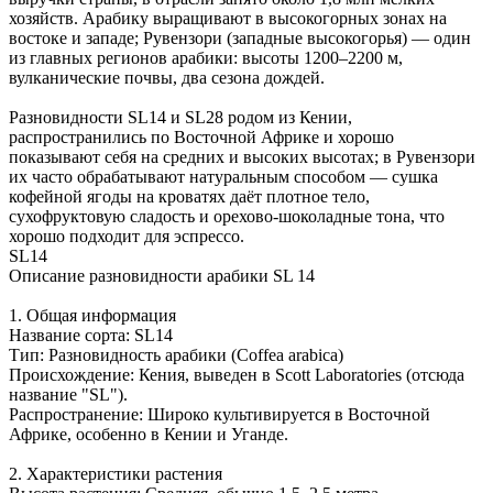
хозяйств. Арабику выращивают в высокогорных зонах на
востоке и западе; Рувензори (западные высокогорья) — один
из главных регионов арабики: высоты 1200–2200 м,
вулканические почвы, два сезона дождей.
Разновидности SL14 и SL28 родом из Кении,
распространились по Восточной Африке и хорошо
показывают себя на средних и высоких высотах; в Рувензори
их часто обрабатывают натуральным способом — сушка
кофейной ягоды на кроватях даёт плотное тело,
сухофруктовую сладость и орехово-шоколадные тона, что
хорошо подходит для эспрессо.
SL14
Описание разновидности арабики SL 14
1. Общая информация
Название сорта: SL14
Тип: Разновидность арабики (Coffea arabica)
Происхождение: Кения, выведен в Scott Laboratories (отсюда
название "SL").
Распространение: Широко культивируется в Восточной
Африке, особенно в Кении и Уганде.
2. Характеристики растения