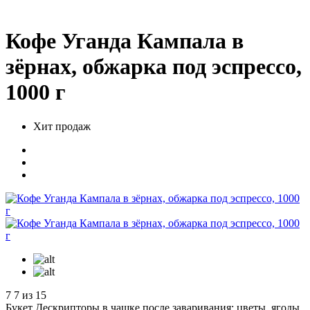
Кофе Уганда Кампала в
зёрнах, обжарка под эспрессо,
1000 г
Хит продаж
7
7 из 15
Букет
Дескрипторы в чашке после заваривания: цветы, ягоды,