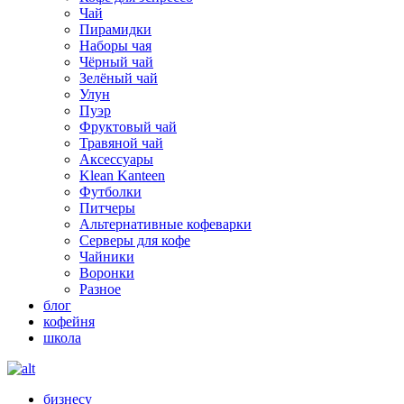
Чай
Пирамидки
Наборы чая
Чёрный чай
Зелёный чай
Улун
Пуэр
Фруктовый чай
Травяной чай
Аксессуары
Klean Kanteen
Футболки
Питчеры
Альтернативные кофеварки
Серверы для кофе
Чайники
Воронки
Разное
блог
кофейня
школа
бизнесу