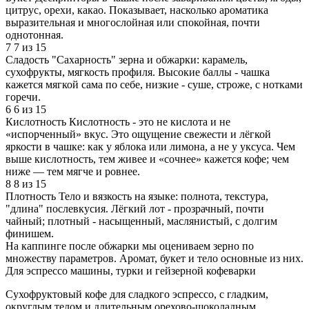
цитрус, орехи, какао. Показывает, насколько ароматика
выразительная и многослойная или спокойная, почти
однотонная.
7
7 из 15
Сладость
"Сахарность" зерна и обжарки: карамель,
сухофрукты, мягкость профиля. Высокие баллы - чашка
кажется мягкой сама по себе, низкие - суше, строже, с нотками
горечи.
6
6 из 15
Кислотность
Кислотность - это не кислота и не
«испорченный» вкус. Это ощущение свежести и лёгкой
яркости в чашке: как у яблока или лимона, а не у уксуса. Чем
выше кислотность, тем живее и «сочнее» кажется кофе; чем
ниже — тем мягче и ровнее.
8
8 из 15
Плотность
Тело и вязкость на языке: полнота, текстура,
"длина" послевкусия. Лёгкий лот - прозрачный, почти
чайный; плотный - насыщенный, маслянистый, с долгим
финишем.
На каппинге после обжарки мы оцениваем зерно по
множеству параметров. Аромат, букет и тело основные из них.
Для эспрессо машины, турки и гейзерной кофеварки
Сухофруктовый кофе для сладкого эспрессо, с гладким,
округлым телом и длительным орехово-шоколадным