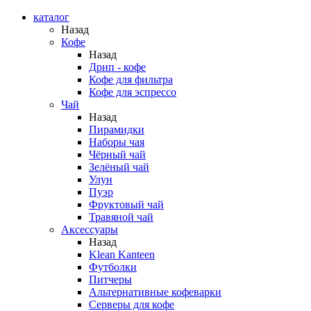
каталог
Назад
Кофе
Назад
Дрип - кофе
Кофе для фильтра
Кофе для эспрессо
Чай
Назад
Пирамидки
Наборы чая
Чёрный чай
Зелёный чай
Улун
Пуэр
Фруктовый чай
Травяной чай
Аксессуары
Назад
Klean Kanteen
Футболки
Питчеры
Альтернативные кофеварки
Серверы для кофе