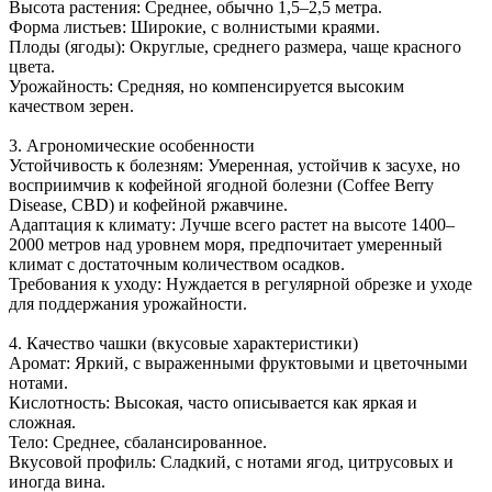
Высота растения: Среднее, обычно 1,5–2,5 метра.
Форма листьев: Широкие, с волнистыми краями.
Плоды (ягоды): Округлые, среднего размера, чаще красного
цвета.
Урожайность: Средняя, но компенсируется высоким
качеством зерен.
3. Агрономические особенности
Устойчивость к болезням: Умеренная, устойчив к засухе, но
восприимчив к кофейной ягодной болезни (Coffee Berry
Disease, CBD) и кофейной ржавчине.
Адаптация к климату: Лучше всего растет на высоте 1400–
2000 метров над уровнем моря, предпочитает умеренный
климат с достаточным количеством осадков.
Требования к уходу: Нуждается в регулярной обрезке и уходе
для поддержания урожайности.
4. Качество чашки (вкусовые характеристики)
Аромат: Яркий, с выраженными фруктовыми и цветочными
нотами.
Кислотность: Высокая, часто описывается как яркая и
сложная.
Тело: Среднее, сбалансированное.
Вкусовой профиль: Сладкий, с нотами ягод, цитрусовых и
иногда вина.