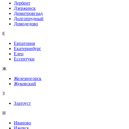
Дербент
Дзержинск
Димитровград
Долгопрудный
Домодедово
Е
Евпатория
Екатеринбург
Елец
Ессентуки
Ж
Железногорск
Жуковский
З
Златоуст
И
Иваново
Ижевск