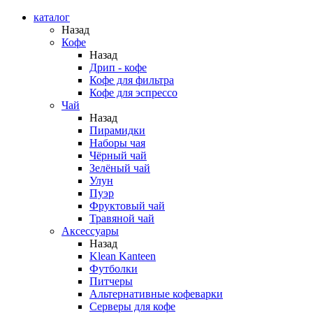
каталог
Назад
Кофе
Назад
Дрип - кофе
Кофе для фильтра
Кофе для эспрессо
Чай
Назад
Пирамидки
Наборы чая
Чёрный чай
Зелёный чай
Улун
Пуэр
Фруктовый чай
Травяной чай
Аксессуары
Назад
Klean Kanteen
Футболки
Питчеры
Альтернативные кофеварки
Серверы для кофе