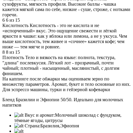
сухофрукты, мягкость профиля. Высокие баллы - чашка
кажется мягкой сама по себе, низкие - суше, строже, с нотками
горечи.
6
6 из 15
Кислотность
Кислотность - это не кислота и не
«испорченный» вкус. Это ощущение свежести и лёгкой
яркости в чашке: как у яблока или лимона, а не у уксуса. Чем
выше кислотность, тем живее и «сочнее» кажется кофе; чем
ниже — тем мягче и ровнее.
8
8 из 15
Плотность
Тело и вязкость на языке: полнота, текстура,
"длина" послевкусия. Лёгкий лот - прозрачный, почти
чайный; плотный - насыщенный, маслянистый, с долгим
финишем.
На каппинге после обжарки мы оцениваем зерно по
множеству параметров. Аромат, букет и тело основные из них.
Для эспрессо машины, турки и гейзерной кофеварки
Бленд Бразилии и Эфиопии 50/50. Идеально для молочных
напитков
Вкус и аромат:
Молочный шоколад с фундуком,
тёмные ягоды, цитрусы
Страна:
Бразилия,Эфиопия