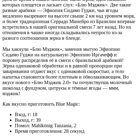
которых плещется и ласкает слух: «Блю Мэджик». Две такие
разные арабики — Эфиопия Сидамо Гуджи, чьи ягоды
медленно вызревают на высоте свыше 2 км над уровнем моря,
и более традиционная Серрадо Минейро из Бразилии впервые
встретились в нашей оригинальной смеси 7 лет назад. Но их
отношения в чашке иногда складывались непросто из-за
разного соотношения зерна в бленде.
Мы хакнули «Блю Мэджик», заменив мытую Эфиопию
Сидамо Гуджи на натуральную Эфиопию Иргачефф и
поровну распределив её в смеси с бразильской арабикой!
Зёрна одинаковой обработки и в равной пропорции при
заваривании отдают вкус с одинаковой скоростью, а тело
напитка становится более плотным и обволакивающим. Во
вкусе нового «Блю Мэджик 2.0» ты почувствуешь молочный
шоколад с фундуком, цитрусы и тёмные ягоды — ммм,
мэджик!
Как вкусно приготовить Blue Magic:
Вход, г: 18
Выход, г: 39
Помол: Mahlkönig Tanzania, 2
Время приготовления: 28 секунд