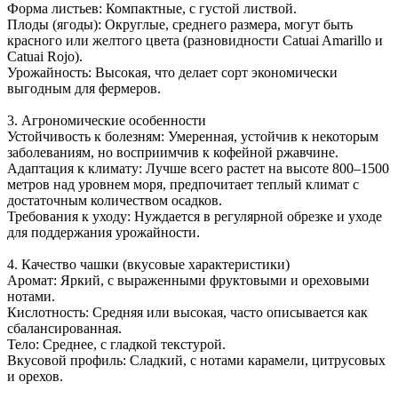
Форма листьев: Компактные, с густой листвой.
Плоды (ягоды): Округлые, среднего размера, могут быть
красного или желтого цвета (разновидности Catuai Amarillo и
Catuai Rojo).
Урожайность: Высокая, что делает сорт экономически
выгодным для фермеров.
3. Агрономические особенности
Устойчивость к болезням: Умеренная, устойчив к некоторым
заболеваниям, но восприимчив к кофейной ржавчине.
Адаптация к климату: Лучше всего растет на высоте 800–1500
метров над уровнем моря, предпочитает теплый климат с
достаточным количеством осадков.
Требования к уходу: Нуждается в регулярной обрезке и уходе
для поддержания урожайности.
4. Качество чашки (вкусовые характеристики)
Аромат: Яркий, с выраженными фруктовыми и ореховыми
нотами.
Кислотность: Средняя или высокая, часто описывается как
сбалансированная.
Тело: Среднее, с гладкой текстурой.
Вкусовой профиль: Сладкий, с нотами карамели, цитрусовых
и орехов.