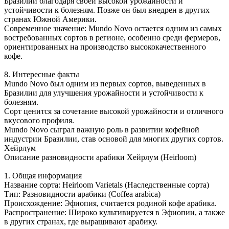
Бразилии благодаря своей высокой урожайности и
устойчивости к болезням. Позже он был внедрен в других
странах Южной Америки.
Современное значение: Mundo Novo остается одним из самых
востребованных сортов в регионе, особенно среди фермеров,
ориентированных на производство высококачественного
кофе.
8. Интересные факты
Mundo Novo был одним из первых сортов, выведенных в
Бразилии для улучшения урожайности и устойчивости к
болезням.
Сорт ценится за сочетание высокой урожайности и отличного
вкусового профиля.
Mundo Novo сыграл важную роль в развитии кофейной
индустрии Бразилии, став основой для многих других сортов.
Хейрлум
Описание разновидности арабики Хейрлум (Heirloom)
1. Общая информация
Название сорта: Heirloom Varietals (Наследственные сорта)
Тип: Разновидности арабики (Coffea arabica)
Происхождение: Эфиопия, считается родиной кофе арабика.
Распространение: Широко культивируется в Эфиопии, а также
в других странах, где выращивают арабику.