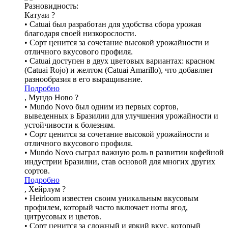
Разновидность:
Катуаи
?
• Catuai был разработан для удобства сбора урожая
благодаря своей низкорослости.
• Сорт ценится за сочетание высокой урожайности и
отличного вкусового профиля.
• Catuai доступен в двух цветовых вариантах: красном
(Catuai Rojo) и желтом (Catuai Amarillo), что добавляет
разнообразия в его выращивание.
Подробно
, Мундо Ново
?
• Mundo Novo был одним из первых сортов,
выведенных в Бразилии для улучшения урожайности и
устойчивости к болезням.
• Сорт ценится за сочетание высокой урожайности и
отличного вкусового профиля.
• Mundo Novo сыграл важную роль в развитии кофейной
индустрии Бразилии, став основой для многих других
сортов.
Подробно
, Хейрлум
?
• Heirloom известен своим уникальным вкусовым
профилем, который часто включает ноты ягод,
цитрусовых и цветов.
• Сорт ценится за сложный и яркий вкус, который