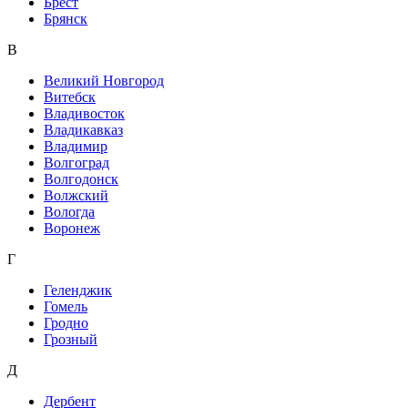
Брест
Брянск
В
Великий Новгород
Витебск
Владивосток
Владикавказ
Владимир
Волгоград
Волгодонск
Волжский
Вологда
Воронеж
Г
Геленджик
Гомель
Гродно
Грозный
Д
Дербент