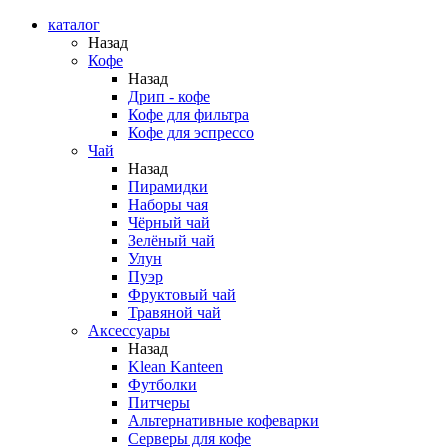
каталог
Назад
Кофе
Назад
Дрип - кофе
Кофе для фильтра
Кофе для эспрессо
Чай
Назад
Пирамидки
Наборы чая
Чёрный чай
Зелёный чай
Улун
Пуэр
Фруктовый чай
Травяной чай
Аксессуары
Назад
Klean Kanteen
Футболки
Питчеры
Альтернативные кофеварки
Серверы для кофе