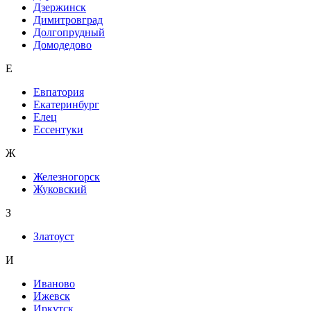
Дзержинск
Димитровград
Долгопрудный
Домодедово
Е
Евпатория
Екатеринбург
Елец
Ессентуки
Ж
Железногорск
Жуковский
З
Златоуст
И
Иваново
Ижевск
Иркутск