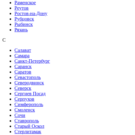
Раменское
Реутов
Ростов-на-Дону
Рубцовск
Рыбинск
Рязань
С
Салават
Самара
Санкт-Петербург
Саранск
Саратов
Севастополь
Северодвинск
Северск
Сергиев Посад
Серпухов
Симферополь
Смоленск
Сочи
Ставрополь
Старый Оскол
Стерлитамак