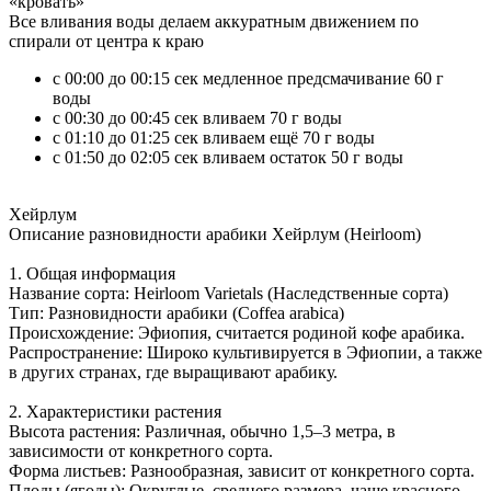
«кровать»
Все вливания воды делаем аккуратным движением по
спирали от центра к краю
с 00:00 до 00:15 сек медленное предсмачивание 60 г
воды
с 00:30 до 00:45 сек вливаем 70 г воды
с 01:10 до 01:25 сек вливаем ещё 70 г воды
c 01:50 до 02:05 сек вливаем остаток 50 г воды
Хейрлум
Описание разновидности арабики Хейрлум (Heirloom)
1. Общая информация
Название сорта: Heirloom Varietals (Наследственные сорта)
Тип: Разновидности арабики (Coffea arabica)
Происхождение: Эфиопия, считается родиной кофе арабика.
Распространение: Широко культивируется в Эфиопии, а также
в других странах, где выращивают арабику.
2. Характеристики растения
Высота растения: Различная, обычно 1,5–3 метра, в
зависимости от конкретного сорта.
Форма листьев: Разнообразная, зависит от конкретного сорта.
Плоды (ягоды): Округлые, среднего размера, чаще красного