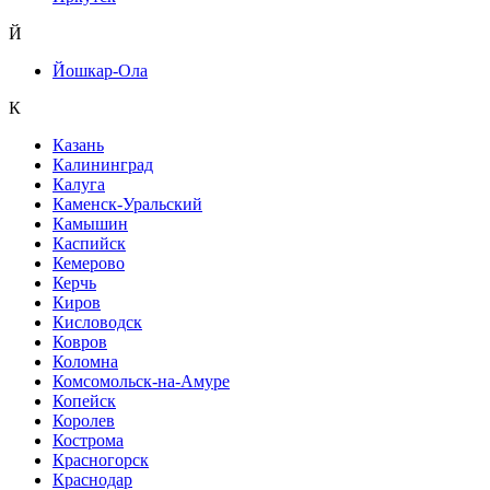
Й
Йошкар-Ола
К
Казань
Калининград
Калуга
Каменск-Уральский
Камышин
Каспийск
Кемерово
Керчь
Киров
Кисловодск
Ковров
Коломна
Комсомольск-на-Амуре
Копейск
Королев
Кострома
Красногорск
Краснодар