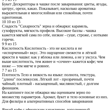
Букет
Дескрипторы в чашке после заваривания: цветы, ягоды,
цитрус, орехи, какао. Показывает, насколько ароматика
выразительная и многослойная или спокойная, почти
однотонная.
10
10 из 15
Сладость
"Сахарность" зерна и обжарки: карамель,
сухофрукты, мягкость профиля. Высокие баллы - чашка
кажется мягкой сама по себе, низкие - суше, строже, с нотками
горечи.
9
9 из 15
Кислотность
Кислотность - это не кислота и не
«испорченный» вкус. Это ощущение свежести и лёгкой
яркости в чашке: как у яблока или лимона, а не у уксуса. Чем
выше кислотность, тем живее и «сочнее» кажется кофе; чем
ниже — тем мягче и ровнее.
7
7 из 15
Плотность
Тело и вязкость на языке: полнота, текстура,
"длина" послевкусия. Лёгкий лот - прозрачный, почти
чайный; плотный - насыщенный, маслянистый, с долгим
финишем.
На каппинге после обжарки мы оцениваем зерно по
множеству параметров. Аромат, букет и тело основные из них.
Для фильтра и альтернативных способов заваривания
Яркий кофе с эфиопским характером, дополненный