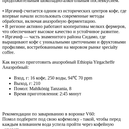
продолжительным шоколадно-алкогольным послевкусием.
• Иргачиф считается одним из исторических центров кофе, где
впервые начали использовать современные методы
обработки, включая анаэробную ферментацию.
• В регионе активно работают кооперативы мелких фермеров,
что обеспечивает высокое качество и устойчивое развитие.
• Иргачиф — часть знаменитого района Сидамо, где
выращивают кофе с уникальными цветочными и фруктовыми
профилями, востребованными на мировом рынке specialty
coffee.
Как вкусно приготовить анаэробный Ethiopia Yirgacheffe
Анаэробный:
Вход, г: 16 кофе, 250 воды, 94℃ 70 ppm
Выход, г: 210
Помол: Mahlkönig Tanzania, 8
Время приготовления: 2:45 минут
Рекомендации по завариванию в воронке V60:
Помол подберите под свою кофемолку - такой, чтобы перед
каждым вливанием вода успела пройти через кофейную