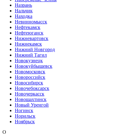
Назрань
Нальчик
Находка
Невинномысск
Нефтекамск
Нефтеюганск
Нижневартовск
Нижнекамск
Нижний Новгород
Нижний Тагил
Новокузнецк
Новокуйбышевск
Новомосковск
Новороссийск
Новосибирск
Новочебоксарск
Новочеркасск
Новошахтинск
Новый Уренгой
Ногинск
Норильск
Ноябрьск
О