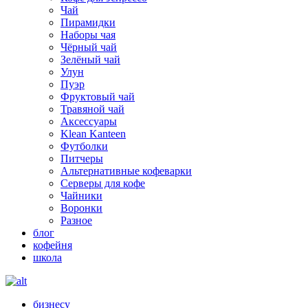
Чай
Пирамидки
Наборы чая
Чёрный чай
Зелёный чай
Улун
Пуэр
Фруктовый чай
Травяной чай
Аксессуары
Klean Kanteen
Футболки
Питчеры
Альтернативные кофеварки
Серверы для кофе
Чайники
Воронки
Разное
блог
кофейня
школа
бизнесу