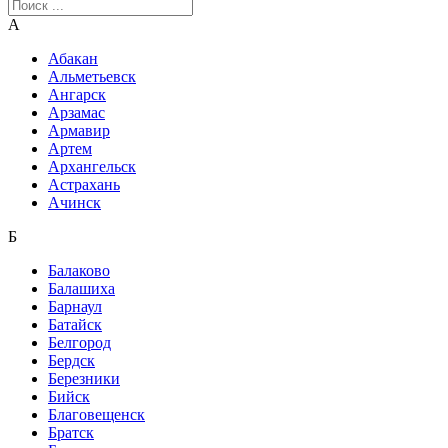
А
Абакан
Альметьевск
Ангарск
Арзамас
Армавир
Артем
Архангельск
Астрахань
Ачинск
Б
Балаково
Балашиха
Барнаул
Батайск
Белгород
Бердск
Березники
Бийск
Благовещенск
Братск