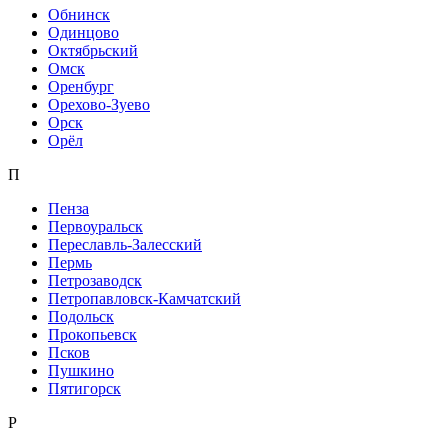
Обнинск
Одинцово
Октябрьский
Омск
Оренбург
Орехово-Зуево
Орск
Орёл
П
Пенза
Первоуральск
Переславль-Залесский
Пермь
Петрозаводск
Петропавловск-Камчатский
Подольск
Прокопьевск
Псков
Пушкино
Пятигорск
Р