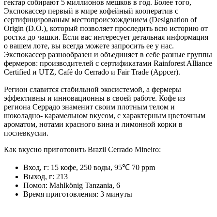
гектар собирают 5 миллионов мешков в год. Более того,
Экспокассер первый в мире кофейный кооператив с
сертифицированым местопроисхождением (Designation of
Origin (D.O.), который позволяет проследить всю историю от
ростка до чашки. Если вас интересует детальная информация
о вашем лоте, вы всегда можете запросить ее у нас.
Экспокассер разнообразен и объединяет в себе разные группы
фермеров: производителей с сертификатами Rainforest Alliance
Certified и UTZ, Café do Cerrado и Fair Trade (Appcer).
Регион славится стабильной экосистемой, а фермеры
эффективны и инновационны в своей работе. Кофе из
региона Серрадо знаменит своим плотным телом и
шоколадно- карамельном вкусом, с характерным цветочным
ароматом, нотами красного вина и лимонной корки в
послевкусии.
Как вкусно приготовить Brazil Cerrado Mineiro:
Вход, г: 15 кофе, 250 воды, 95℃ 70 ppm
Выход, г: 213
Помол: Mahlkönig Tanzania, 6
Время приготовления: 3 минуты