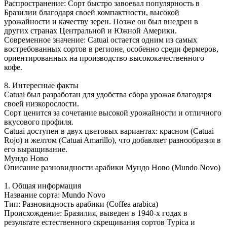
Распространение: Сорт быстро завоевал популярность в
Бразилии благодаря своей компактности, высокой
урожайности и качеству зерен. Позже он был внедрен в
других странах Центральной и Южной Америки.
Современное значение: Catuai остается одним из самых
востребованных сортов в регионе, особенно среди фермеров,
ориентированных на производство высококачественного
кофе.
8. Интересные факты
Catuai был разработан для удобства сбора урожая благодаря
своей низкорослости.
Сорт ценится за сочетание высокой урожайности и отличного
вкусового профиля.
Catuai доступен в двух цветовых вариантах: красном (Catuai
Rojo) и желтом (Catuai Amarillo), что добавляет разнообразия в
его выращивание.
Мундо Ново
Описание разновидности арабики Мундо Ново (Mundo Novo)
1. Общая информация
Название сорта: Mundo Novo
Тип: Разновидность арабики (Coffea arabica)
Происхождение: Бразилия, выведен в 1940-х годах в
результате естественного скрещивания сортов Typica и