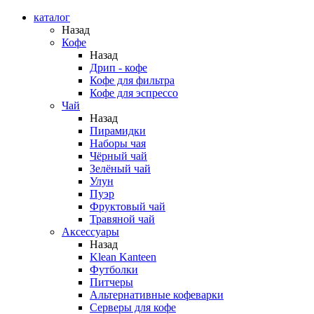
каталог
Назад
Кофе
Назад
Дрип - кофе
Кофе для фильтра
Кофе для эспрессо
Чай
Назад
Пирамидки
Наборы чая
Чёрный чай
Зелёный чай
Улун
Пуэр
Фруктовый чай
Травяной чай
Аксессуары
Назад
Klean Kanteen
Футболки
Питчеры
Альтернативные кофеварки
Серверы для кофе