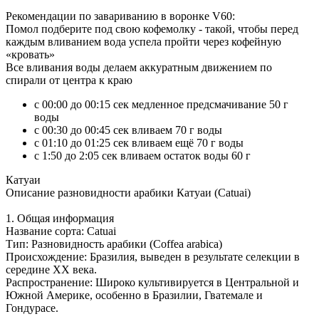
Рекомендации по завариванию в воронке V60:
Помол подберите под свою кофемолку - такой, чтобы перед
каждым вливанием вода успела пройти через кофейную
«кровать»
Все вливания воды делаем аккуратным движением по
спирали от центра к краю
с 00:00 до 00:15 сек медленное предсмачивание 50 г
воды
с 00:30 до 00:45 сек вливаем 70 г воды
с 01:10 до 01:25 сек вливаем ещё 70 г воды
c 1:50 до 2:05 сек вливаем остаток воды 60 г
Катуаи
Описание разновидности арабики Катуаи (Catuai)
1. Общая информация
Название сорта: Catuai
Тип: Разновидность арабики (Coffea arabica)
Происхождение: Бразилия, выведен в результате селекции в
середине XX века.
Распространение: Широко культивируется в Центральной и
Южной Америке, особенно в Бразилии, Гватемале и
Гондурасе.