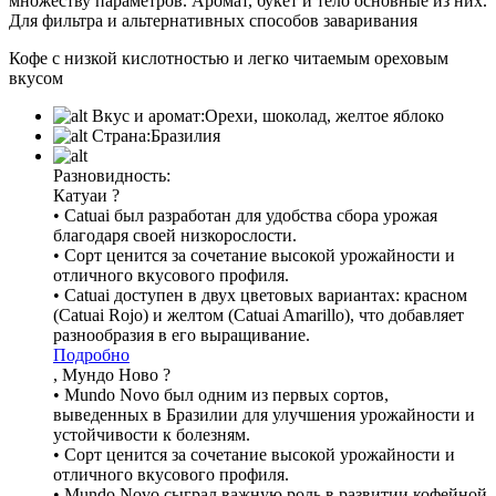
множеству параметров. Аромат, букет и тело основные из них.
Для фильтра и альтернативных способов заваривания
Кофе с низкой кислотностью и легко читаемым ореховым
вкусом
Вкус и аромат:
Орехи, шоколад, желтое яблоко
Страна:
Бразилия
Разновидность:
Катуаи
?
• Catuai был разработан для удобства сбора урожая
благодаря своей низкорослости.
• Сорт ценится за сочетание высокой урожайности и
отличного вкусового профиля.
• Catuai доступен в двух цветовых вариантах: красном
(Catuai Rojo) и желтом (Catuai Amarillo), что добавляет
разнообразия в его выращивание.
Подробно
, Мундо Ново
?
• Mundo Novo был одним из первых сортов,
выведенных в Бразилии для улучшения урожайности и
устойчивости к болезням.
• Сорт ценится за сочетание высокой урожайности и
отличного вкусового профиля.
• Mundo Novo сыграл важную роль в развитии кофейной