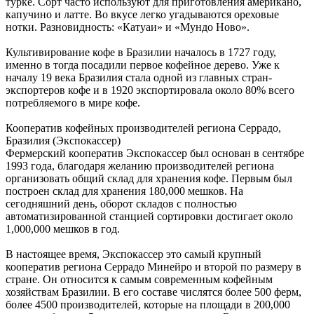
турке. Сорт часто используют для приготовления американо,
капучино и латте. Во вкусе легко угадываются ореховые
нотки. Разновидность: «Катуаи» и «Мундо Ново».
Культивирование кофе в Бразилии началось в 1727 году,
именно в тогда посадили первое кофейное дерево. Уже к
началу 19 века Бразилия стала одной из главных стран-
экспортеров кофе и в 1920 экспортировала около 80% всего
потребляемого в мире кофе.
Кооператив кофейных производителей региона Серрадо,
Бразилия (Экспокассер)
Фермерский кооператив Экспокассер был основан в сентябре
1993 года, благодаря желанию производителей региона
организовать общий склад для хранения кофе. Первым был
построен склад для хранения 180,000 мешков. На
сегодняшний день, оборот складов с полностью
автоматизированной станцией сортировки достигает около
1,000,000 мешков в год.
В настоящее время, Экспокассер это самый крупный
кооператив региона Серрадо Минейро и второй по размеру в
стране. Он относится к самым современным кофейным
хозяйствам Бразилии. В его составе числятся более 500 ферм,
более 4500 производителей, которые на площади в 200,000