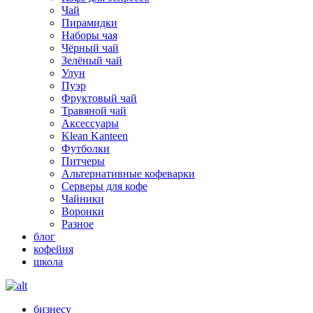
Чай
Пирамидки
Наборы чая
Чёрный чай
Зелёный чай
Улун
Пуэр
Фруктовый чай
Травяной чай
Аксессуары
Klean Kanteen
Футболки
Питчеры
Альтернативные кофеварки
Серверы для кофе
Чайники
Воронки
Разное
блог
кофейня
школа
бизнесу