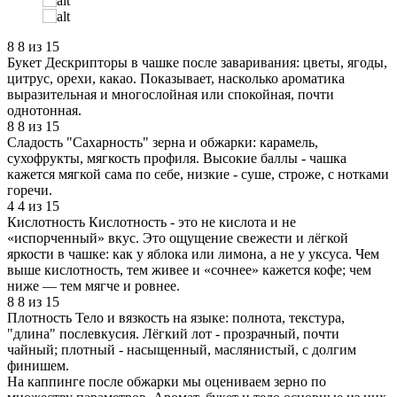
8
8 из 15
Букет
Дескрипторы в чашке после заваривания: цветы, ягоды,
цитрус, орехи, какао. Показывает, насколько ароматика
выразительная и многослойная или спокойная, почти
однотонная.
8
8 из 15
Сладость
"Сахарность" зерна и обжарки: карамель,
сухофрукты, мягкость профиля. Высокие баллы - чашка
кажется мягкой сама по себе, низкие - суше, строже, с нотками
горечи.
4
4 из 15
Кислотность
Кислотность - это не кислота и не
«испорченный» вкус. Это ощущение свежести и лёгкой
яркости в чашке: как у яблока или лимона, а не у уксуса. Чем
выше кислотность, тем живее и «сочнее» кажется кофе; чем
ниже — тем мягче и ровнее.
8
8 из 15
Плотность
Тело и вязкость на языке: полнота, текстура,
"длина" послевкусия. Лёгкий лот - прозрачный, почти
чайный; плотный - насыщенный, маслянистый, с долгим
финишем.
На каппинге после обжарки мы оцениваем зерно по