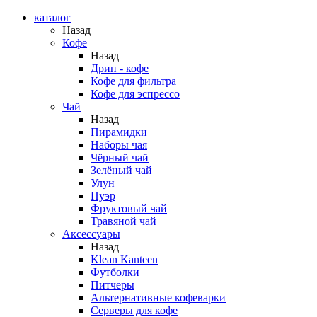
каталог
Назад
Кофе
Назад
Дрип - кофе
Кофе для фильтра
Кофе для эспрессо
Чай
Назад
Пирамидки
Наборы чая
Чёрный чай
Зелёный чай
Улун
Пуэр
Фруктовый чай
Травяной чай
Аксессуары
Назад
Klean Kanteen
Футболки
Питчеры
Альтернативные кофеварки
Серверы для кофе