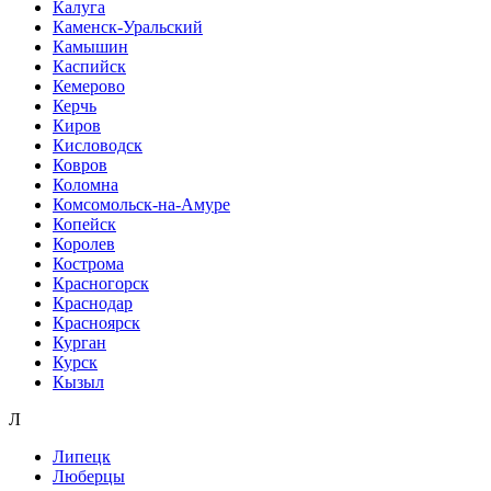
Калуга
Каменск-Уральский
Камышин
Каспийск
Кемерово
Керчь
Киров
Кисловодск
Ковров
Коломна
Комсомольск-на-Амуре
Копейск
Королев
Кострома
Красногорск
Краснодар
Красноярск
Курган
Курск
Кызыл
Л
Липецк
Люберцы