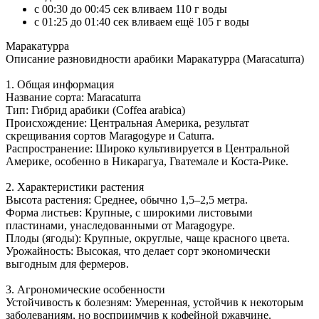
с 00:30 до 00:45 сек вливаем 110 г воды
с 01:25 до 01:40 сек вливаем ещё 105 г воды
Маракатурра
Описание разновидности арабики Маракатурра (Maracaturra)
1. Общая информация
Название сорта: Maracaturra
Тип: Гибрид арабики (Coffea arabica)
Происхождение: Центральная Америка, результат
скрещивания сортов Maragogype и Caturra.
Распространение: Широко культивируется в Центральной
Америке, особенно в Никарагуа, Гватемале и Коста-Рике.
2. Характеристики растения
Высота растения: Среднее, обычно 1,5–2,5 метра.
Форма листьев: Крупные, с широкими листовыми
пластинами, унаследованными от Maragogype.
Плоды (ягоды): Крупные, округлые, чаще красного цвета.
Урожайность: Высокая, что делает сорт экономически
выгодным для фермеров.
3. Агрономические особенности
Устойчивость к болезням: Умеренная, устойчив к некоторым
заболеваниям, но восприимчив к кофейной ржавчине.