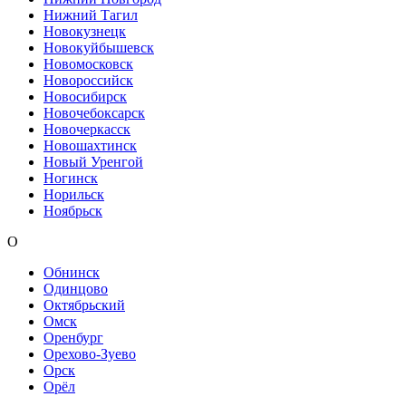
Нижний Тагил
Новокузнецк
Новокуйбышевск
Новомосковск
Новороссийск
Новосибирск
Новочебоксарск
Новочеркасск
Новошахтинск
Новый Уренгой
Ногинск
Норильск
Ноябрьск
О
Обнинск
Одинцово
Октябрьский
Омск
Оренбург
Орехово-Зуево
Орск
Орёл