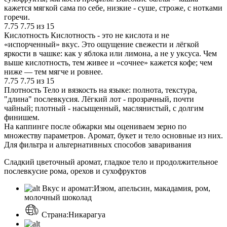
кажется мягкой сама по себе, низкие - суше, строже, с нотками
горечи.
7.75
7.75 из 15
Кислотность
Кислотность - это не кислота и не
«испорченный» вкус. Это ощущение свежести и лёгкой
яркости в чашке: как у яблока или лимона, а не у уксуса. Чем
выше кислотность, тем живее и «сочнее» кажется кофе; чем
ниже — тем мягче и ровнее.
7.75
7.75 из 15
Плотность
Тело и вязкость на языке: полнота, текстура,
"длина" послевкусия. Лёгкий лот - прозрачный, почти
чайный; плотный - насыщенный, маслянистый, с долгим
финишем.
На каппинге после обжарки мы оцениваем зерно по
множеству параметров. Аромат, букет и тело основные из них.
Для фильтра и альтернативных способов заваривания
Сладкий цветочный аромат, гладкое тело и продолжительное
послевкусие рома, орехов и сухофруктов
Вкус и аромат:
Изюм, апельсин, макадамия, ром,
молочный шоколад
Страна:
Никарагуа