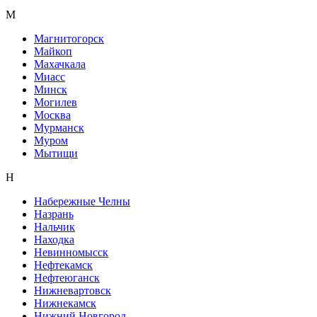
М
Магнитогорск
Майкоп
Махачкала
Миасс
Минск
Могилев
Москва
Мурманск
Муром
Мытищи
Н
Набережные Челны
Назрань
Нальчик
Находка
Невинномысск
Нефтекамск
Нефтеюганск
Нижневартовск
Нижнекамск
Нижний Новгород