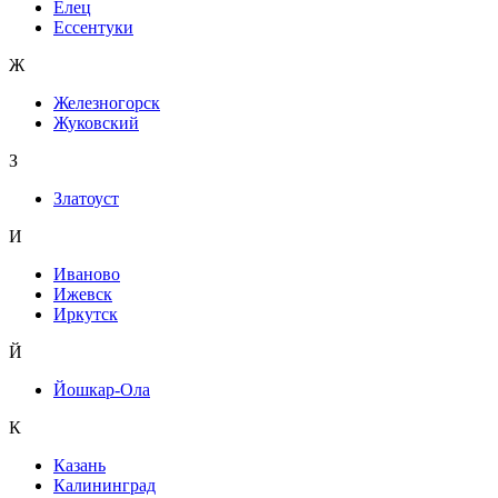
Елец
Ессентуки
Ж
Железногорск
Жуковский
З
Златоуст
И
Иваново
Ижевск
Иркутск
Й
Йошкар-Ола
К
Казань
Калининград