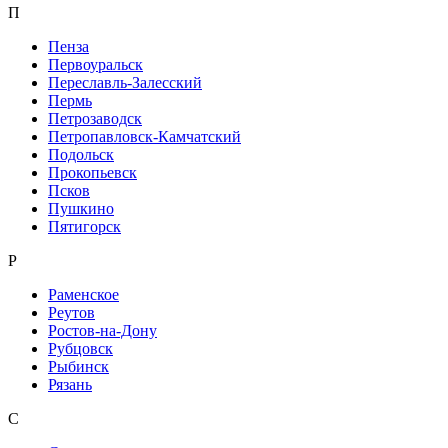
П
Пенза
Первоуральск
Переславль-Залесский
Пермь
Петрозаводск
Петропавловск-Камчатский
Подольск
Прокопьевск
Псков
Пушкино
Пятигорск
Р
Раменское
Реутов
Ростов-на-Дону
Рубцовск
Рыбинск
Рязань
С