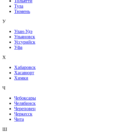
Тольятти
Тула
Тюмень
У
Улан-Удэ
Ульяновск
Уссурийск
Уфа
Х
Хабаровск
Хасавюрт
Химки
Ч
Чебоксары
Челябинск
Череповец
Черкесск
Чита
Ш