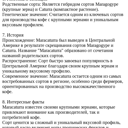
Родственные сорта: Является гибридом сортов Maragogype
(крупные зерна) и Caturra (компактное растение).
Генетическое значение: Считается одним из ключевых сортов
для производства кофе с крупными зернами и уникальным
вкусовым профилем.
7. История
Происхождение: Maracaturra был выведен в Центральной
Америке в результате скрещивания сортов Maragogype и
Caturra. Название "Maracaturra" образовано от сочетания
названий родительских сортов.
Распространение: Сорт быстро завоевал популярность в
Центральной Америке благодаря своим крупным зернам и
уникальному вкусовому профилю.
Современное значение: Maracaturra остается одним из самых
востребованных сортов в регионе, особенно среди фермеров,
ориентированных на производство высококачественного
кофе.
8. Интересные факты
Maracaturra известен своими крупными зернами, которые
привлекают внимание как производителей, так и
потребителей кофе.
Сорт ценится за сложный и уникальный вкусовой профиль,
который часто включает ноты тропических фруктов и