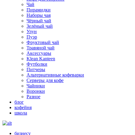
Чай
Пирамидки
Наборы чая
Чёрный чай
Зелёный чай
Улун
Пуэр
Фруктовый чай
Травяной чай
Аксессуары
Klean Kanteen
Футболки
Питчеры
Альтернативные кофеварки
Серверы для кофе
Чайники
Воронки
Разное
блог
кофейня
школа
бизнесу