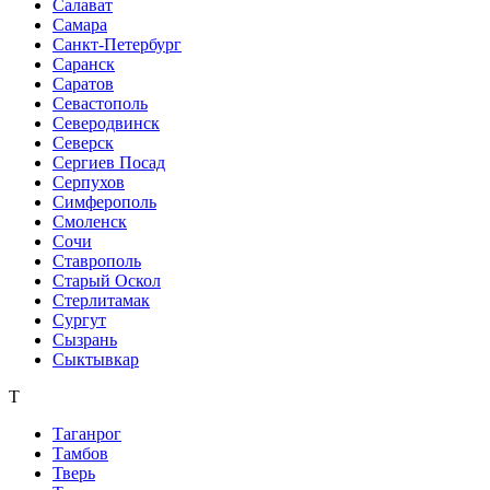
Салават
Самара
Санкт-Петербург
Саранск
Саратов
Севастополь
Северодвинск
Северск
Сергиев Посад
Серпухов
Симферополь
Смоленск
Сочи
Ставрополь
Старый Оскол
Стерлитамак
Сургут
Сызрань
Сыктывкар
Т
Таганрог
Тамбов
Тверь