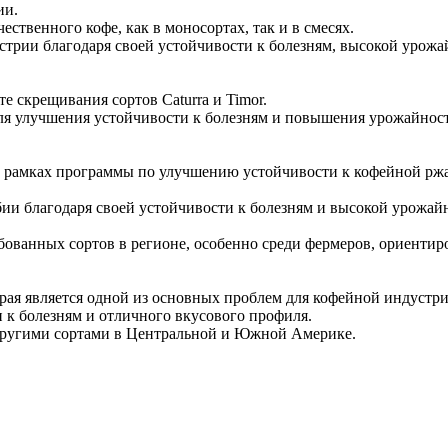
ии.
ественного кофе, как в моносортах, так и в смесях.
стрии благодаря своей устойчивости к болезням, высокой урожа
е скрещивания сортов Caturra и Timor.
для улучшения устойчивости к болезням и повышения урожайност
в рамках программы по улучшению устойчивости к кофейной ржав
бии благодаря своей устойчивости к болезням и высокой урожай
ребованных сортов в регионе, особенно среди фермеров, ориенти
торая является одной из основных проблем для кофейной индустр
 к болезням и отличного вкусового профиля.
 с другими сортами в Центральной и Южной Америке.