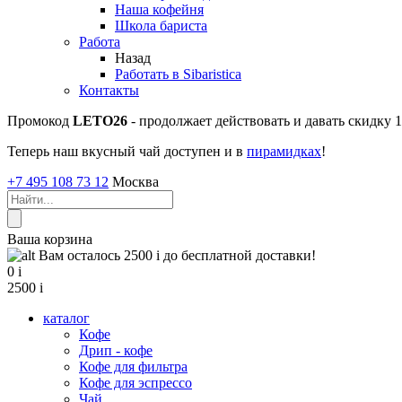
Наша кофейня
Школа бариста
Работа
Назад
Работать в Sibaristica
Контакты
Промокод
LETO26
- продолжает действовать и давать скидку
Теперь наш вкусный чай доступен и в
пирамидках
!
+7 495 108 73 12
Москва
Ваша корзина
Вам осталось 2500
i
до бесплатной доставки!
0
i
2500
i
каталог
Кофе
Дрип - кофе
Кофе для фильтра
Кофе для эспрессо
Чай