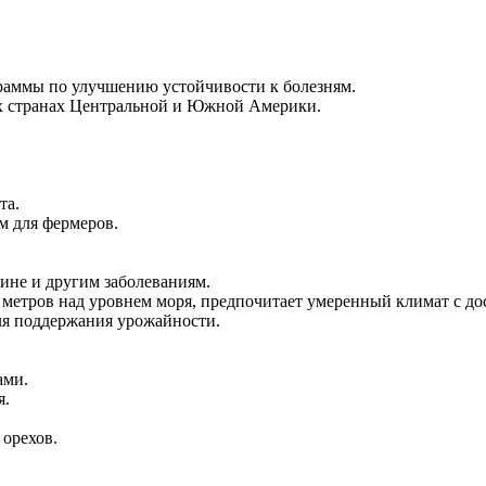
граммы по улучшению устойчивости к болезням.
их странах Центральной и Южной Америки.
та.
м для фермеров.
чине и другим заболеваниям.
 метров над уровнем моря, предпочитает умеренный климат с до
для поддержания урожайности.
ами.
я.
 орехов.