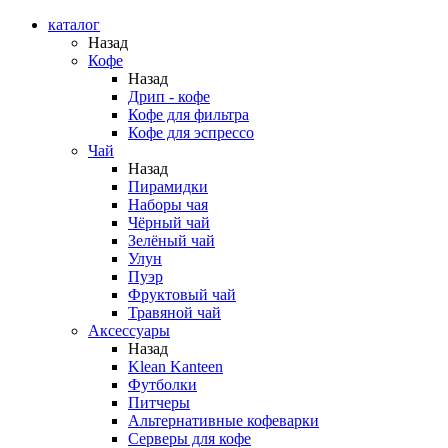
каталог
Назад
Кофе
Назад
Дрип - кофе
Кофе для фильтра
Кофе для эспрессо
Чай
Назад
Пирамидки
Наборы чая
Чёрный чай
Зелёный чай
Улун
Пуэр
Фруктовый чай
Травяной чай
Аксессуары
Назад
Klean Kanteen
Футболки
Питчеры
Альтернативные кофеварки
Серверы для кофе