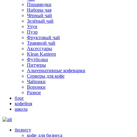
Пирамидки
Наборы чая
Чёрный чай
Зелёный чай
Улун
Пуэр
Фруктовый чай
Травяной чай
Аксессуары
Klean Kanteen
Футболки
Питчеры
Альтернативные кофеварки
Серверы для кофе
Чайники
Воронки
Разное
блог
кофейня
школа
бизнесу
кофе для бизнеса