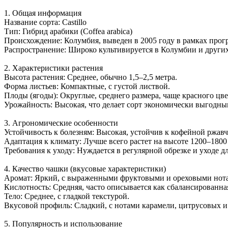
1. Общая информация
Название сорта: Castillo
Тип: Гибрид арабики (Coffea arabica)
Происхождение: Колумбия, выведен в 2005 году в рамках про
Распространение: Широко культивируется в Колумбии и друг
2. Характеристики растения
Высота растения: Среднее, обычно 1,5–2,5 метра.
Форма листьев: Компактные, с густой листвой.
Плоды (ягоды): Округлые, среднего размера, чаще красного цве
Урожайность: Высокая, что делает сорт экономически выгодны
3. Агрономические особенности
Устойчивость к болезням: Высокая, устойчив к кофейной ржав
Адаптация к климату: Лучше всего растет на высоте 1200–1800
Требования к уходу: Нуждается в регулярной обрезке и уходе 
4. Качество чашки (вкусовые характеристики)
Аромат: Яркий, с выраженными фруктовыми и ореховыми нот
Кислотность: Средняя, часто описывается как сбалансированна
Тело: Среднее, с гладкой текстурой.
Вкусовой профиль: Сладкий, с нотами карамели, цитрусовых и
5. Популярность и использование