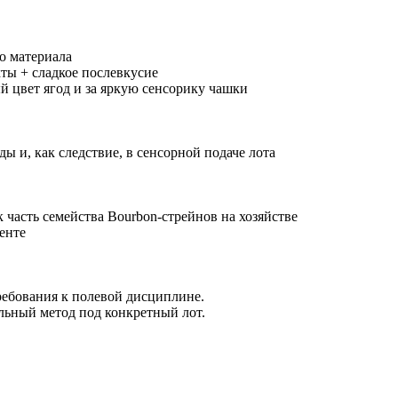
о материала
кты + сладкое послевкусие
й цвет ягод и за яркую сенсорику чашки
ы и, как следствие, в сенсорной подаче лота
к часть семейства Bourbon-стрейнов на хозяйстве
енте
ребования к полевой дисциплине.
ельный метод под конкретный лот.