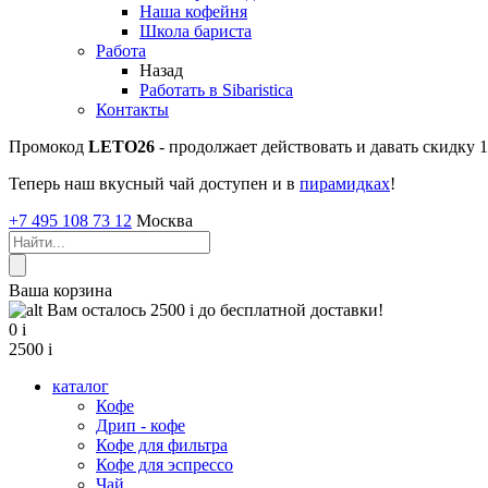
Наша кофейня
Школа бариста
Работа
Назад
Работать в Sibaristica
Контакты
Промокод
LETO26
- продолжает действовать и давать скидку
Теперь наш вкусный чай доступен и в
пирамидках
!
+7 495 108 73 12
Москва
Ваша корзина
Вам осталось 2500
i
до бесплатной доставки!
0
i
2500
i
каталог
Кофе
Дрип - кофе
Кофе для фильтра
Кофе для эспрессо
Чай