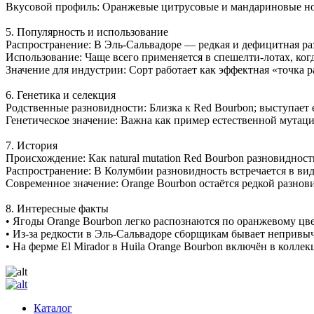
Вкусовой профиль: Оранжевые цитрусовые и мандариновые нот
5. Популярность и использование
Распространение: В Эль-Сальвадоре — редкая и дефицитная раз
Использование: Чаще всего применяется в спешелти-лотах, ког
Значение для индустрии: Сорт работает как эффектная «точка 
6. Генетика и селекция
Родственные разновидности: Близка к Red Bourbon; выступает
Генетическое значение: Важна как пример естественной мутаци
7. История
Происхождение: Как natural mutation Red Bourbon разновидность
Распространение: В Колумбии разновидность встречается в виде
Современное значение: Orange Bourbon остаётся редкой разно
8. Интересные факты
• Ягоды Orange Bourbon легко распознаются по оранжевому цв
• Из-за редкости в Эль-Сальвадоре сборщикам бывает непривыч
• На ферме El Mirador в Huila Orange Bourbon включён в колле
Каталог