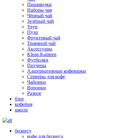
Пирамидки
Наборы чая
Чёрный чай
Зелёный чай
Улун
Пуэр
Фруктовый чай
Травяной чай
Аксессуары
Klean Kanteen
Футболки
Питчеры
Альтернативные кофеварки
Серверы для кофе
Чайники
Воронки
Разное
блог
кофейня
школа
бизнесу
кофе для бизнеса