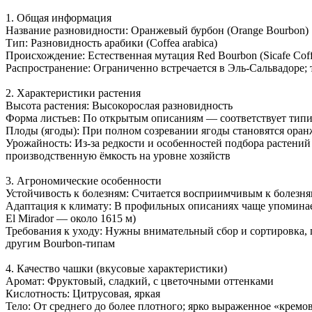
1. Общая информация
Название разновидности: Оранжевый бурбон (Orange Bourbon)
Тип: Разновидность арабики (Coffea arabica)
Происхождение: Естественная мутация Red Bourbon (Sicafe Coff
Распространение: Ограниченно встречается в Эль-Сальвадоре; 
2. Характеристики растения
Высота растения: Высокорослая разновидность
Форма листьев: По открытым описаниям — соответствует типи
Плоды (ягоды): При полном созревании ягоды становятся ора
Урожайность: Из-за редкости и особенностей подбора растени
производственную ёмкость на уровне хозяйств
3. Агрономические особенности
Устойчивость к болезням: Считается восприимчивым к болезня
Адаптация к климату: В профильных описаниях чаще упоминае
El Mirador — около 1615 м)
Требования к уходу: Нужны внимательный сбор и сортировка,
другим Bourbon-типам
4. Качество чашки (вкусовые характеристики)
Аромат: Фруктовый, сладкий, с цветочными оттенками
Кислотность: Цитрусовая, яркая
Тело: От среднего до более плотного; ярко выраженное «кремо