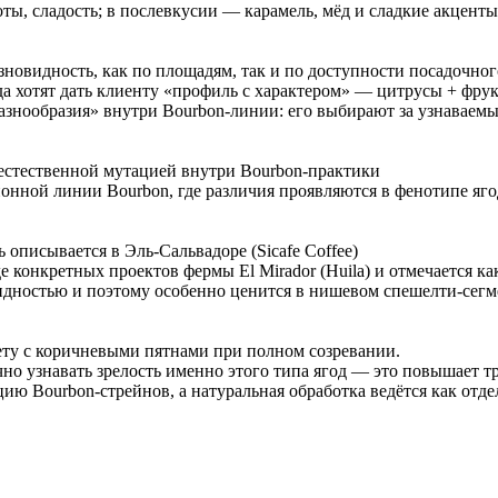
ы, сладость; в послевкусии — карамель, мёд и сладкие акценты
новидность, как по площадям, так и по доступности посадочног
да хотят дать клиенту «профиль с характером» — цитрусы + фру
разнообразия» внутри Bourbon-линии: его выбирают за узнаваемы
 естественной мутацией внутри Bourbon-практики
онной линии Bourbon, где различия проявляются в фенотипе ягод
 описывается в Эль-Сальвадоре (Sicafe Coffee)
 конкретных проектов фермы El Mirador (Huila) и отмечается ка
видностью и поэтому особенно ценится в нишевом спешелти-сегм
ету с коричневыми пятнами при полном созревании.
но узнавать зрелость именно этого типа ягод — это повышает т
кцию Bourbon-стрейнов, а натуральная обработка ведётся как отд