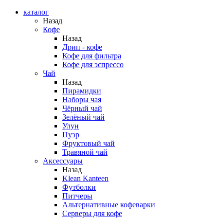
каталог
Назад
Кофе
Назад
Дрип - кофе
Кофе для фильтра
Кофе для эспрессо
Чай
Назад
Пирамидки
Наборы чая
Чёрный чай
Зелёный чай
Улун
Пуэр
Фруктовый чай
Травяной чай
Аксессуары
Назад
Klean Kanteen
Футболки
Питчеры
Альтернативные кофеварки
Серверы для кофе