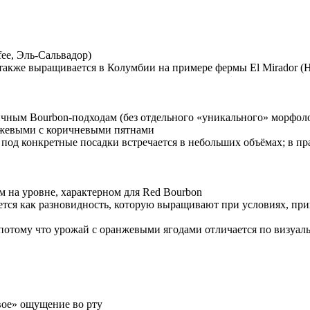
ee, Эль-Сальвадор)
также выращивается в Колумбии на примере фермы El Mirador (H
чным Bourbon-подходам (без отдельного «уникального» морфоло
нжевыми с коричневыми пятнами
й под конкретные посадки встречается в небольших объёмах; в 
м на уровне, характерном для Red Bourbon
тся как разновидность, которую выращивают при условиях, при
 потому что урожай с оранжевыми ягодами отличается по визуал
вое» ощущение во рту