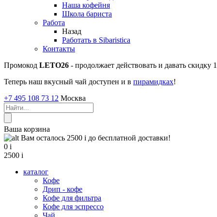
Наша кофейня
Школа бариста
Работа
Назад
Работать в Sibaristica
Контакты
Промокод
LETO26
- продолжает действовать и давать скидку
Теперь наш вкусный чай доступен и в
пирамидках
!
+7 495 108 73 12
Москва
Ваша корзина
Вам осталось 2500
i
до бесплатной доставки!
0
i
2500
i
каталог
Кофе
Дрип - кофе
Кофе для фильтра
Кофе для эспрессо
Чай