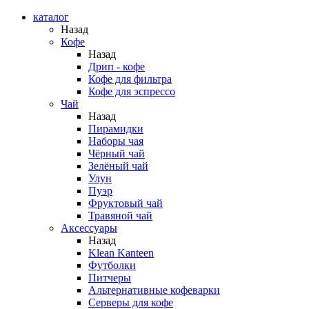
каталог
Назад
Кофе
Назад
Дрип - кофе
Кофе для фильтра
Кофе для эспрессо
Чай
Назад
Пирамидки
Наборы чая
Чёрный чай
Зелёный чай
Улун
Пуэр
Фруктовый чай
Травяной чай
Аксессуары
Назад
Klean Kanteen
Футболки
Питчеры
Альтернативные кофеварки
Серверы для кофе