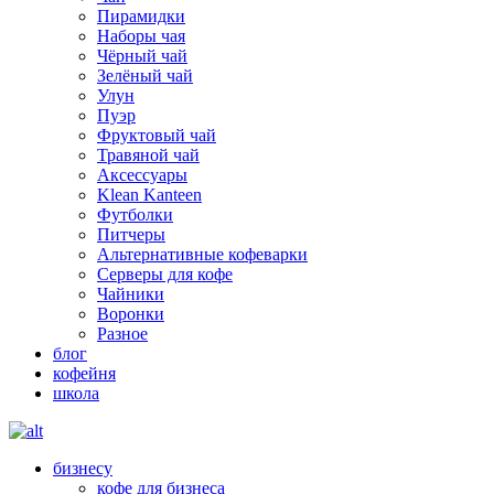
Пирамидки
Наборы чая
Чёрный чай
Зелёный чай
Улун
Пуэр
Фруктовый чай
Травяной чай
Аксессуары
Klean Kanteen
Футболки
Питчеры
Альтернативные кофеварки
Серверы для кофе
Чайники
Воронки
Разное
блог
кофейня
школа
бизнесу
кофе для бизнеса