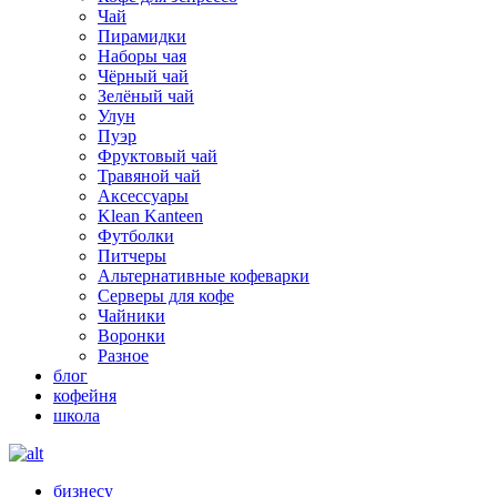
Чай
Пирамидки
Наборы чая
Чёрный чай
Зелёный чай
Улун
Пуэр
Фруктовый чай
Травяной чай
Аксессуары
Klean Kanteen
Футболки
Питчеры
Альтернативные кофеварки
Серверы для кофе
Чайники
Воронки
Разное
блог
кофейня
школа
бизнесу