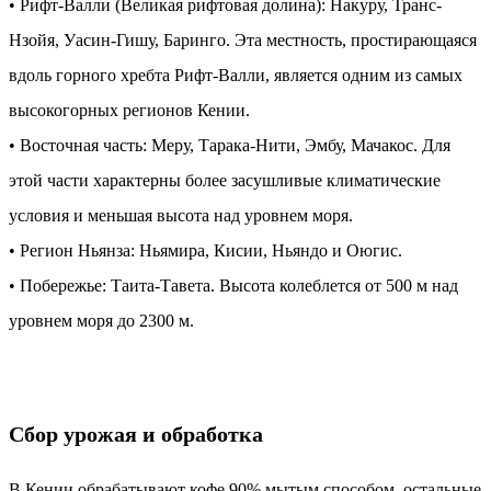
• Рифт-Валли (Великая рифтовая долина): Накуру, Транс-
Нзойя, Уасин-Гишу, Баринго. Эта местность, простирающаяся
вдоль горного хребта Рифт-Валли, является одним из самых
высокогорных регионов Кении.
• Восточная часть: Меру, Тарака-Нити, Эмбу, Мачакос. Для
этой части характерны более засушливые климатические
условия и меньшая высота над уровнем моря.
• Регион Ньянза: Ньямира, Кисии, Ньяндо и Оюгис.
• Побережье: Таита-Тавета. Высота колеблется от 500 м над
уровнем моря до 2300 м.
Сбор урожая и обработка
В Кении обрабатывают кофе 90% мытым способом, остальные