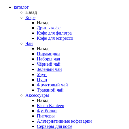
каталог
Назад
Кофе
Назад
Дрип - кофе
Кофе для фильтра
Кофе для эспрессо
Чай
Назад
Пирамидки
Наборы чая
Чёрный чай
Зелёный чай
Улун
Пуэр
Фруктовый чай
Травяной чай
Аксессуары
Назад
Klean Kanteen
Футболки
Питчеры
Альтернативные кофеварки
Серверы для кофе