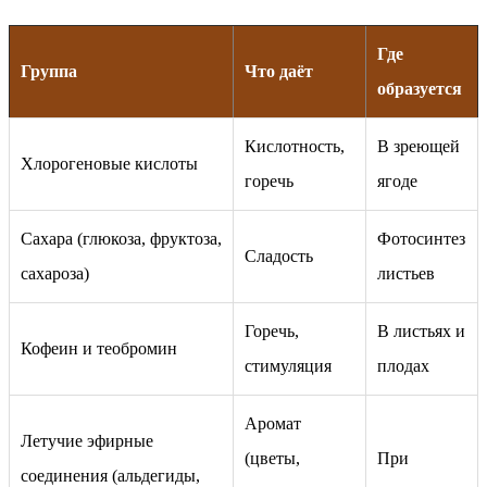
Где
Группа
Что даёт
образуется
Кислотность,
В зреющей
Хлорогеновые кислоты
горечь
ягоде
Сахара (глюкоза, фруктоза,
Фотосинтез
Сладость
сахароза)
листьев
Горечь,
В листьях и
Кофеин и теобромин
стимуляция
плодах
Аромат
Летучие эфирные
(цветы,
При
соединения (альдегиды,