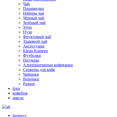
Чай
Пирамидки
Наборы чая
Чёрный чай
Зелёный чай
Улун
Пуэр
Фруктовый чай
Травяной чай
Аксессуары
Klean Kanteen
Футболки
Питчеры
Альтернативные кофеварки
Серверы для кофе
Чайники
Воронки
Разное
блог
кофейня
школа
бизнесу