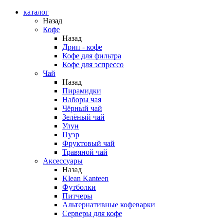
каталог
Назад
Кофе
Назад
Дрип - кофе
Кофе для фильтра
Кофе для эспрессо
Чай
Назад
Пирамидки
Наборы чая
Чёрный чай
Зелёный чай
Улун
Пуэр
Фруктовый чай
Травяной чай
Аксессуары
Назад
Klean Kanteen
Футболки
Питчеры
Альтернативные кофеварки
Серверы для кофе