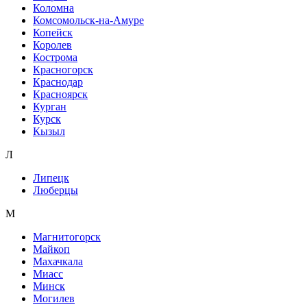
Коломна
Комсомольск-на-Амуре
Копейск
Королев
Кострома
Красногорск
Краснодар
Красноярск
Курган
Курск
Кызыл
Л
Липецк
Люберцы
М
Магнитогорск
Майкоп
Махачкала
Миасс
Минск
Могилев