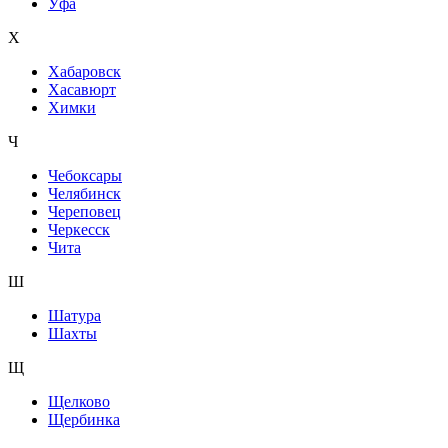
Уфа
Х
Хабаровск
Хасавюрт
Химки
Ч
Чебоксары
Челябинск
Череповец
Черкесск
Чита
Ш
Шатура
Шахты
Щ
Щелково
Щербинка