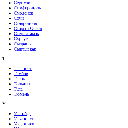
Серпухов
Симферополь
Смоленск
Сочи
Ставрополь
Старый Оскол
Стерлитамак
Сургут
Сызрань
Сыктывкар
Т
Таганрог
Тамбов
Тверь
Тольятти
Тула
Тюмень
У
Улан-Удэ
Ульяновск
Уссурийск