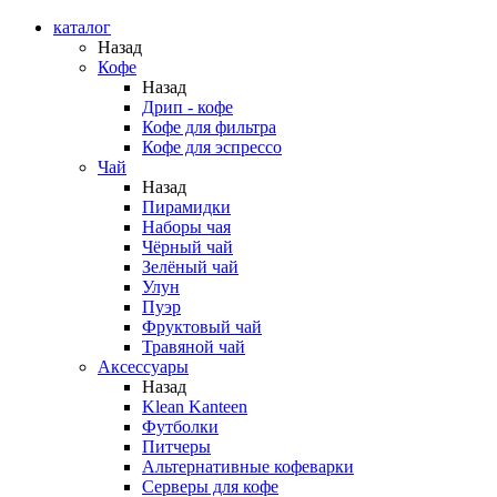
каталог
Назад
Кофе
Назад
Дрип - кофе
Кофе для фильтра
Кофе для эспрессо
Чай
Назад
Пирамидки
Наборы чая
Чёрный чай
Зелёный чай
Улун
Пуэр
Фруктовый чай
Травяной чай
Аксессуары
Назад
Klean Kanteen
Футболки
Питчеры
Альтернативные кофеварки
Серверы для кофе