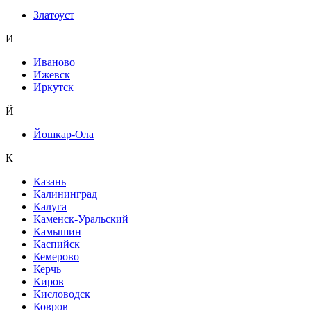
Златоуст
И
Иваново
Ижевск
Иркутск
Й
Йошкар-Ола
К
Казань
Калининград
Калуга
Каменск-Уральский
Камышин
Каспийск
Кемерово
Керчь
Киров
Кисловодск
Ковров