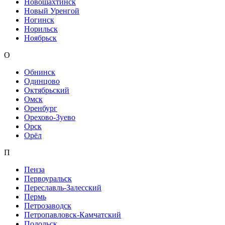
Новошахтинск
Новый Уренгой
Ногинск
Норильск
Ноябрьск
О
Обнинск
Одинцово
Октябрьский
Омск
Оренбург
Орехово-Зуево
Орск
Орёл
П
Пенза
Первоуральск
Переславль-Залесский
Пермь
Петрозаводск
Петропавловск-Камчатский
Подольск