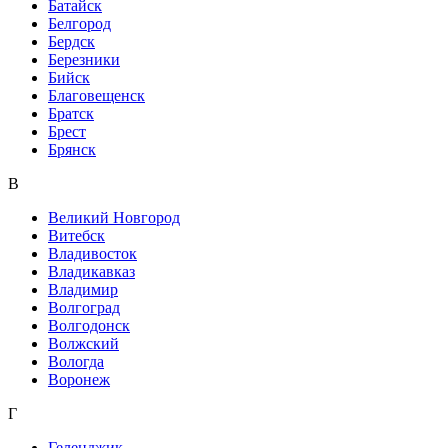
Батайск
Белгород
Бердск
Березники
Бийск
Благовещенск
Братск
Брест
Брянск
В
Великий Новгород
Витебск
Владивосток
Владикавказ
Владимир
Волгоград
Волгодонск
Волжский
Вологда
Воронеж
Г
Геленджик