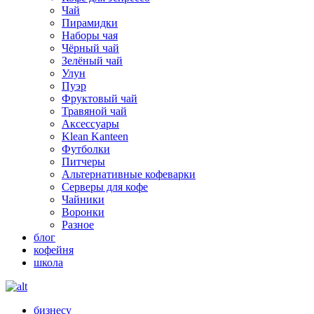
Чай
Пирамидки
Наборы чая
Чёрный чай
Зелёный чай
Улун
Пуэр
Фруктовый чай
Травяной чай
Аксессуары
Klean Kanteen
Футболки
Питчеры
Альтернативные кофеварки
Серверы для кофе
Чайники
Воронки
Разное
блог
кофейня
школа
бизнесу