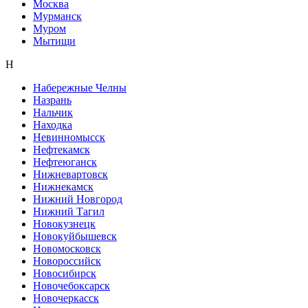
Москва
Мурманск
Муром
Мытищи
Н
Набережные Челны
Назрань
Нальчик
Находка
Невинномысск
Нефтекамск
Нефтеюганск
Нижневартовск
Нижнекамск
Нижний Новгород
Нижний Тагил
Новокузнецк
Новокуйбышевск
Новомосковск
Новороссийск
Новосибирск
Новочебоксарск
Новочеркасск