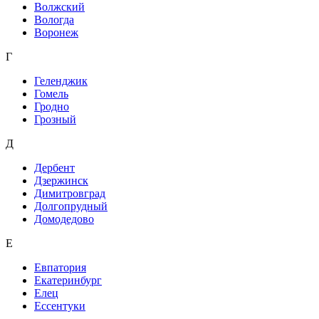
Волжский
Вологда
Воронеж
Г
Геленджик
Гомель
Гродно
Грозный
Д
Дербент
Дзержинск
Димитровград
Долгопрудный
Домодедово
Е
Евпатория
Екатеринбург
Елец
Ессентуки