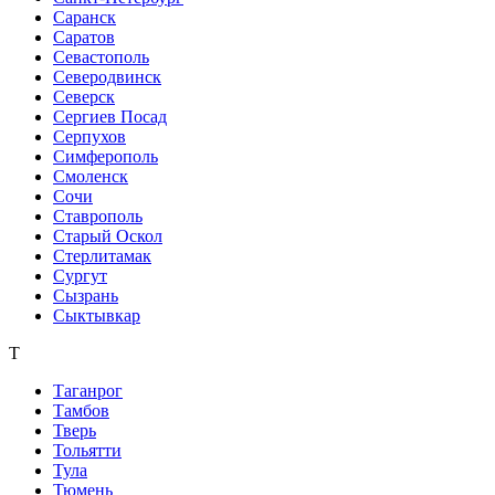
Саранск
Саратов
Севастополь
Северодвинск
Северск
Сергиев Посад
Серпухов
Симферополь
Смоленск
Сочи
Ставрополь
Старый Оскол
Стерлитамак
Сургут
Сызрань
Сыктывкар
Т
Таганрог
Тамбов
Тверь
Тольятти
Тула
Тюмень