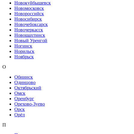
Новокуйбышевск
Новомосковск
Новороссийск
Новосибирск
Новочебоксарск
Новочеркасск
Новошахтинск
Новый Уренгой
Ногинск
Норильск
Ноябрьск
О
Обнинск
Одинцово
Октябрьский
Омск
Оренбург
Орехово-Зуево
Орск
Орёл
П