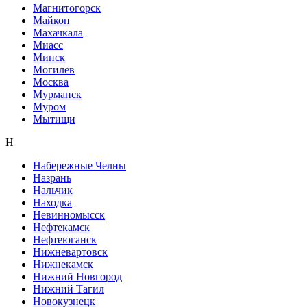
Магнитогорск
Майкоп
Махачкала
Миасс
Минск
Могилев
Москва
Мурманск
Муром
Мытищи
Н
Набережные Челны
Назрань
Нальчик
Находка
Невинномысск
Нефтекамск
Нефтеюганск
Нижневартовск
Нижнекамск
Нижний Новгород
Нижний Тагил
Новокузнецк