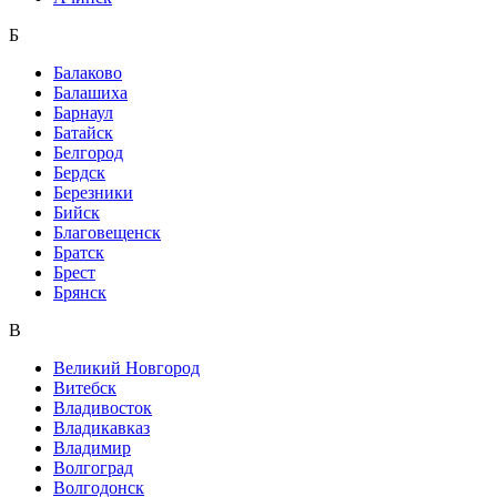
Б
Балаково
Балашиха
Барнаул
Батайск
Белгород
Бердск
Березники
Бийск
Благовещенск
Братск
Брест
Брянск
В
Великий Новгород
Витебск
Владивосток
Владикавказ
Владимир
Волгоград
Волгодонск