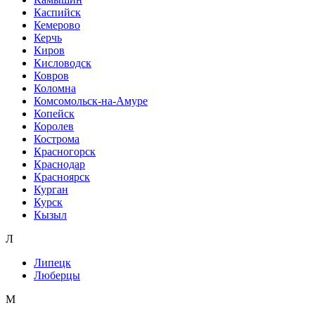
Каспийск
Кемерово
Керчь
Киров
Кисловодск
Ковров
Коломна
Комсомольск-на-Амуре
Копейск
Королев
Кострома
Красногорск
Краснодар
Красноярск
Курган
Курск
Кызыл
Л
Липецк
Люберцы
М