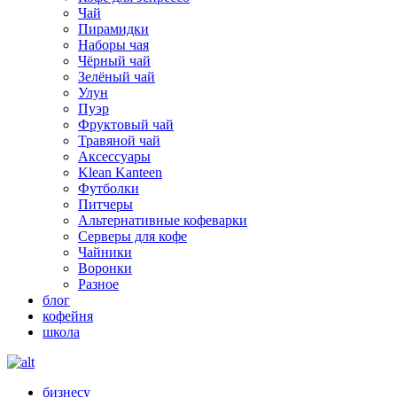
Чай
Пирамидки
Наборы чая
Чёрный чай
Зелёный чай
Улун
Пуэр
Фруктовый чай
Травяной чай
Аксессуары
Klean Kanteen
Футболки
Питчеры
Альтернативные кофеварки
Серверы для кофе
Чайники
Воронки
Разное
блог
кофейня
школа
бизнесу