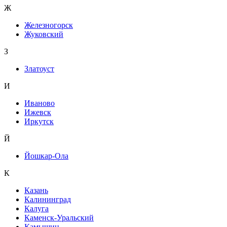
Ж
Железногорск
Жуковский
З
Златоуст
И
Иваново
Ижевск
Иркутск
Й
Йошкар-Ола
К
Казань
Калининград
Калуга
Каменск-Уральский
Камышин