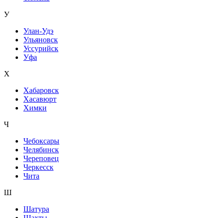
У
Улан-Удэ
Ульяновск
Уссурийск
Уфа
Х
Хабаровск
Хасавюрт
Химки
Ч
Чебоксары
Челябинск
Череповец
Черкесск
Чита
Ш
Шатура
Шахты