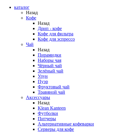
каталог
Назад
Кофе
Назад
Дрип - кофе
Кофе для фильтра
Кофе для эспрессо
Чай
Назад
Пирамидки
Наборы чая
Чёрный чай
Зелёный чай
Улун
Пуэр
Фруктовый чай
Травяной чай
Аксессуары
Назад
Klean Kanteen
Футболки
Питчеры
Альтернативные кофеварки
Серверы для кофе