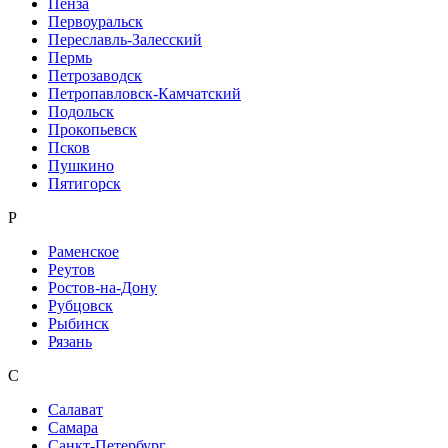
Пенза
Первоуральск
Переславль-Залесский
Пермь
Петрозаводск
Петропавловск-Камчатский
Подольск
Прокопьевск
Псков
Пушкино
Пятигорск
Р
Раменское
Реутов
Ростов-на-Дону
Рубцовск
Рыбинск
Рязань
С
Салават
Самара
Санкт-Петербург