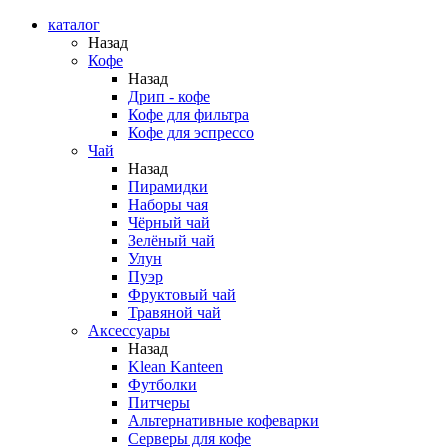
каталог
Назад
Кофе
Назад
Дрип - кофе
Кофе для фильтра
Кофе для эспрессо
Чай
Назад
Пирамидки
Наборы чая
Чёрный чай
Зелёный чай
Улун
Пуэр
Фруктовый чай
Травяной чай
Аксессуары
Назад
Klean Kanteen
Футболки
Питчеры
Альтернативные кофеварки
Серверы для кофе