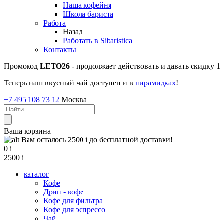
Наша кофейня
Школа бариста
Работа
Назад
Работать в Sibaristica
Контакты
Промокод
LETO26
- продолжает действовать и давать скидку
Теперь наш вкусный чай доступен и в
пирамидках
!
+7 495 108 73 12
Москва
Ваша корзина
Вам осталось 2500
i
до бесплатной доставки!
0
i
2500
i
каталог
Кофе
Дрип - кофе
Кофе для фильтра
Кофе для эспрессо
Чай