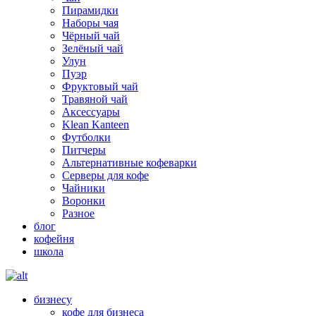
Пирамидки
Наборы чая
Чёрный чай
Зелёный чай
Улун
Пуэр
Фруктовый чай
Травяной чай
Аксессуары
Klean Kanteen
Футболки
Питчеры
Альтернативные кофеварки
Серверы для кофе
Чайники
Воронки
Разное
блог
кофейня
школа
бизнесу
кофе для бизнеса