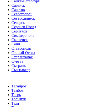
Санкт-Петербург
Саранск
Саратов
Севастополь
Северодвинск
Северск
Сергиев Посад
Серпухов
Симферополь
Смоленск
Сочи
Ставрополь
Старый Оскол
Стерлитамак
Сургут
Сызрань
Сыктывкар
Т
Таганрог
Тамбов
Тверь
Тольятти
Тула