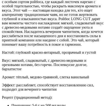
с особым сортом ройбоса, где каждый листочек нарезан с
особой тщательностью, чтобы раскрыть максимум аромата и
вкуса. Этот чай — настоящая находка для тех, кто ищет
альтернативу традиционным чаям, но не готов жертвовать
глубиной и изысканностью вкуса. Ройбос LONG CUT дарят
вам моменты чистого наслаждения: мягкий, сладковатый вкус
с древесно-медовыми нотами создаёт ощущение уюта и
спокойствия. Насладитесь вечерним чаепитием, когда хочется
расслабиться после насыщенного дня и восстановить силы в
приятной компании или наедине с собой. Это чай, который
понимает вашу потребность в покое и гармонии.
Настой: глубокий красно-янтарный, прозрачный и густой
Вкус: мягкий, сладковатый, с древесно-медовыми и
ореховыми нотами, без горечи. Послевкусие долгое,
бархатистое
Аромат: тёплый, медово-травяной, слегка ванильный
Эффект: расслабляет, способствует восстановлению сил,
подходит для вечернего чаепития
Рецепт (традиционный метод):
Пропорции: 5-6 г на 500 мл воды