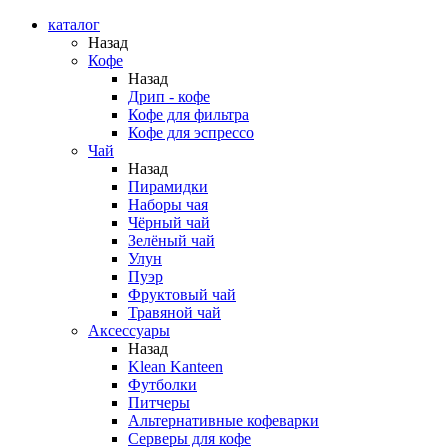
каталог
Назад
Кофе
Назад
Дрип - кофе
Кофе для фильтра
Кофе для эспрессо
Чай
Назад
Пирамидки
Наборы чая
Чёрный чай
Зелёный чай
Улун
Пуэр
Фруктовый чай
Травяной чай
Аксессуары
Назад
Klean Kanteen
Футболки
Питчеры
Альтернативные кофеварки
Серверы для кофе