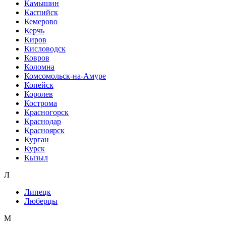
Камышин
Каспийск
Кемерово
Керчь
Киров
Кисловодск
Ковров
Коломна
Комсомольск-на-Амуре
Копейск
Королев
Кострома
Красногорск
Краснодар
Красноярск
Курган
Курск
Кызыл
Л
Липецк
Люберцы
М