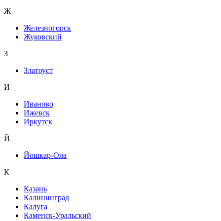
Ж
Железногорск
Жуковский
З
Златоуст
И
Иваново
Ижевск
Иркутск
Й
Йошкар-Ола
К
Казань
Калининград
Калуга
Каменск-Уральский