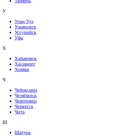
Тюмень
У
Улан-Удэ
Ульяновск
Уссурийск
Уфа
Х
Хабаровск
Хасавюрт
Химки
Ч
Чебоксары
Челябинск
Череповец
Черкесск
Чита
Ш
Шатура