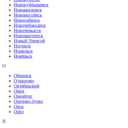
Новокуйбышевск
Новомосковск
Новороссийск
Новосибирск
Новочебоксарск
Новочеркасск
Новошахтинск
Новый Уренгой
Ногинск
Норильск
Ноябрьск
О
Обнинск
Одинцово
Октябрьский
Омск
Оренбург
Орехово-Зуево
Орск
Орёл
П