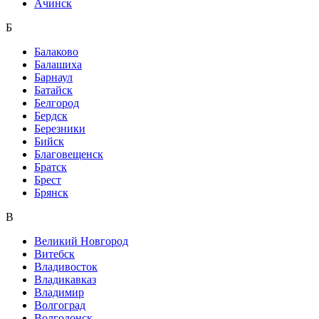
Ачинск
Б
Балаково
Балашиха
Барнаул
Батайск
Белгород
Бердск
Березники
Бийск
Благовещенск
Братск
Брест
Брянск
В
Великий Новгород
Витебск
Владивосток
Владикавказ
Владимир
Волгоград
Волгодонск