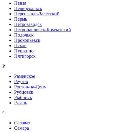
Пенза
Первоуральск
Переславль-Залесский
Пермь
Петрозаводск
Петропавловск-Камчатский
Подольск
Прокопьевск
Псков
Пушкино
Пятигорск
Р
Раменское
Реутов
Ростов-на-Дону
Рубцовск
Рыбинск
Рязань
С
Салават
Самара