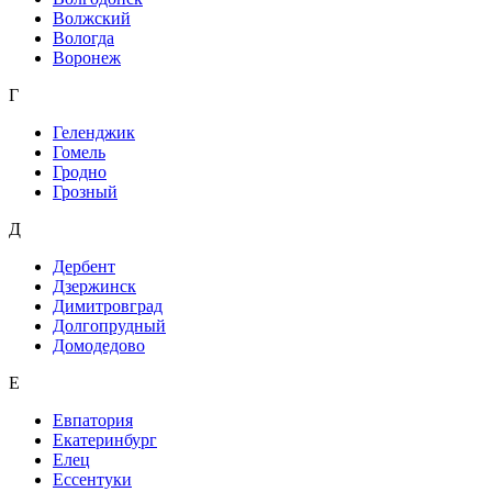
Волжский
Вологда
Воронеж
Г
Геленджик
Гомель
Гродно
Грозный
Д
Дербент
Дзержинск
Димитровград
Долгопрудный
Домодедово
Е
Евпатория
Екатеринбург
Елец
Ессентуки