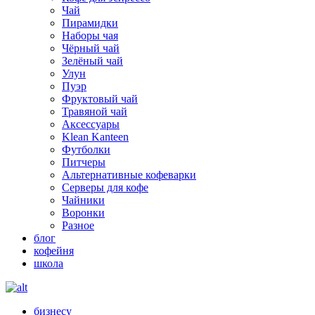
Чай
Пирамидки
Наборы чая
Чёрный чай
Зелёный чай
Улун
Пуэр
Фруктовый чай
Травяной чай
Аксессуары
Klean Kanteen
Футболки
Питчеры
Альтернативные кофеварки
Серверы для кофе
Чайники
Воронки
Разное
блог
кофейня
школа
бизнесу