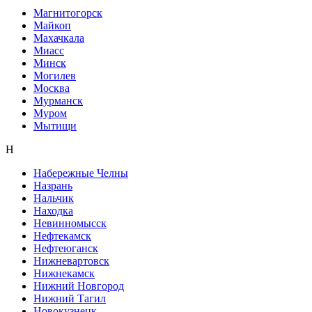
Магнитогорск
Майкоп
Махачкала
Миасс
Минск
Могилев
Москва
Мурманск
Муром
Мытищи
Н
Набережные Челны
Назрань
Нальчик
Находка
Невинномысск
Нефтекамск
Нефтеюганск
Нижневартовск
Нижнекамск
Нижний Новгород
Нижний Тагил
Новокузнецк