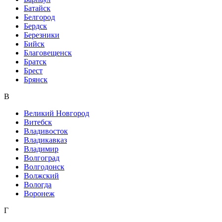
Батайск
Белгород
Бердск
Березники
Бийск
Благовещенск
Братск
Брест
Брянск
В
Великий Новгород
Витебск
Владивосток
Владикавказ
Владимир
Волгоград
Волгодонск
Волжский
Вологда
Воронеж
Г