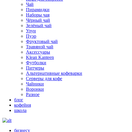
Чай
Пирамидки
Наборы чая
Чёрный чай
Зелёный чай
Улун
Пуэр
Фруктовый чай
Травяной чай
Аксессуары
Klean Kanteen
Футболки
Питчеры
Альтернативные кофеварки
Серверы для кофе
Чайники
Воронки
Разное
блог
кофейня
школа
бизнесу