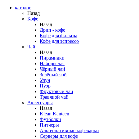
каталог
Назад
Кофе
Назад
Дрип - кофе
Кофе для фильтра
Кофе для эспрессо
Чай
Назад
Пирамидки
Наборы чая
Чёрный чай
Зелёный чай
Улун
Пуэр
Фруктовый чай
Травяной чай
Аксессуары
Назад
Klean Kanteen
Футболки
Питчеры
Альтернативные кофеварки
Серверы для кофе