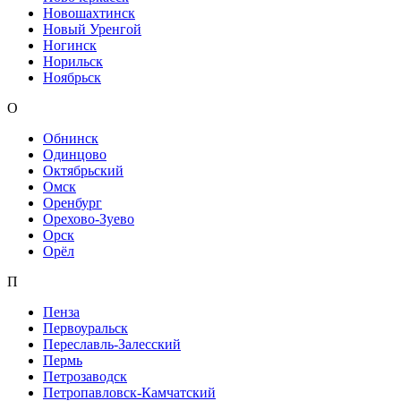
Новошахтинск
Новый Уренгой
Ногинск
Норильск
Ноябрьск
О
Обнинск
Одинцово
Октябрьский
Омск
Оренбург
Орехово-Зуево
Орск
Орёл
П
Пенза
Первоуральск
Переславль-Залесский
Пермь
Петрозаводск
Петропавловск-Камчатский