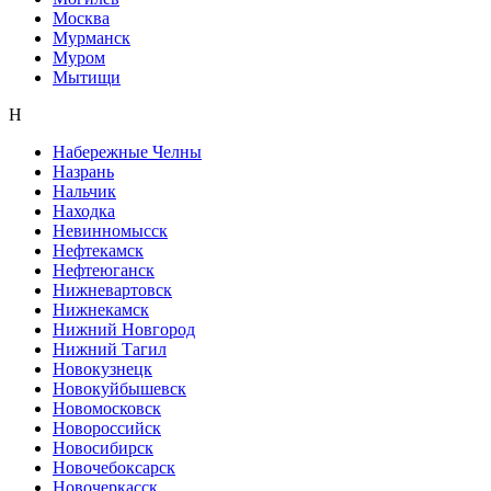
Москва
Мурманск
Муром
Мытищи
Н
Набережные Челны
Назрань
Нальчик
Находка
Невинномысск
Нефтекамск
Нефтеюганск
Нижневартовск
Нижнекамск
Нижний Новгород
Нижний Тагил
Новокузнецк
Новокуйбышевск
Новомосковск
Новороссийск
Новосибирск
Новочебоксарск
Новочеркасск