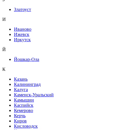
Златоуст
И
Иваново
Ижевск
Иркутск
Й
Йошкар-Ола
К
Казань
Калининград
Калуга
Каменск-Уральский
Камышин
Каспийск
Кемерово
Керчь
Киров
Кисловодск