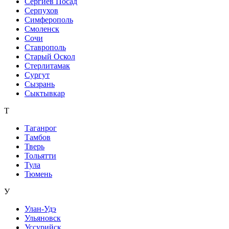
Сергиев Посад
Серпухов
Симферополь
Смоленск
Сочи
Ставрополь
Старый Оскол
Стерлитамак
Сургут
Сызрань
Сыктывкар
Т
Таганрог
Тамбов
Тверь
Тольятти
Тула
Тюмень
У
Улан-Удэ
Ульяновск
Уссурийск