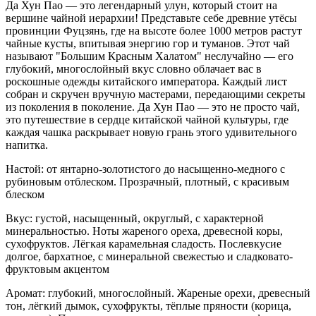
Да Хун Пао — это легендарный улун, который стоит на
вершине чайной иерархии! Представьте себе древние утёсы
провинции Фуцзянь, где на высоте более 1000 метров растут
чайные кусты, впитывая энергию гор и туманов. Этот чай
называют "Большим Красным Халатом" неслучайно — его
глубокий, многослойный вкус словно облачает вас в
роскошные одежды китайского императора. Каждый лист
собран и скручен вручную мастерами, передающими секреты
из поколения в поколение. Да Хун Пао — это не просто чай,
это путешествие в сердце китайской чайной культуры, где
каждая чашка раскрывает новую грань этого удивительного
напитка.
Настой: от янтарно-золотистого до насыщенно-медного с
рубиновым отблеском. Прозрачный, плотный, с красивым
блеском
Вкус: густой, насыщенный, округлый, с характерной
минеральностью. Ноты жареного ореха, древесной коры,
сухофруктов. Лёгкая карамельная сладость. Послевкусие
долгое, бархатное, с минеральной свежестью и сладковато-
фруктовым акцентом
Аромат: глубокий, многослойный. Жареные орехи, древесный
тон, лёгкий дымок, сухофрукты, тёплые пряности (корица,