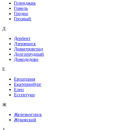
Геленджик
Гомель
Гродно
Грозный
Д
Дербент
Дзержинск
Димитровград
Долгопрудный
Домодедово
Е
Евпатория
Екатеринбург
Елец
Ессентуки
Ж
Железногорск
Жуковский
З