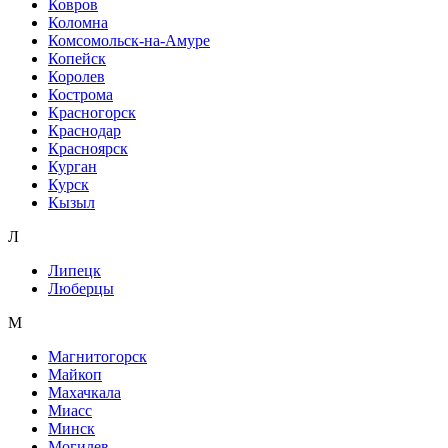
Ковров
Коломна
Комсомольск-на-Амуре
Копейск
Королев
Кострома
Красногорск
Краснодар
Красноярск
Курган
Курск
Кызыл
Л
Липецк
Люберцы
М
Магнитогорск
Майкоп
Махачкала
Миасс
Минск
Могилев