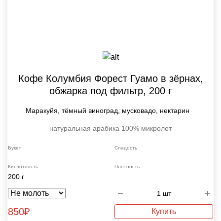
Кофе Колумбия Форест Гуамо в зёрнах,
обжарка под фильтр, 200 г
Маракуйя, тёмный виноград, мусковадо, нектарин
натуральная
арабика 100%
микролот
Букет
Сладость
Кислотность
Плотность
200 г
850
₽
Купить