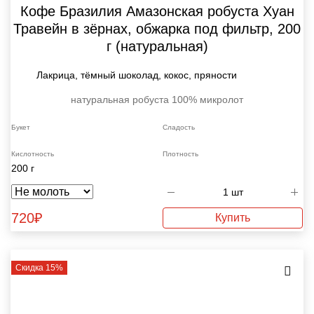
Кофе Бразилия Амазонская робуста Хуан
Травейн в зёрнах, обжарка под фильтр, 200
г (натуральная)
Лакрица, тёмный шоколад, кокос, пряности
натуральная
робуста 100%
микролот
Букет
Сладость
Кислотность
Плотность
200 г
720
₽
Купить
Скидка 15%