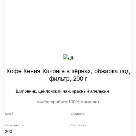
Кофе Кения Хачонге в зёрнах, обжарка под
фильтр, 200 г
Шиповник, цейлонский чай, красный апельсин
мытая
арабика 100%
микролот
Букет
Сладость
Кислотность
Плотность
200 г