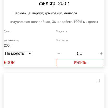
фильтр, 200 г
Шелковица, вермут, крыжовник, меласса
натуральная анаэробная, 36 ч
арабика 100%
микролот
Букет
Сладость
Кислотность
Плотность
200 г
900
₽
Купить