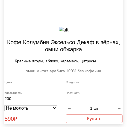
Кофе Колумбия Эксельсо Декаф в зёрнах,
омни обжарка
Красные ягоды, яблоко, карамель, цитрусы
омни
мытая
арабика 100%
без кофеина
Букет
Сладость
Кислотность
Плотность
200 г
590
₽
Купить