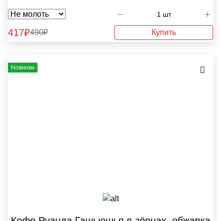
417
₽
Купить
490
₽
Новинки
Кофе Руанда Гашьюшья в зёрнах, обжарка