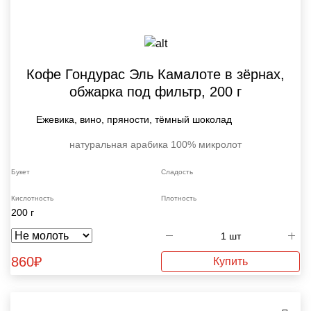
Кофе Гондурас Эль Камалоте в зёрнах,
обжарка под фильтр, 200 г
Ежевика, вино, пряности, тёмный шоколад
натуральная
арабика 100%
микролот
Букет
Сладость
Кислотность
Плотность
200 г
860
₽
Купить