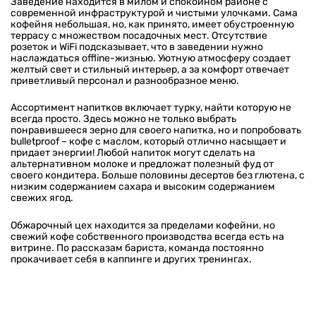
Заведение находится в милом и спокойном районе с
современной инфраструктурой и чистыми улочками. Сама
кофейня небольшая, но, как принято, имеет обустроенную
террасу с множеством посадочных мест. Отсутствие
розеток и WiFi подсказывает, что в заведении нужно
наслаждаться offline-жизнью. Уютную атмосферу создает
желтый свет и стильный интерьер, а за комфорт отвечает
приветливый персонал и разнообразное меню.
Ассортимент напитков включает турку, найти которую не
всегда просто. Здесь можно не только выбрать
понравившееся зерно для своего напитка, но и попробовать
bulletproof – кофе с маслом, который отлично насыщает и
придает энергии! Любой напиток могут сделать на
альтернативном молоке и предложат полезный фуд от
своего кондитера. Больше половины десертов без глютена, с
низким содержанием сахара и высоким содержанием
свежих ягод.
Обжарочный цех находится за пределами кофейни, но
свежий кофе собственного производства всегда есть на
витрине. По рассказам бариста, команда постоянно
прокачивает себя в каппинге и других тренингах.