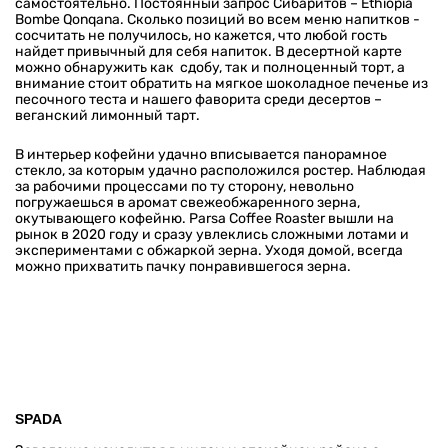
самостоятельно. Постоянный запрос Сибаритов – Ethiopia
Bombe Qonqana. Сколько позиций во всем меню напитков -
сосчитать не получилось, но кажется, что любой гость
найдет привычный для себя напиток. В десертной карте
можно обнаружить как сдобу, так и полноценный торт, а
внимание стоит обратить на мягкое шоколадное печенье из
песочного теста и нашего фаворита среди десертов –
веганский лимонный тарт.
В интерьер кофейни удачно вписывается панорамное
стекло, за которым удачно расположился ростер. Наблюдая
за рабочими процессами по ту сторону, невольно
погружаешься в аромат свежеобжаренного зерна,
окутывающего кофейню. Parsa Coffee Roaster вышли на
рынок в 2020 году и сразу увлеклись сложными лотами и
экспериментами с обжаркой зерна. Уходя домой, всегда
можно прихватить пачку понравившегося зерна.
SPADA