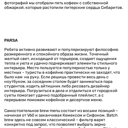
фотографий мы отобрали пять кофеен с собственной
обжаркой, которые растопили питерские сердца Сибаритов.
PARSA
Ребята активно развивают и популяризируют философию
размеренного и спокойного образа жизни. Точечный
желтый свет, исходящий от торшеров, создает ощущения
тепла и уюта и удачно подчеркивает элементы стильного
интерьера. Место пользуется популярностью только у
местных - туристы в кофейню практически не заходят, что
было нам на руку. Если решишь провести весь день с
ноутбуком, за соседним столом будет заниматься пара
студентов, кодить айтишник либо рисовать дизайнер
интерьера. Погрузиться в дела и отдалиться от городской
суеты помогает удачно подобранный плейлист, а с
перерывом поможем кофейное и десертное меню.
Самостоятельное brew menu состоит из восьми позиций –
начиная от V60 и заканчивая Кемексом и Сифоном. Batch
brew здесь не совсем классический – фильтр варят
конкретно под запрос, что позволяет выбрать зерно