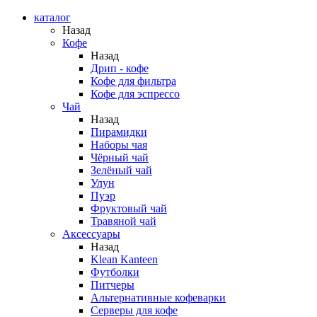
каталог
Назад
Кофе
Назад
Дрип - кофе
Кофе для фильтра
Кофе для эспрессо
Чай
Назад
Пирамидки
Наборы чая
Чёрный чай
Зелёный чай
Улун
Пуэр
Фруктовый чай
Травяной чай
Аксессуары
Назад
Klean Kanteen
Футболки
Питчеры
Альтернативные кофеварки
Серверы для кофе