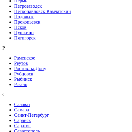
Пермь
Петрозаводск
Петропавловск-Камчатский
Подольск
Прокопьевск
Псков
Пушкино
Пятигорск
Р
Раменское
Реутов
Ростов-на-Дону
Рубцовск
Рыбинск
Рязань
С
Салават
Самара
Санкт-Петербург
Саранск
Саратов
Севастополь