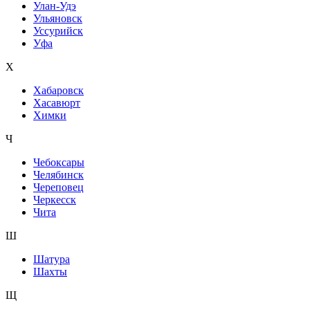
Улан-Удэ
Ульяновск
Уссурийск
Уфа
Х
Хабаровск
Хасавюрт
Химки
Ч
Чебоксары
Челябинск
Череповец
Черкесск
Чита
Ш
Шатура
Шахты
Щ