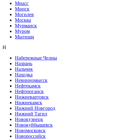
Миасс
Минск
Могилев
Москва
Мурманск
Муром
Мытищи
Н
Набережные Челны
Назрань
Нальчик
Находка
Невинномысск
Нефтекамск
Нефтеюганск
Нижневартовск
Нижнекамск
Нижний Новгород
Нижний Тагил
Новокузнецк
Новокуйбышевск
Новомосковск
Новороссийск