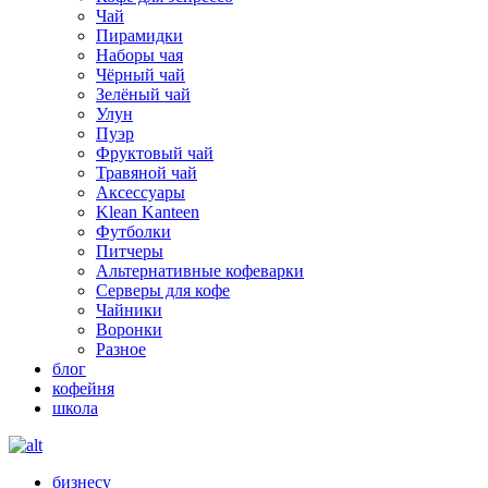
Чай
Пирамидки
Наборы чая
Чёрный чай
Зелёный чай
Улун
Пуэр
Фруктовый чай
Травяной чай
Аксессуары
Klean Kanteen
Футболки
Питчеры
Альтернативные кофеварки
Серверы для кофе
Чайники
Воронки
Разное
блог
кофейня
школа
бизнесу