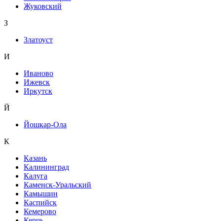
Жуковский
З
Златоуст
И
Иваново
Ижевск
Иркутск
Й
Йошкар-Ола
К
Казань
Калининград
Калуга
Каменск-Уральский
Камышин
Каспийск
Кемерово
Керчь