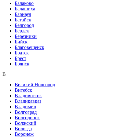
Балаково
Балашиха
Барнаул
Батайск
Белгород
Бердск
Березники
Бийск
Благовещенск
Братск
Брест
Брянск
В
Великий Новгород
Витебск
Владивосток
Владикавказ
Владимир
Волгоград
Волгодонск
Волжский
Вологда
Воронеж