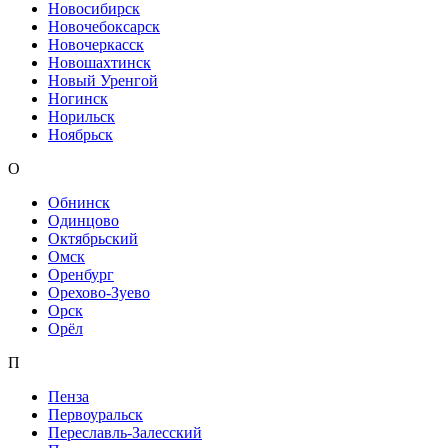
Новосибирск
Новочебоксарск
Новочеркасск
Новошахтинск
Новый Уренгой
Ногинск
Норильск
Ноябрьск
О
Обнинск
Одинцово
Октябрьский
Омск
Оренбург
Орехово-Зуево
Орск
Орёл
П
Пенза
Первоуральск
Переславль-Залесский