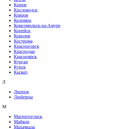
Киров
Кисловодск
Ковров
Коломна
Комсомольск-на-Амуре
Копейск
Королев
Кострома
Красногорск
Краснодар
Красноярск
Курган
Курск
Кызыл
Л
Липецк
Люберцы
М
Магнитогорск
Майкоп
Махачкала