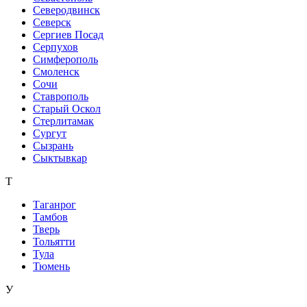
Северодвинск
Северск
Сергиев Посад
Серпухов
Симферополь
Смоленск
Сочи
Ставрополь
Старый Оскол
Стерлитамак
Сургут
Сызрань
Сыктывкар
Т
Таганрог
Тамбов
Тверь
Тольятти
Тула
Тюмень
У