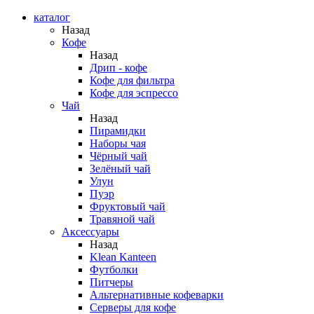
каталог
Назад
Кофе
Назад
Дрип - кофе
Кофе для фильтра
Кофе для эспрессо
Чай
Назад
Пирамидки
Наборы чая
Чёрный чай
Зелёный чай
Улун
Пуэр
Фруктовый чай
Травяной чай
Аксессуары
Назад
Klean Kanteen
Футболки
Питчеры
Альтернативные кофеварки
Серверы для кофе