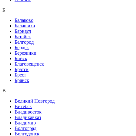
Б
Балаково
Балашиха
Барнаул
Батайск
Белгород
Бердск
Березники
Бийск
Благовещенск
Братск
Брест
Брянск
В
Великий Новгород
Витебск
Владивосток
Владикавказ
Владимир
Волгоград
Волгодонск