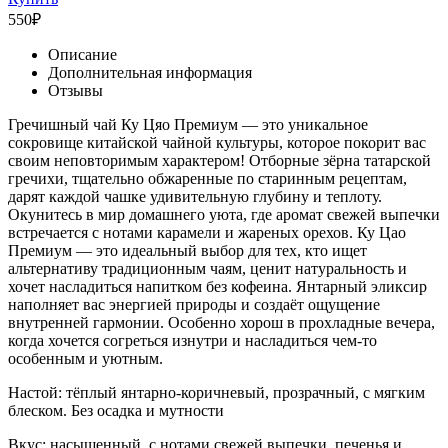
550
₽
Описание
Дополнительная информация
Отзывы
Гречишный чай Ку Цяо Премиум — это уникальное
сокровище китайской чайной культуры, которое покорит вас
своим неповторимым характером! Отборные зёрна татарской
гречихи, тщательно обжаренные по старинным рецептам,
дарят каждой чашке удивительную глубину и теплоту.
Окунитесь в мир домашнего уюта, где аромат свежей выпечки
встречается с нотами карамели и жареных орехов. Ку Цао
Премиум — это идеальный выбор для тех, кто ищет
альтернативу традиционным чаям, ценит натуральность и
хочет насладиться напитком без кофеина. Янтарный эликсир
наполняет вас энергией природы и создаёт ощущение
внутренней гармонии. Особенно хорош в прохладные вечера,
когда хочется согреться изнутри и насладиться чем-то
особенным и уютным.
Настой: тёплый янтарно-коричневый, прозрачный, с мягким
блеском. Без осадка и мутности
Вкус: насыщенный, с нотами свежей выпечки, печенья и