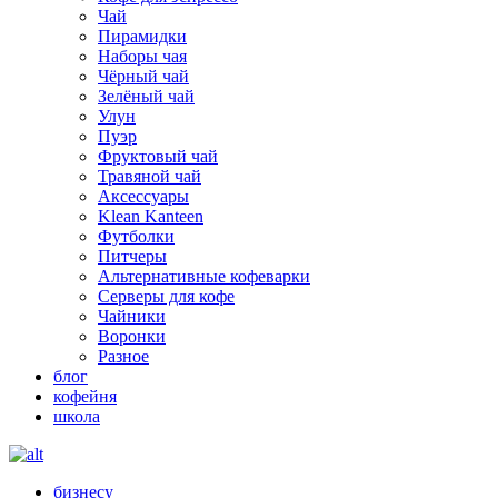
Чай
Пирамидки
Наборы чая
Чёрный чай
Зелёный чай
Улун
Пуэр
Фруктовый чай
Травяной чай
Аксессуары
Klean Kanteen
Футболки
Питчеры
Альтернативные кофеварки
Серверы для кофе
Чайники
Воронки
Разное
блог
кофейня
школа
бизнесу