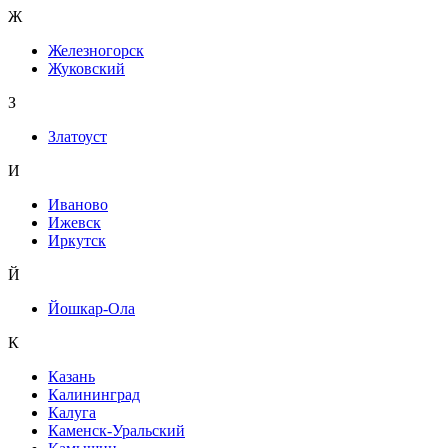
Ж
Железногорск
Жуковский
З
Златоуст
И
Иваново
Ижевск
Иркутск
Й
Йошкар-Ола
К
Казань
Калининград
Калуга
Каменск-Уральский