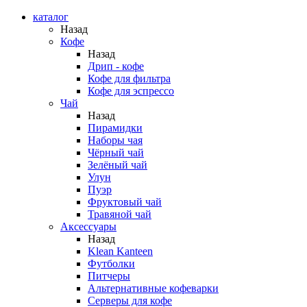
каталог
Назад
Кофе
Назад
Дрип - кофе
Кофе для фильтра
Кофе для эспрессо
Чай
Назад
Пирамидки
Наборы чая
Чёрный чай
Зелёный чай
Улун
Пуэр
Фруктовый чай
Травяной чай
Аксессуары
Назад
Klean Kanteen
Футболки
Питчеры
Альтернативные кофеварки
Серверы для кофе