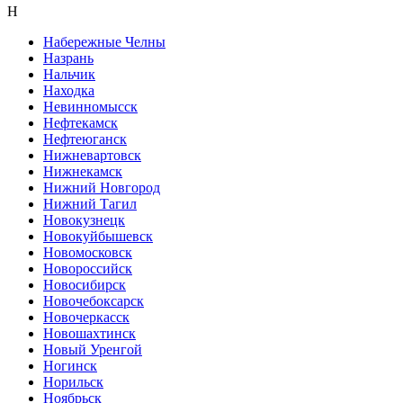
Н
Набережные Челны
Назрань
Нальчик
Находка
Невинномысск
Нефтекамск
Нефтеюганск
Нижневартовск
Нижнекамск
Нижний Новгород
Нижний Тагил
Новокузнецк
Новокуйбышевск
Новомосковск
Новороссийск
Новосибирск
Новочебоксарск
Новочеркасск
Новошахтинск
Новый Уренгой
Ногинск
Норильск
Ноябрьск