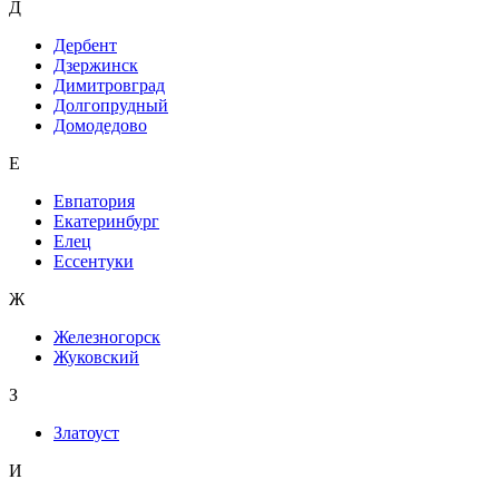
Д
Дербент
Дзержинск
Димитровград
Долгопрудный
Домодедово
Е
Евпатория
Екатеринбург
Елец
Ессентуки
Ж
Железногорск
Жуковский
З
Златоуст
И