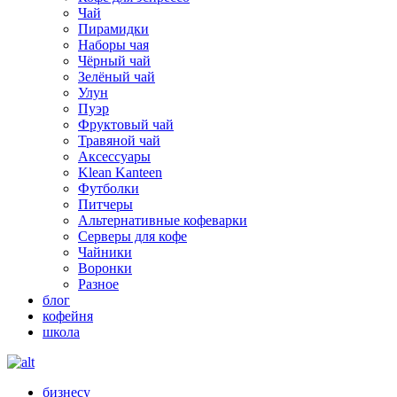
Чай
Пирамидки
Наборы чая
Чёрный чай
Зелёный чай
Улун
Пуэр
Фруктовый чай
Травяной чай
Аксессуары
Klean Kanteen
Футболки
Питчеры
Альтернативные кофеварки
Серверы для кофе
Чайники
Воронки
Разное
блог
кофейня
школа
бизнесу