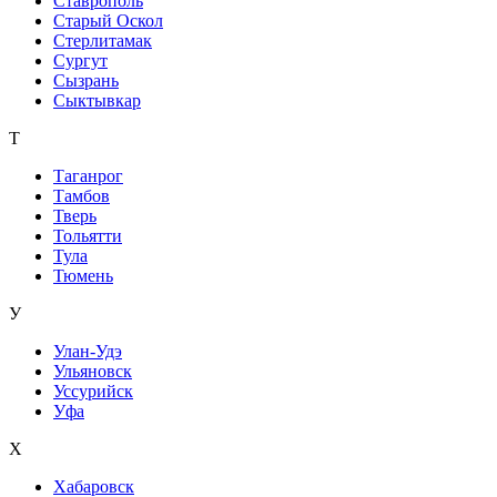
Ставрополь
Старый Оскол
Стерлитамак
Сургут
Сызрань
Сыктывкар
Т
Таганрог
Тамбов
Тверь
Тольятти
Тула
Тюмень
У
Улан-Удэ
Ульяновск
Уссурийск
Уфа
Х
Хабаровск