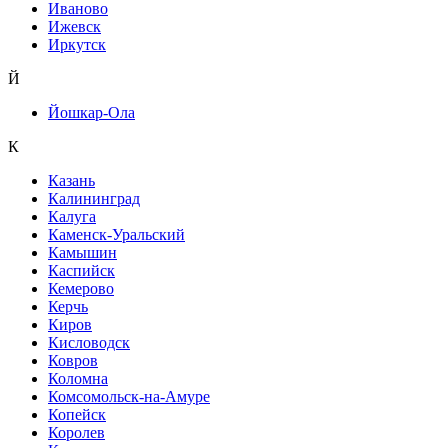
Иваново
Ижевск
Иркутск
Й
Йошкар-Ола
К
Казань
Калининград
Калуга
Каменск-Уральский
Камышин
Каспийск
Кемерово
Керчь
Киров
Кисловодск
Ковров
Коломна
Комсомольск-на-Амуре
Копейск
Королев