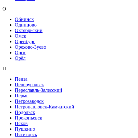
О
Обнинск
Одинцово
Октябрьский
Омск
Оренбург
Орехово-Зуево
Орск
Орёл
П
Пенза
Первоуральск
Переславль-Залесский
Пермь
Петрозаводск
Петропавловск-Камчатский
Подольск
Прокопьевск
Псков
Пушкино
Пятигорск