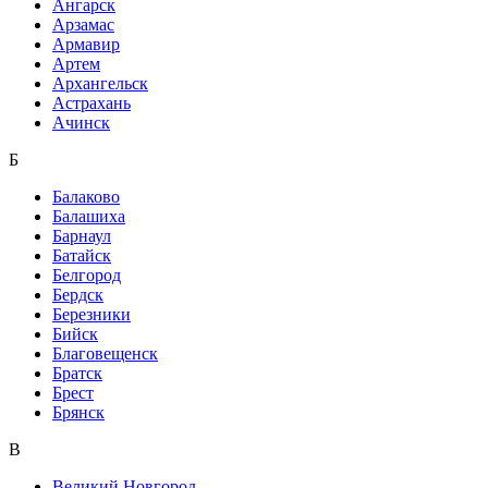
Ангарск
Арзамас
Армавир
Артем
Архангельск
Астрахань
Ачинск
Б
Балаково
Балашиха
Барнаул
Батайск
Белгород
Бердск
Березники
Бийск
Благовещенск
Братск
Брест
Брянск
В
Великий Новгород