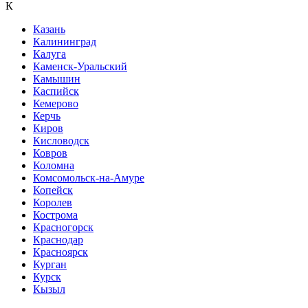
К
Казань
Калининград
Калуга
Каменск-Уральский
Камышин
Каспийск
Кемерово
Керчь
Киров
Кисловодск
Ковров
Коломна
Комсомольск-на-Амуре
Копейск
Королев
Кострома
Красногорск
Краснодар
Красноярск
Курган
Курск
Кызыл