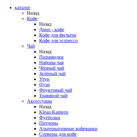
каталог
Назад
Кофе
Назад
Дрип - кофе
Кофе для фильтра
Кофе для эспрессо
Чай
Назад
Пирамидки
Наборы чая
Чёрный чай
Зелёный чай
Улун
Пуэр
Фруктовый чай
Травяной чай
Аксессуары
Назад
Klean Kanteen
Футболки
Питчеры
Альтернативные кофеварки
Серверы для кофе