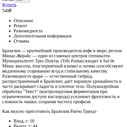
Купить
540
₽
Описание
Рецепт
Разновидность
Дополнительная информация
Отзывы
Бразилия — крупнейший производитель кофе в мире; регион
Минас-Жерайс — один из главных центров спешиалти.
Муниципалитет Трес-Понтас (Três Pontas) входит в Sul de
Minas: высоты, благоприятный климат и почвы способствуют
медленному созреванию ягод и стабильному качеству.
Разновидность арара — естественный гибрид,
распространённый в Бразилии; даёт хорошую урожайность и
часто раскрывает сладость и плотное тело. Полуанаэробная
обработка "Твист" (контролируемая ферментация при
ограниченном доступе кислорода) усиливает фруктовость и
сложность чашки, сохраняя чистоту профиля.
Как вкусно приготовить Бразилия Ранчо Грандэ
Вход, г: 18
Выход, г: 44