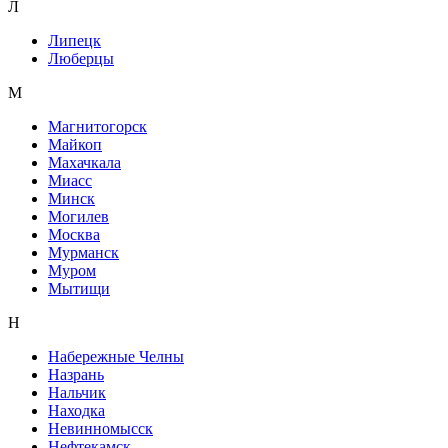
Л
Липецк
Люберцы
М
Магнитогорск
Майкоп
Махачкала
Миасс
Минск
Могилев
Москва
Мурманск
Муром
Мытищи
Н
Набережные Челны
Назрань
Нальчик
Находка
Невинномысск
Нефтекамск