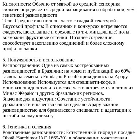
Кислотность: Обычно от мягкой до средней; сенсорика
сильнее определяется средой выращивания и обработкой, чем
генетикой разновидности.
Тело: Среднее или полное, часто с гладкой текстурой.
Вкусовой профиль: В описаниях и конкурсах встречаются
сладость, шоколадные и ореховые (в т.ч. миндальные) ноты;
возможны фруктовые оттенки. Позднее созревание
способствует накоплению соединений и более сложному
профилю чашки.
5. Популярность и использование
Распространение: Одна из самых востребованных
разновидностей в Бразилии; на момент публикаций до 60%
заявок на семена в Fundação Procafé приходилось на Арару.
Использование: Используется для спешиалти-кофе, в
моноразновидностях и в смесях; часто встречается в лотах из
Минас-Жерайс и других бразильских регионов.
Значение для индустрии: Сочетание устойчивости,
урожайности и качества чашки сделало Арару важной
разновидностью для бразильского спешиалти и адаптации к
нестабильному климату.
6. Генетика и селекция
Родственные разновидности: Естественный гибрид в посадке
Obatã (Sarchimor IAC 1669-20); в образовании участвовали