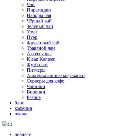
Чай
Пирамидки
Наборы чая
Чёрный чай
Зелёный чай
Улун
Пуэр
Фруктовый чай
Травяной чай
Аксессуары
Klean Kanteen
Футболки
Питчеры
Альтернативные кофеварки
Серверы для кофе
Чайники
Воронки
Разное
блог
кофейня
школа
бизнесу