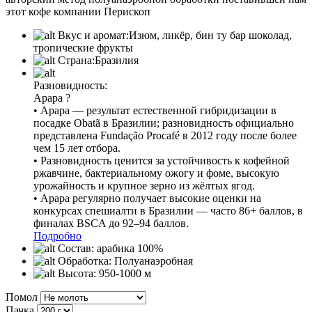
этот кофе компании Перископ
Вкус и аромат:
Изюм, ликёр, бин ту бар шоколад,
тропические фрукты
Страна:
Бразилия
Разновидность:
Арара
?
• Арара — результат естественной гибридизации в
посадке Obatã в Бразилии; разновидность официально
представлена Fundação Procafé в 2012 году после более
чем 15 лет отбора.
• Разновидность ценится за устойчивость к кофейной
ржавчине, бактериальному ожогу и фоме, высокую
урожайность и крупное зерно из жёлтых ягод.
• Арара регулярно получает высокие оценки на
конкурсах спешиалти в Бразилии — часто 86+ баллов, в
финалах BSCA до 92–94 баллов.
Подробно
Состав:
арабика 100%
Обработка:
Полуанаэробная
Высота:
950-1000 м
Помол
Пачка