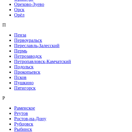
Орехово-Зуево
Орск
Орёл
П
Пенза
Первоуральск
Переславль-Залесский
Пермь
Петрозаводск
Петропавловск-Камчатский
Подольск
Прокопьевск
Псков
Пушкино
Пятигорск
Р
Раменское
Реутов
Ростов-на-Дону
Рубцовск
Рыбинск