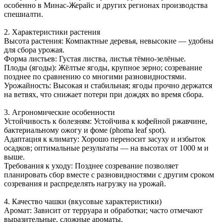
особенно в Минас-Жерайс и других регионах производства
спешиалти.
2. Характеристики растения
Высота растения: Компактные деревья, невысокие — удобны
для сбора урожая.
Форма листьев: Густая листва, листья тёмно-зелёные.
Плоды (ягоды): Жёлтые ягоды, крупное зерно; созревание
позднее по сравнению со многими разновидностями.
Урожайность: Высокая и стабильная; ягоды прочно держатся
на ветвях, что снижает потери при дождях во время сбора.
3. Агрономические особенности
Устойчивость к болезням: Устойчива к кофейной ржавчине,
бактериальному ожогу и фоме (phoma leaf spot).
Адаптация к климату: Хорошо переносит засуху и избыток
осадков; оптимальные результаты — на высотах от 1000 м и
выше.
Требования к уходу: Позднее созревание позволяет
планировать сбор вместе с разновидностями с другим сроком
созревания и распределять нагрузку на урожай.
4. Качество чашки (вкусовые характеристики)
Аромат: Зависит от терруара и обработки; часто отмечают
выразительные, сложные ароматы.