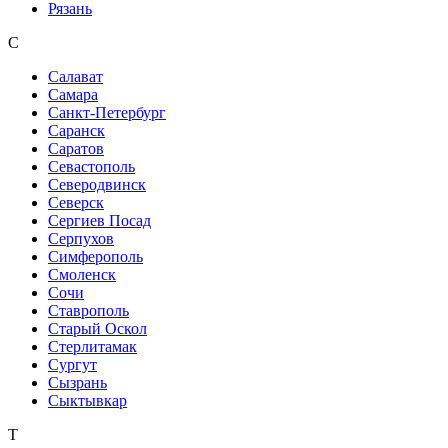
Рязань
С
Салават
Самара
Санкт-Петербург
Саранск
Саратов
Севастополь
Северодвинск
Северск
Сергиев Посад
Серпухов
Симферополь
Смоленск
Сочи
Ставрополь
Старый Оскол
Стерлитамак
Сургут
Сызрань
Сыктывкар
Т