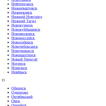
Нефтеюганск
Нижневартовск
Нижнекамск
Нижний Новгород
Нижний Тагил
Новокузнецк
Новокуйбышевск
Новомосковск
Новороссийск
Новосибирск
Новочебоксарск
Новочеркасск
Новошахтинск
Новый Уренгой
Ногинск
Норильск
Ноябрьск
О
Обнинск
Одинцово
Октябрьский
Омск
Оренбург