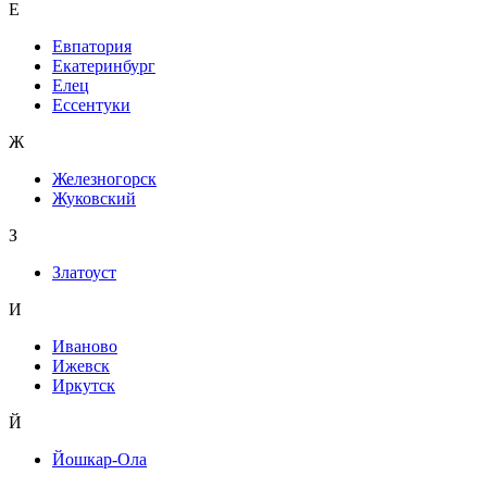
Е
Евпатория
Екатеринбург
Елец
Ессентуки
Ж
Железногорск
Жуковский
З
Златоуст
И
Иваново
Ижевск
Иркутск
Й
Йошкар-Ола