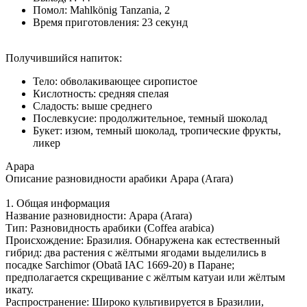
Помол: Mahlkönig Tanzania, 2
Время приготовления: 23 секунд
Получившийся напиток:
Тело: обволакивающее сиропистое
Кислотность: средняя спелая
Сладость: выше среднего
Послевкусие: продолжительное, темный шоколад
Букет: изюм, темный шоколад, тропические фрукты,
ликер
Арара
Описание разновидности арабики Арара (Arara)
1. Общая информация
Название разновидности: Арара (Arara)
Тип: Разновидность арабики (Coffea arabica)
Происхождение: Бразилия. Обнаружена как естественный
гибрид: два растения с жёлтыми ягодами выделились в
посадке Sarchimor (Obatã IAC 1669-20) в Паране;
предполагается скрещивание с жёлтым катуаи или жёлтым
икату.
Распространение: Широко культивируется в Бразилии,