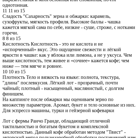
однотонная.
11
11 из 15
Сладость
"Сахарность" зерна и обжарки: карамель,
сухофрукты, мягкость профиля. Высокие баллы - чашка
кажется мягкой сама по себе, низкие - суше, строже, с нотками
горечи.
8
8 из 15
Кислотность
Кислотность - это не кислота и не
«испорченный» вкус. Это ощущение свежести и лёгкой
яркости в чашке: как у яблока или лимона, а не у уксуса. Чем
выше кислотность, тем живее и «сочнее» кажется кофе; чем
ниже — тем мягче и ровнее.
10
10 из 15
Плотность
Тело и вязкость на языке: полнота, текстура,
"длина" послевкусия. Лёгкий лот - прозрачный, почти
чайный; плотный - насыщенный, маслянистый, с долгим
финишем.
На каппинге после обжарки мы оцениваем зерно по
множеству параметров. Аромат, букет и тело основные из них.
Для эспрессо машины, турки и гейзерной кофеварки
Лот с фермы Ранчо Гранде, обладающий отличной
тактильностью и богатым букетом и комплексной
кислотностью. Данный кофе обработан методом "Твист" -
авторский метод полуанаэробной обработки поставившей нам