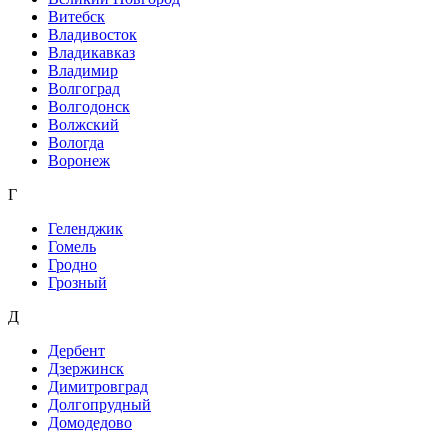
Витебск
Владивосток
Владикавказ
Владимир
Волгоград
Волгодонск
Волжский
Вологда
Воронеж
Г
Геленджик
Гомель
Гродно
Грозный
Д
Дербент
Дзержинск
Димитровград
Долгопрудный
Домодедово