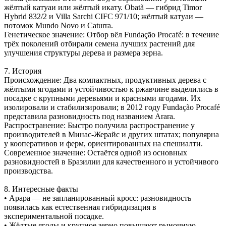
жёлтый катуаи или жёлтый икату. Obatã — гибрид Timor
Hybrid 832/2 и Villa Sarchi CIFC 971/10; жёлтый катуаи —
потомок Mundo Novo и Caturra.
Генетическое значение: Отбор вёл Fundação Procafé: в течение
трёх поколений отбирали семена лучших растений для
улучшения структуры дерева и размера зерна.
7. История
Происхождение: Два компактных, продуктивных дерева с
жёлтыми ягодами и устойчивостью к ржавчине выделились в
посадке с крупными деревьями и красными ягодами. Их
изолировали и стабилизировали; в 2012 году Fundação Procafé
представила разновидность под названием Arara.
Распространение: Быстро получила распространение у
производителей в Минас-Жерайс и других штатах; популярна
у кооперативов и ферм, ориентированных на спешиалти.
Современное значение: Остаётся одной из основных
разновидностей в Бразилии для качественного и устойчивого
производства.
8. Интересные факты
• Арара — не запланированный кросс: разновидность
появилась как естественная гибридизация в
экспериментальной посадке.
• Жёлтые ягоды и крупное зерно повышают рыночную