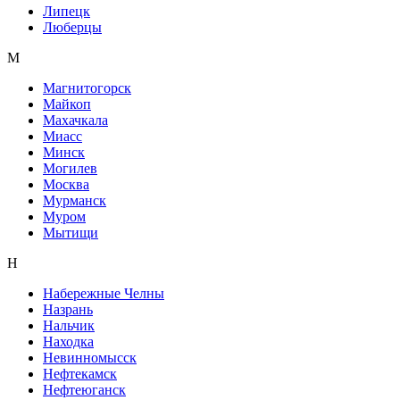
Липецк
Люберцы
М
Магнитогорск
Майкоп
Махачкала
Миасс
Минск
Могилев
Москва
Мурманск
Муром
Мытищи
Н
Набережные Челны
Назрань
Нальчик
Находка
Невинномысск
Нефтекамск
Нефтеюганск