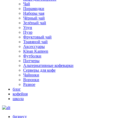
Чай
Пирамидки
Наборы чая
Чёрный чай
Зелёный чай
Улун
Пуэр
Фруктовый чай
Травяной чай
Аксессуары
Klean Kanteen
Футболки
Питчеры
Альтернативные кофеварки
Серверы для кофе
Чайники
Воронки
Разное
блог
кофейня
школа
бизнесу