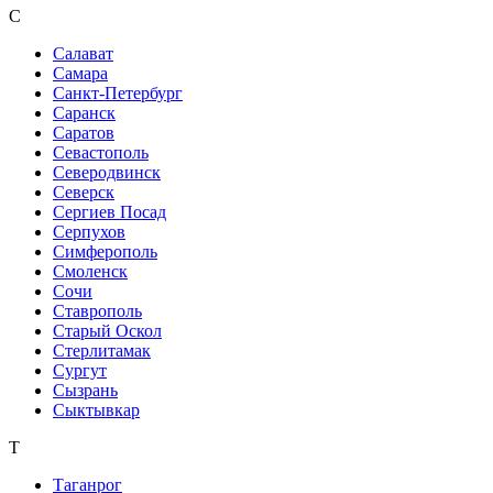
С
Салават
Самара
Санкт-Петербург
Саранск
Саратов
Севастополь
Северодвинск
Северск
Сергиев Посад
Серпухов
Симферополь
Смоленск
Сочи
Ставрополь
Старый Оскол
Стерлитамак
Сургут
Сызрань
Сыктывкар
Т
Таганрог