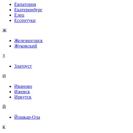
Евпатория
Екатеринбург
Елец
Ессентуки
Ж
Железногорск
Жуковский
З
Златоуст
И
Иваново
Ижевск
Иркутск
Й
Йошкар-Ола
К