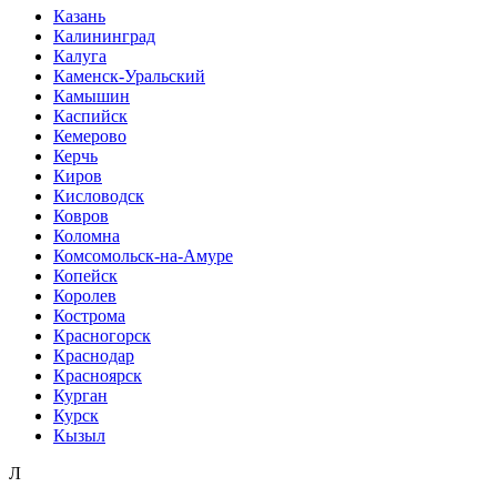
Казань
Калининград
Калуга
Каменск-Уральский
Камышин
Каспийск
Кемерово
Керчь
Киров
Кисловодск
Ковров
Коломна
Комсомольск-на-Амуре
Копейск
Королев
Кострома
Красногорск
Краснодар
Красноярск
Курган
Курск
Кызыл
Л