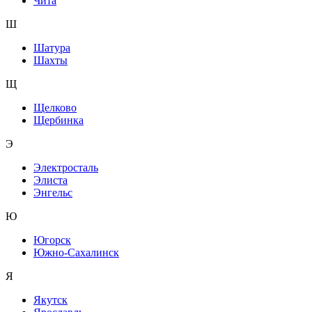
Чита
Ш
Шатура
Шахты
Щ
Щелково
Щербинка
Э
Электросталь
Элиста
Энгельс
Ю
Югорск
Южно-Сахалинск
Я
Якутск