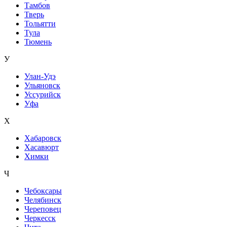
Тамбов
Тверь
Тольятти
Тула
Тюмень
У
Улан-Удэ
Ульяновск
Уссурийск
Уфа
Х
Хабаровск
Хасавюрт
Химки
Ч
Чебоксары
Челябинск
Череповец
Черкесск