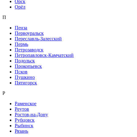
Орск
Орёл
П
Пенза
Первоуральск
Переславль-Залесский
Пермь
Петрозаводск
Петропавловск-Камчатский
Подольск
Прокопьевск
Псков
Пушкино
Пятигорск
Р
Раменское
Реутов
Ростов-на-Дону
Рубцовск
Рыбинск
Рязань