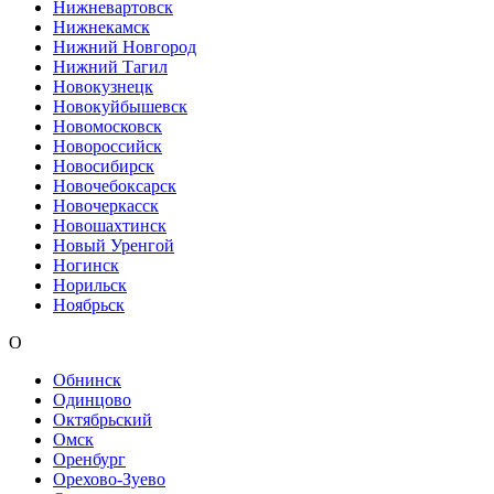
Нижневартовск
Нижнекамск
Нижний Новгород
Нижний Тагил
Новокузнецк
Новокуйбышевск
Новомосковск
Новороссийск
Новосибирск
Новочебоксарск
Новочеркасск
Новошахтинск
Новый Уренгой
Ногинск
Норильск
Ноябрьск
О
Обнинск
Одинцово
Октябрьский
Омск
Оренбург
Орехово-Зуево