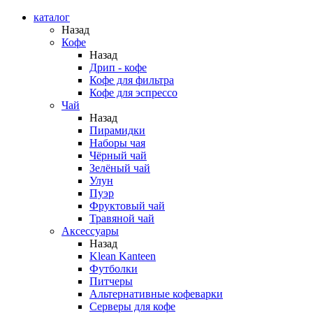
каталог
Назад
Кофе
Назад
Дрип - кофе
Кофе для фильтра
Кофе для эспрессо
Чай
Назад
Пирамидки
Наборы чая
Чёрный чай
Зелёный чай
Улун
Пуэр
Фруктовый чай
Травяной чай
Аксессуары
Назад
Klean Kanteen
Футболки
Питчеры
Альтернативные кофеварки
Серверы для кофе