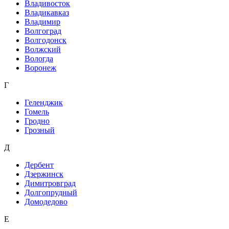
Владивосток
Владикавказ
Владимир
Волгоград
Волгодонск
Волжский
Вологда
Воронеж
Г
Геленджик
Гомель
Гродно
Грозный
Д
Дербент
Дзержинск
Димитровград
Долгопрудный
Домодедово
Е