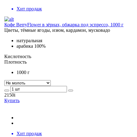
Хит продаж
Кофе BerryFlower в зёрнах, обжарка под эспрессо, 1000 г
Цветы, тёмные ягоды, изюм, кардамон, мусковадо
натуральная
арабика 100%
Кислотность
Плотность
1000 г
2150
i
Купить
Хит продаж