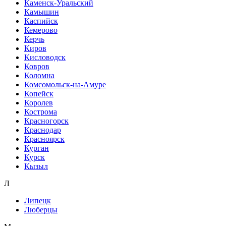
Каменск-Уральский
Камышин
Каспийск
Кемерово
Керчь
Киров
Кисловодск
Ковров
Коломна
Комсомольск-на-Амуре
Копейск
Королев
Кострома
Красногорск
Краснодар
Красноярск
Курган
Курск
Кызыл
Л
Липецк
Люберцы