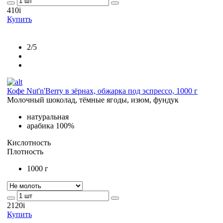
410
i
Купить
2/5
Кофе Nut'n'Berry в зёрнах, обжарка под эспрессо, 1000 г
Молочный шоколад, тёмные ягоды, изюм, фундук
натуральная
арабика 100%
Кислотность
Плотность
1000 г
2120
i
Купить