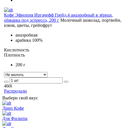
Кофе Эфиопия Иргачефф Грейд.4 анаэробный в зёрнах,
обжарка под эспрессо, 200 г
Молочный шоколад, портвейн,
изюм, цветы, грейпфрут
анаэробная
арабика 100%
Кислотность
Плотность
200 г
460
i
Распродали
Выбери свой вкус
Дрип Кофе
Для Фильтра