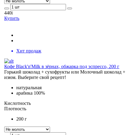
440
i
Купить
Хит продаж
Кофе Black'n'Milk в зёрнах, обжарка под эспрессо, 200 г
Горький шоколад + сухофрукты или Молочный шоколад +
изюм. Выберите свой рецепт!
натуральная
арабика 100%
Кислотность
Плотность
200 г