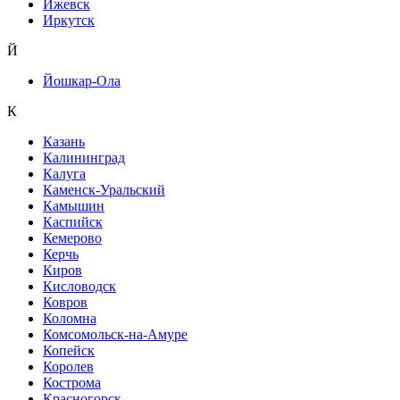
Ижевск
Иркутск
Й
Йошкар-Ола
К
Казань
Калининград
Калуга
Каменск-Уральский
Камышин
Каспийск
Кемерово
Керчь
Киров
Кисловодск
Ковров
Коломна
Комсомольск-на-Амуре
Копейск
Королев
Кострома
Красногорск