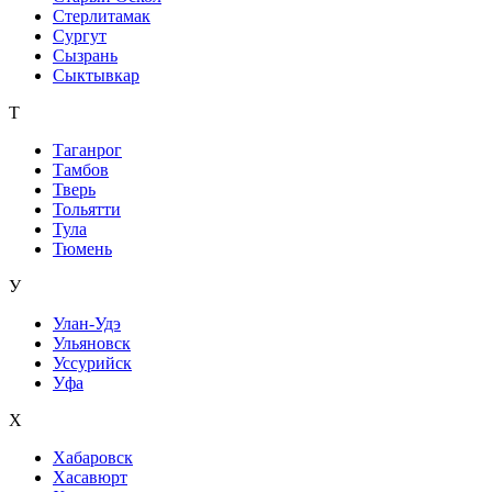
Стерлитамак
Сургут
Сызрань
Сыктывкар
Т
Таганрог
Тамбов
Тверь
Тольятти
Тула
Тюмень
У
Улан-Удэ
Ульяновск
Уссурийск
Уфа
Х
Хабаровск
Хасавюрт