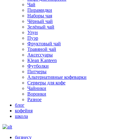
Чай
Пирамидки
Наборы чая
Чёрный чай
Зелёный чай
Улун
Пуэр
Фруктовый чай
Травяной чай
Аксессуары
Klean Kanteen
Футболки
Питчеры
Альтернативные кофеварки
Серверы для кофе
Чайники
Воронки
Разное
блог
кофейня
школа
бизнесу