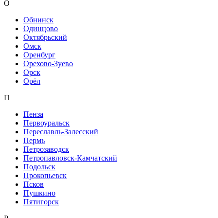
О
Обнинск
Одинцово
Октябрьский
Омск
Оренбург
Орехово-Зуево
Орск
Орёл
П
Пенза
Первоуральск
Переславль-Залесский
Пермь
Петрозаводск
Петропавловск-Камчатский
Подольск
Прокопьевск
Псков
Пушкино
Пятигорск