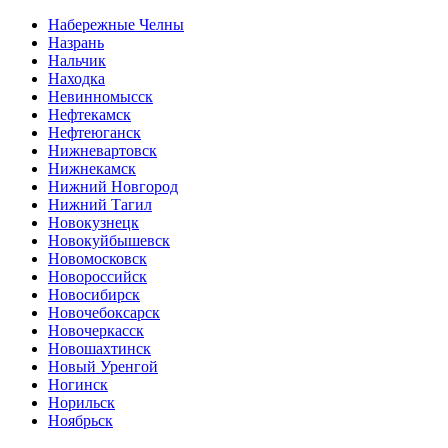
Набережные Челны
Назрань
Нальчик
Находка
Невинномысск
Нефтекамск
Нефтеюганск
Нижневартовск
Нижнекамск
Нижний Новгород
Нижний Тагил
Новокузнецк
Новокуйбышевск
Новомосковск
Новороссийск
Новосибирск
Новочебоксарск
Новочеркасск
Новошахтинск
Новый Уренгой
Ногинск
Норильск
Ноябрьск