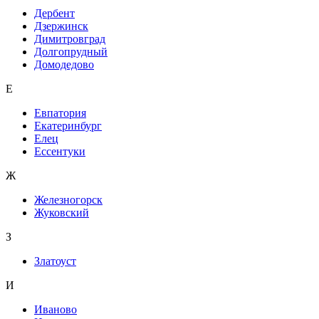
Дербент
Дзержинск
Димитровград
Долгопрудный
Домодедово
Е
Евпатория
Екатеринбург
Елец
Ессентуки
Ж
Железногорск
Жуковский
З
Златоуст
И
Иваново