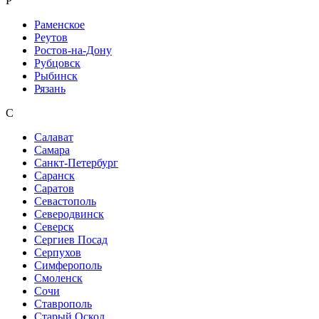
Р
Раменское
Реутов
Ростов-на-Дону
Рубцовск
Рыбинск
Рязань
С
Салават
Самара
Санкт-Петербург
Саранск
Саратов
Севастополь
Северодвинск
Северск
Сергиев Посад
Серпухов
Симферополь
Смоленск
Сочи
Ставрополь
Старый Оскол