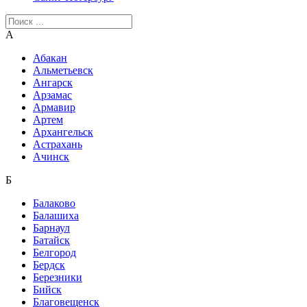
А
Абакан
Альметьевск
Ангарск
Арзамас
Армавир
Артем
Архангельск
Астрахань
Ачинск
Б
Балаково
Балашиха
Барнаул
Батайск
Белгород
Бердск
Березники
Бийск
Благовещенск