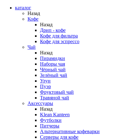
каталог
Назад
Кофе
Назад
Дрип - кофе
Кофе для фильтра
Кофе для эспрессо
Чай
Назад
Пирамидки
Наборы чая
Чёрный чай
Зелёный чай
Улун
Пуэр
Фруктовый чай
Травяной чай
Аксессуары
Назад
Klean Kanteen
Футболки
Питчеры
Альтернативные кофеварки
Серверы для кофе