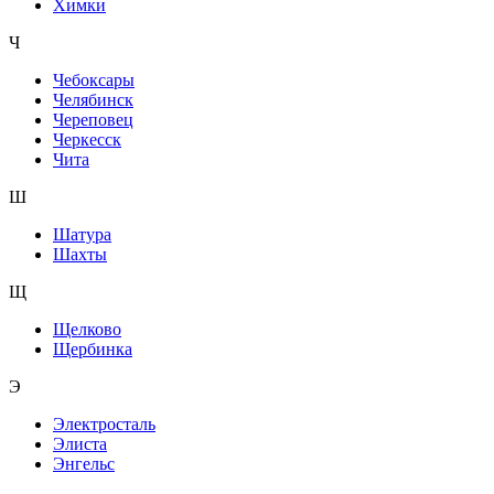
Химки
Ч
Чебоксары
Челябинск
Череповец
Черкесск
Чита
Ш
Шатура
Шахты
Щ
Щелково
Щербинка
Э
Электросталь
Элиста
Энгельс