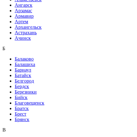
Ангарск
Арзамас
Армавир
Артем
Архангельск
Астрахань
Ачинск
Б
Балаково
Балашиха
Барнаул
Батайск
Белгород
Бердск
Березники
Бийск
Благовещенск
Братск
Брест
Брянск
В