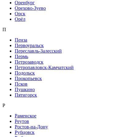
Оренбург
Орехово-Зуево
Орск
Орёл
П
Пенза
Первоуральск
Переславль-Залесский
Пермь
Петрозаводск
Петропавловск-Камчатский
Подольск
Прокопьевск
Псков
Пушкино
Пятигорск
Р
Раменское
Реутов
Ростов-на-Дону
Рубцовск