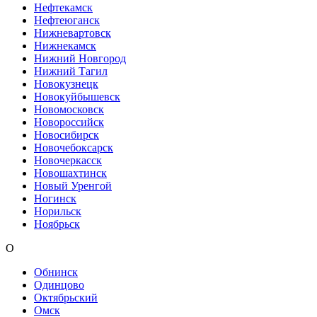
Нефтекамск
Нефтеюганск
Нижневартовск
Нижнекамск
Нижний Новгород
Нижний Тагил
Новокузнецк
Новокуйбышевск
Новомосковск
Новороссийск
Новосибирск
Новочебоксарск
Новочеркасск
Новошахтинск
Новый Уренгой
Ногинск
Норильск
Ноябрьск
О
Обнинск
Одинцово
Октябрьский
Омск