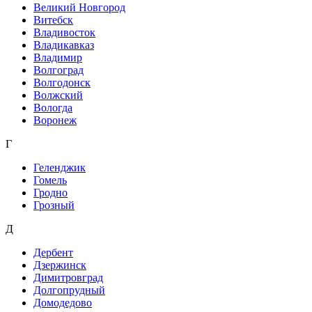
Великий Новгород
Витебск
Владивосток
Владикавказ
Владимир
Волгоград
Волгодонск
Волжский
Вологда
Воронеж
Г
Геленджик
Гомель
Гродно
Грозный
Д
Дербент
Дзержинск
Димитровград
Долгопрудный
Домодедово