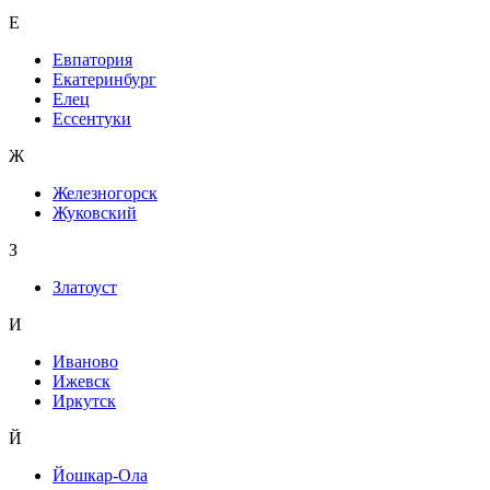
Е
Евпатория
Екатеринбург
Елец
Ессентуки
Ж
Железногорск
Жуковский
З
Златоуст
И
Иваново
Ижевск
Иркутск
Й
Йошкар-Ола