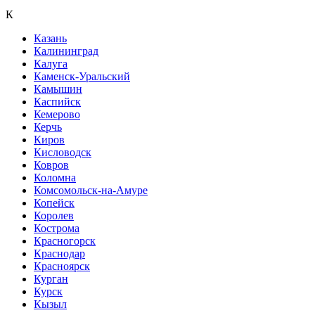
К
Казань
Калининград
Калуга
Каменск-Уральский
Камышин
Каспийск
Кемерово
Керчь
Киров
Кисловодск
Ковров
Коломна
Комсомольск-на-Амуре
Копейск
Королев
Кострома
Красногорск
Краснодар
Красноярск
Курган
Курск
Кызыл