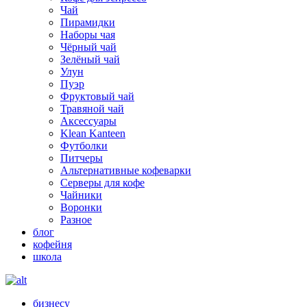
Чай
Пирамидки
Наборы чая
Чёрный чай
Зелёный чай
Улун
Пуэр
Фруктовый чай
Травяной чай
Аксессуары
Klean Kanteen
Футболки
Питчеры
Альтернативные кофеварки
Серверы для кофе
Чайники
Воронки
Разное
блог
кофейня
школа
бизнесу