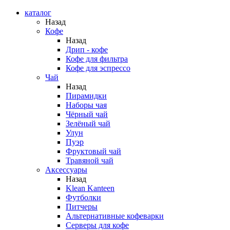
каталог
Назад
Кофе
Назад
Дрип - кофе
Кофе для фильтра
Кофе для эспрессо
Чай
Назад
Пирамидки
Наборы чая
Чёрный чай
Зелёный чай
Улун
Пуэр
Фруктовый чай
Травяной чай
Аксессуары
Назад
Klean Kanteen
Футболки
Питчеры
Альтернативные кофеварки
Серверы для кофе