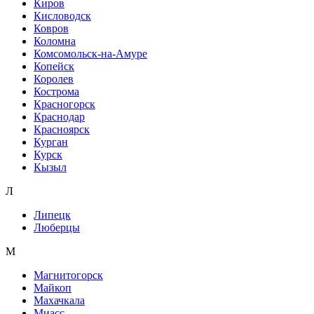
Киров
Кисловодск
Ковров
Коломна
Комсомольск-на-Амуре
Копейск
Королев
Кострома
Красногорск
Краснодар
Красноярск
Курган
Курск
Кызыл
Л
Липецк
Люберцы
М
Магнитогорск
Майкоп
Махачкала
Миасс