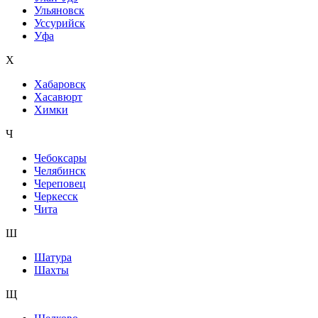
Ульяновск
Уссурийск
Уфа
Х
Хабаровск
Хасавюрт
Химки
Ч
Чебоксары
Челябинск
Череповец
Черкесск
Чита
Ш
Шатура
Шахты
Щ