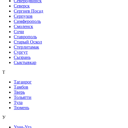
Северодвинск
Северск
Сергиев Посад
Серпухов
Симферополь
Смоленск
Сочи
Ставрополь
Старый Оскол
Стерлитамак
Сургут
Сызрань
Сыктывкар
Т
Таганрог
Тамбов
Тверь
Тольятти
Тула
Тюмень
У
Улан-Удэ