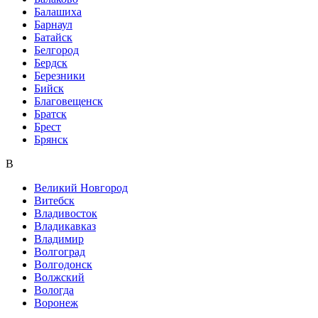
Балашиха
Барнаул
Батайск
Белгород
Бердск
Березники
Бийск
Благовещенск
Братск
Брест
Брянск
В
Великий Новгород
Витебск
Владивосток
Владикавказ
Владимир
Волгоград
Волгодонск
Волжский
Вологда
Воронеж