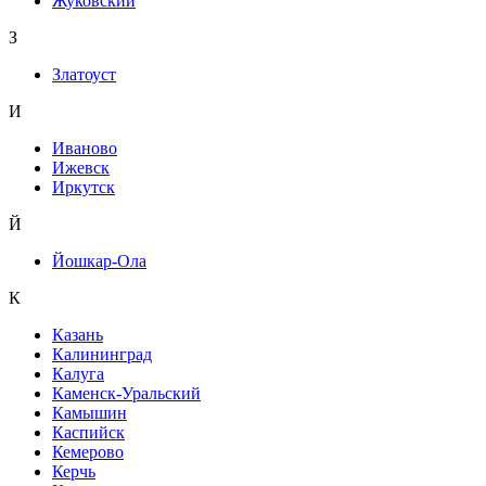
Жуковский
З
Златоуст
И
Иваново
Ижевск
Иркутск
Й
Йошкар-Ола
К
Казань
Калининград
Калуга
Каменск-Уральский
Камышин
Каспийск
Кемерово
Керчь