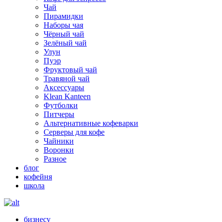
Чай
Пирамидки
Наборы чая
Чёрный чай
Зелёный чай
Улун
Пуэр
Фруктовый чай
Травяной чай
Аксессуары
Klean Kanteen
Футболки
Питчеры
Альтернативные кофеварки
Серверы для кофе
Чайники
Воронки
Разное
блог
кофейня
школа
бизнесу