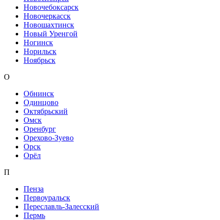
Новочебоксарск
Новочеркасск
Новошахтинск
Новый Уренгой
Ногинск
Норильск
Ноябрьск
О
Обнинск
Одинцово
Октябрьский
Омск
Оренбург
Орехово-Зуево
Орск
Орёл
П
Пенза
Первоуральск
Переславль-Залесский
Пермь