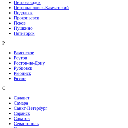
Петрозаводск
Петропавловск-Камчатский
Подольск
Прокопьевск
Псков
Пушкино
Пятигорск
Р
Раменское
Реутов
Ростов-на-Дону
Рубцовск
Рыбинск
Рязань
С
Салават
Самара
Санкт-Петербург
Саранск
Саратов
Севастополь