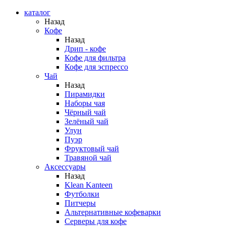
каталог
Назад
Кофе
Назад
Дрип - кофе
Кофе для фильтра
Кофе для эспрессо
Чай
Назад
Пирамидки
Наборы чая
Чёрный чай
Зелёный чай
Улун
Пуэр
Фруктовый чай
Травяной чай
Аксессуары
Назад
Klean Kanteen
Футболки
Питчеры
Альтернативные кофеварки
Серверы для кофе