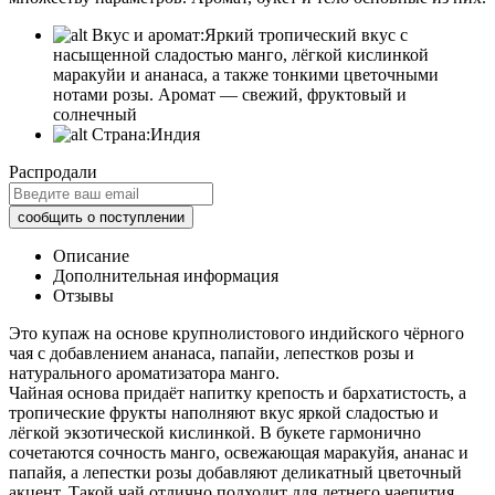
Вкус и аромат:
Яркий тропический вкус с
насыщенной сладостью манго, лёгкой кислинкой
маракуйи и ананаса, а также тонкими цветочными
нотами розы. Аромат — свежий, фруктовый и
солнечный
Страна:
Индия
Распродали
Описание
Дополнительная информация
Отзывы
Это купаж на основе крупнолистового индийского чёрного
чая с добавлением ананаса, папайи, лепестков розы и
натурального ароматизатора манго.
Чайная основа придаёт напитку крепость и бархатистость, а
тропические фрукты наполняют вкус яркой сладостью и
лёгкой экзотической кислинкой. В букете гармонично
сочетаются сочность манго, освежающая маракуйя, ананас и
папайя, а лепестки розы добавляют деликатный цветочный
акцент. Такой чай отлично подходит для летнего чаепития,