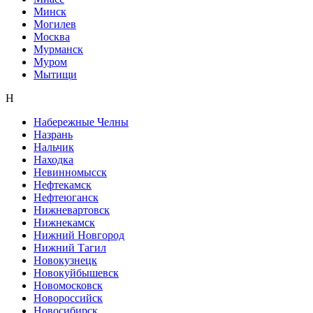
Минск
Могилев
Москва
Мурманск
Муром
Мытищи
Н
Набережные Челны
Назрань
Нальчик
Находка
Невинномысск
Нефтекамск
Нефтеюганск
Нижневартовск
Нижнекамск
Нижний Новгород
Нижний Тагил
Новокузнецк
Новокуйбышевск
Новомосковск
Новороссийск
Новосибирск