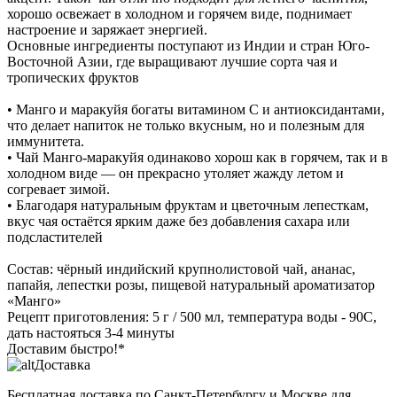
хорошо освежает в холодном и горячем виде, поднимает
настроение и заряжает энергией.
Основные ингредиенты поступают из Индии и стран Юго-
Восточной Азии, где выращивают лучшие сорта чая и
тропических фруктов
• Манго и маракуйя богаты витамином C и антиоксидантами,
что делает напиток не только вкусным, но и полезным для
иммунитета.
• Чай Манго-маракуйя одинаково хорош как в горячем, так и в
холодном виде — он прекрасно утоляет жажду летом и
согревает зимой.
• Благодаря натуральным фруктам и цветочным лепесткам,
вкус чая остаётся ярким даже без добавления сахара или
подсластителей
Состав: чёрный индийский крупнолистовой чай, ананас,
папайя, лепестки розы, пищевой натуральный ароматизатор
«Манго»
Рецепт приготовления: 5 г / 500 мл, температура воды - 90С,
дать настояться 3-4 минуты
Доставим быстро!*
Доставка
Бесплатная доставка
по Санкт-Петербургу и Москве для