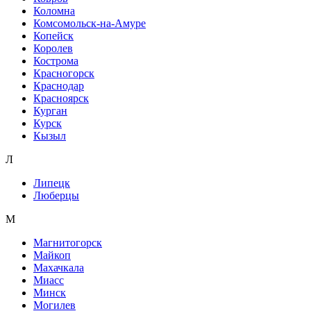
Коломна
Комсомольск-на-Амуре
Копейск
Королев
Кострома
Красногорск
Краснодар
Красноярск
Курган
Курск
Кызыл
Л
Липецк
Люберцы
М
Магнитогорск
Майкоп
Махачкала
Миасс
Минск
Могилев