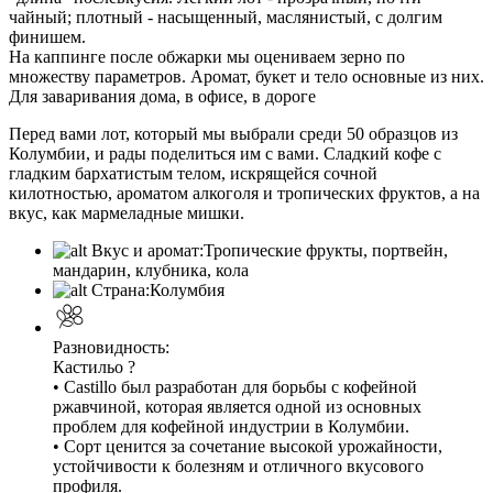
чайный; плотный - насыщенный, маслянистый, с долгим
финишем.
На каппинге после обжарки мы оцениваем зерно по
множеству параметров. Аромат, букет и тело основные из них.
Для заваривания дома, в офисе, в дороге
Перед вами лот, который мы выбрали среди 50 образцов из
Колумбии, и рады поделиться им с вами. Сладкий кофе с
гладким бархатистым телом, искрящейся сочной
килотностью, ароматом алкоголя и тропических фруктов, а на
вкус, как мармеладные мишки.
Вкус и аромат:
Тропические фрукты, портвейн,
мандарин, клубника, кола
Страна:
Колумбия
Разновидность:
Кастильо
?
• Castillo был разработан для борьбы с кофейной
ржавчиной, которая является одной из основных
проблем для кофейной индустрии в Колумбии.
• Сорт ценится за сочетание высокой урожайности,
устойчивости к болезням и отличного вкусового
профиля.