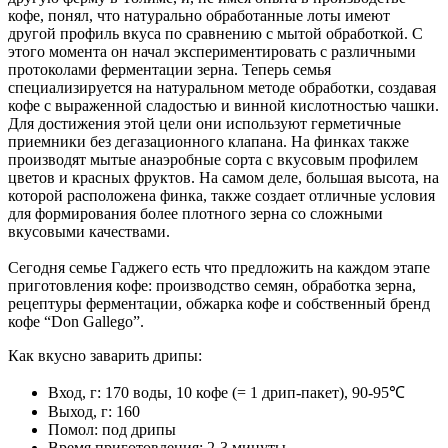
кофе, понял, что натурально обработанные лоты имеют
другой профиль вкуса по сравнению с мытой обработкой. С
этого момента он начал экспериментировать с различными
протоколами ферментации зерна. Теперь семья
специализируется на натуральном методе обработки, создавая
кофе с выраженной сладостью и винной кислотностью чашки.
Для достижения этой цели они используют герметичные
приемники без дегазационного клапана. На финках также
производят мытые анаэробные сорта с вкусовым профилем
цветов и красных фруктов. На самом деле, большая высота, на
которой расположена финка, также создает отличные условия
для формирования более плотного зерна со сложными
вкусовыми качествами.
Сегодня семье Гаджего есть что предложить на каждом этапе
приготовления кофе: производство семян, обработка зерна,
рецептуры ферментации, обжарка кофе и собственный бренд
кофе “Don Gallego”.
Как вкусно заварить дрипы:
Вход, г: 170 воды, 10 кофе (= 1 дрип-пакет), 90-95℃
Выход, г: 160
Помол: под дрипы
Время приготовления: 2-3 минуты