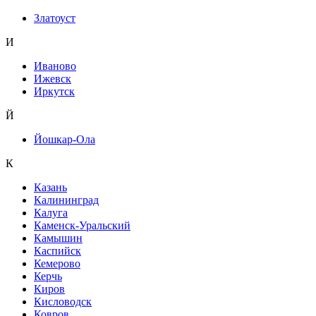
Златоуст
И
Иваново
Ижевск
Иркутск
Й
Йошкар-Ола
К
Казань
Калининград
Калуга
Каменск-Уральский
Камышин
Каспийск
Кемерово
Керчь
Киров
Кисловодск
Ковров