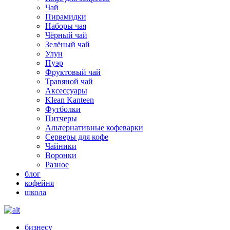
Чай
Пирамидки
Наборы чая
Чёрный чай
Зелёный чай
Улун
Пуэр
Фруктовый чай
Травяной чай
Аксессуары
Klean Kanteen
Футболки
Питчеры
Альтернативные кофеварки
Серверы для кофе
Чайники
Воронки
Разное
блог
кофейня
школа
бизнесу