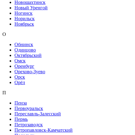
Новошахтинск
Новый Уренгой
Ногинск
Норильск
Ноябрьск
О
Обнинск
Одинцово
Октябрьский
Омск
Оренбург
Орехово-Зуево
Орск
Орёл
П
Пенза
Первоуральск
Переславль-Залесский
Пермь
Петрозаводск
Петропавловск-Камчатский