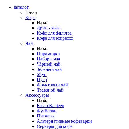
каталог
Назад
Кофе
Назад
Дрип - кофе
Кофе для фильтра
Кофе для эспрессо
Чай
Назад
Пирамидки
Наборы чая
Чёрный чай
Зелёный чай
Улун
Пуэр
Фруктовый чай
Травяной чай
Аксессуары
Назад
Klean Kanteen
Футболки
Питчеры
Альтернативные кофеварки
Серверы для кофе