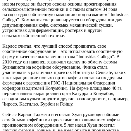
новом городе он быстро освоил основы проектирования
сельскохозяйственной техники и с таким опытом 34 года
назад создал собственную компанию под названием “Industrias
Gallego”. Компания специализируется на оборудовании для
депульпирования кофе, системах механической сушки,
устройствах для ферментации, ростерах и другой
сельскохозяйственной технике.
Карлос считал, что лучший способ продвигать свое
собственное оборудование – это использовать собственную
ферму в качестве выставочного зала “Industrias Gallego”. В
2010 году он наконец заключил сделку по обмену фермы
Буэнависта на кофейное оборудование. Финка стала
участвовать в различных проектах Института Cenicafe, таких
как выращивание новых сортов кофе и поставка их другим
фермерам с разрешения FNC (Национальная Федерация
кофепроизводителей Колумбии). На ферме площадью 40 га
первоначально выращивали сорта Катурра и Колумбия,
сегодня там культивируют и другие разновидности, например,
Чиросо, Кастильо, Бурбон и Гейшу.
Сейчас Карлос Гаджего и его сын Хуан руководят обоими
семейными кофейными проектами: выращиванием кофе и
производством оборудования. 5 лет назад Хуан посетил
другую ферму в Толиме, и, не имея опыта в производстве