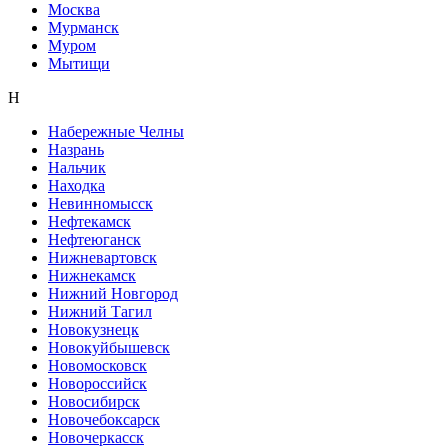
Москва
Мурманск
Муром
Мытищи
Н
Набережные Челны
Назрань
Нальчик
Находка
Невинномысск
Нефтекамск
Нефтеюганск
Нижневартовск
Нижнекамск
Нижний Новгород
Нижний Тагил
Новокузнецк
Новокуйбышевск
Новомосковск
Новороссийск
Новосибирск
Новочебоксарск
Новочеркасск