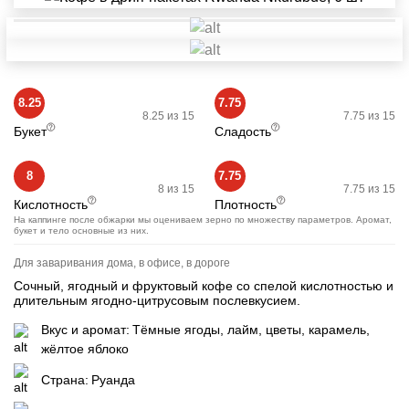
8.25
7.75
8.25 из 15
7.75 из 15
Букет
Сладость
8
7.75
8 из 15
7.75 из 15
Кислотность
Плотность
На каппинге после обжарки мы оцениваем зерно по множеству параметров. Аромат,
букет и тело основные из них.
Для заваривания дома, в офисе, в дороге
Сочный, ягодный и фруктовый кофе со спелой кислотностью и
длительным ягодно-цитрусовым послевкусием.
Вкус и аромат:
Тёмные ягоды, лайм, цветы, карамель,
жёлтое яблоко
Страна:
Руанда