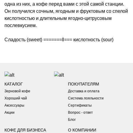
одна из них, а кофе перед вами с этой самой станции.
Он получился сочным, ягодным и фруктовым со спелой
кислотностью и длительным ягодно-цитрусовым
послевкусием.
Сладость (sweet) =======‖=== кислотность (sour)
Доставка
Бесплатная доставка
по Санкт-Петербургу и Москве для
заказов от 2500 руб.
Доставка в другие города и регионы России
- Точная
КАТАЛОГ
ПОКУПАТЕЛЯМ
стоимость курьерской доставки, доставки в постаматы и
Зерновой кофе
Доставка и оплата
пункты выдачи рассчитывается в корзине автоматически
Хороший чай
Система лояльности
*Оформили заказ в выходные?
- ожидайте подтверждение не
раньше понедельника.
Аксессуары
Сертификаты
Акции
Вопрос - ответ
Самовывоз
Блог
Вы можете забрать заказ из наших кофеен:
КОФЕ ДЛЯ БИЗНЕСА
О КОМПАНИИ