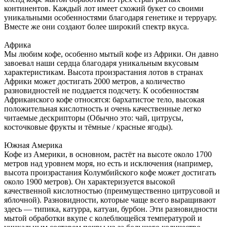
континентов. Каждый лот имеет схожий букет со своими
уникальными особенностями благодаря генетике и терруару.
Вместе же они создают более широкий спектр вкуса.
Африка
Мы любим кофе, особенно мытый кофе из Африки. Он давно
завоевал наши сердца благодаря уникальным вкусовым
характеристикам. Высота произрастания лотов в странах
Африки может достигать 2000 метров, а количество
разновидностей не поддается подсчету. К особенностям
Африканского кофе относятся: бархатистое тело, высокая
положительная кислотность и очень качественные легко
читаемые дескрипторы (Обычно это: чай, цитрусы,
косточковые фрукты и тёмные / красные ягоды).
Южная Америка
Кофе из Америки, в основном, растёт на высоте около 1700
метров над уровнем моря, но есть и исключения (например,
высота произрастания Колумбийского кофе может достигать
около 1900 метров). Он характеризуется высокой
качественной кислотностью (преимущественно цитрусовой и
яблочной). Разновидности, которые чаще всего выращивают
здесь — типика, катурра, катуаи, бурбон. Эти разновидности
мытой обработки вкупе с колеблющейся температурой и