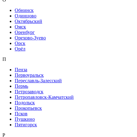
Обнинск
Одинцово
Октябрьский
Омск
Оренбург
Орехово-Зуево
Орск
Орёл
П
Пенза
Первоуральск
Переславль-Залесский
Пермь
Петрозаводск
Петропавловск-Камчатский
Подольск
Прокопьевск
Псков
Пушкино
Пятигорск
Р