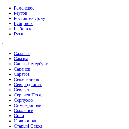
Раменское
Реутов
Ростов-на-Дону
Рубцовск
Рыбинск
Рязань
С
Салават
Самара
Санкт-Петербург
Саранск
Саратов
Севастополь
Северодвинск
Северск
Сергиев Посад
Серпухов
Симферополь
Смоленск
Сочи
Ставрополь
Старый Оскол