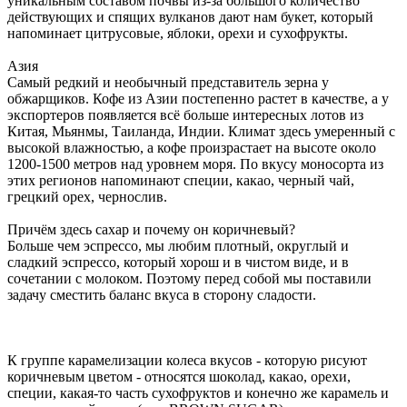
уникальным составом почвы из-за большого количество
действующих и спящих вулканов дают нам букет, который
напоминает цитрусовые, яблоки, орехи и сухофрукты.
Азия
Самый редкий и необычный представитель зерна у
обжарщиков. Кофе из Азии постепенно растет в качестве, а у
экспортеров появляется всё больше интересных лотов из
Китая, Мьянмы, Таиланда, Индии. Климат здесь умеренный с
высокой влажностью, а кофе произрастает на высоте около
1200-1500 метров над уровнем моря. По вкусу моносорта из
этих регионов напоминают специи, какао, черный чай,
грецкий орех, чернослив.
Причём здесь сахар и почему он коричневый?
Больше чем эспрессо, мы любим плотный, округлый и
сладкий эспрессо, который хорош и в чистом виде, и в
сочетании с молоком. Поэтому перед собой мы поставили
задачу сместить баланс вкуса в сторону сладости.
К группе карамелизации колеса вкусов - которую рисуют
коричневым цветом - относятся шоколад, какао, орехи,
специи, какая-то часть сухофруктов и конечно же карамель и