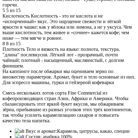
горечи.
5
5 из 15
Кислотность
Кислотность - это не кислота и не
«испорченный» вкус. Это ощущение свежести и лёгкой
яркости в чашке: как у яблока или лимона, а не у уксуса. Чем
выше кислотность, тем живее и «сочнее» кажется кофе; чем
ниже — тем мягче и ровнее.
8
8 из 15
Плотность
Тело и вязкость на языке: полнота, текстура,
"длина" послевкусия. Лёгкий лот - прозрачный, почти
чайный; плотный - насыщенный, маслянистый, с долгим
финишем.
На каппинге после обжарки мы оцениваем зерно по
множеству параметров. Аромат, букет и тело основные из них.
Для эспрессо машины, турки и гейзерной кофеварки
Смесь нескольких лотов сорта Fine Commercial из
кофепроизводящих стран Азии, Африки и Америки. Чтобы
сбалансировать этот яркий букет вкусов, мы обжариваем
зёрна, прибывшие из разных уголков этих трёх континентов,
так чтобы усилить карамелизацию сахаров и повысить
качество тела напитка.
Вкус и аромат:
Карамель, цитрусы, какао, специи
Состав:
арабика 100%