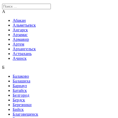
А
Абакан
Альметьевск
Ангарск
Арзамас
Армавир
Артем
Архангельск
Астрахань
Ачинск
Б
Балаково
Балашиха
Барнаул
Батайск
Белгород
Бердск
Березники
Бийск
Благовещенск