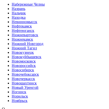
Набережные Челны
Назрань
Нальчик
Находка
Невинномысск
Нефтекамск
Нефтеюганск
Нижневартовск
Нижнекамск
Нижний Новгород
Нижний Тагил
Новокузнецк
Новокуйбышевск
Новомосковск
Новороссийск
Новосибирск
Новочебоксарск
Новочеркасск
Новошахтинск
Новый Уренгой
Ногинск
Норильск
Ноябрьск
О