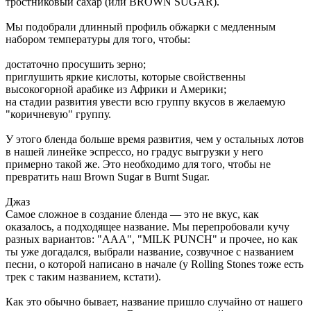
тростниковый сахар (или BROWN SUGAR).
Мы подобрали длинный профиль обжарки с медленным
набором температуры для того, чтобы:
достаточно просушить зерно;
приглушить яркие кислоты, которые свойственны
высокогорной арабике из Африки и Америки;
на стадии развития увести всю группу вкусов в желаемую
"коричневую" группу.
У этого бленда больше время развития, чем у остальных лотов
в нашей линейке эспрессо, но градус выгрузки у него
примерно такой же. Это необходимо для того, чтобы не
превратить наш Brown Sugar в Burnt Sugar.
Джаз
Самое сложное в создание бленда — это не вкус, как
оказалось, а подходящее название. Мы перепробовали кучу
разных вариантов: "AAA", "MILK PUNCH" и прочее, но как
ты уже догадался, выбрали название, созвучное с названием
песни, о которой написано в начале (у Rolling Stones тоже есть
трек с таким названием, кстати).
Как это обычно бывает, название пришло случайно от нашего