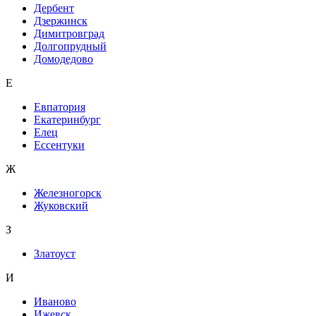
Дербент
Дзержинск
Димитровград
Долгопрудный
Домодедово
Е
Евпатория
Екатеринбург
Елец
Ессентуки
Ж
Железногорск
Жуковский
З
Златоуст
И
Иваново
Ижевск