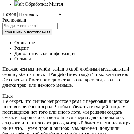
Обработка:
Мытая
Помол
Распродали
Описание
Рецепт
Дополнительная информация
Отзывы
Прежде чем мы начнём, зайди в свой любимый музыкальный
сервис, вбей в поиск "D'angelo Brown sugar" и включи песню.
Эта статья займет примерно столько же времени, сколько
длится трек, или немного меньше.
Идея
Не секрет, что сейчас непростое время с перебоями в цепочке
поставок зелёного зерна. Чтобы избежать ситуаций, когда у
поставщиков нет того или иного лота, мы решили создать
смесь из хорошего базового fine cup зерна для стабильного,
сладкого и плотного эспрессо, который будет с нами несмотря
ни на что. Путем проб и ошибок, мы, наконец, получили
бленд кофе мытой обработки из трёх стран разных