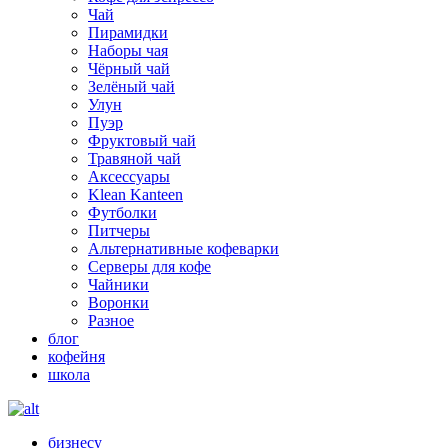
Чай
Пирамидки
Наборы чая
Чёрный чай
Зелёный чай
Улун
Пуэр
Фруктовый чай
Травяной чай
Аксессуары
Klean Kanteen
Футболки
Питчеры
Альтернативные кофеварки
Серверы для кофе
Чайники
Воронки
Разное
блог
кофейня
школа
бизнесу