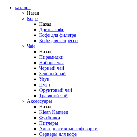
каталог
Назад
Кофе
Назад
Дрип - кофе
Кофе для фильтра
Кофе для эспрессо
Чай
Назад
Пирамидки
Наборы чая
Чёрный чай
Зелёный чай
Улун
Пуэр
Фруктовый чай
Травяной чай
Аксессуары
Назад
Klean Kanteen
Футболки
Питчеры
Альтернативные кофеварки
Серверы для кофе