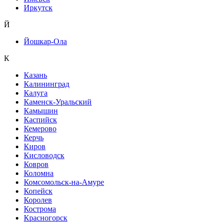
Иркутск
Й
Йошкар-Ола
К
Казань
Калининград
Калуга
Каменск-Уральский
Камышин
Каспийск
Кемерово
Керчь
Киров
Кисловодск
Ковров
Коломна
Комсомольск-на-Амуре
Копейск
Королев
Кострома
Красногорск