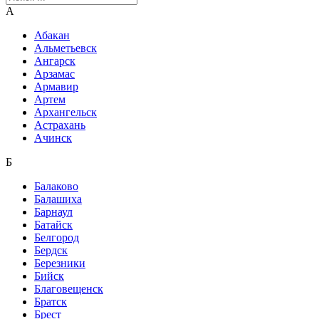
А
Абакан
Альметьевск
Ангарск
Арзамас
Армавир
Артем
Архангельск
Астрахань
Ачинск
Б
Балаково
Балашиха
Барнаул
Батайск
Белгород
Бердск
Березники
Бийск
Благовещенск
Братск
Брест