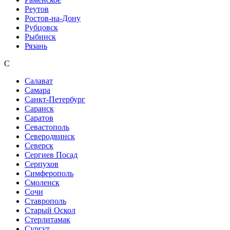
Реутов
Ростов-на-Дону
Рубцовск
Рыбинск
Рязань
С
Салават
Самара
Санкт-Петербург
Саранск
Саратов
Севастополь
Северодвинск
Северск
Сергиев Посад
Серпухов
Симферополь
Смоленск
Сочи
Ставрополь
Старый Оскол
Стерлитамак
Сургут