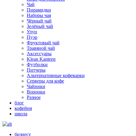
Чай
Пирамидки
Наборы чая
Чёрный чай
Зелёный чай
Улун
Пуэр
Фруктовый чай
Травяной чай
Аксессуары
Klean Kanteen
Футболки
Питчеры
Альтернативные кофеварки
Серверы для кофе
Чайники
Воронки
Разное
блог
кофейня
школа
бизнесу