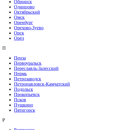
Обнинск
Одинцово
Октябрьский
Омск
Оренбург
Орехово-Зуево
Орск
Орёл
П
Пенза
Первоуральск
Переславль-Залесский
Пермь
Петрозаводск
Петропавловск-Камчатский
Подольск
Прокопьевск
Псков
Пушкино
Пятигорск
Р
Раменское