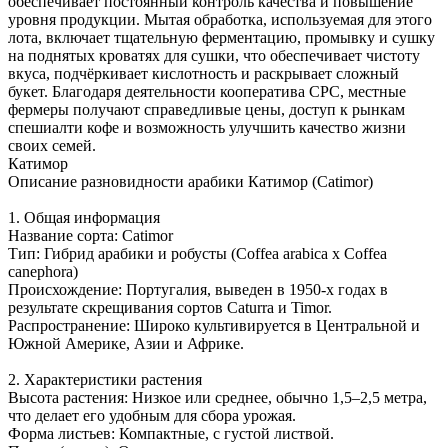
обеспечивает постоянный контроль качества и повышение
уровня продукции. Мытая обработка, используемая для этого
лота, включает тщательную ферментацию, промывку и сушку
на поднятых кроватях для сушки, что обеспечивает чистоту
вкуса, подчёркивает кислотность и раскрывает сложный
букет. Благодаря деятельности кооператива CPC, местные
фермеры получают справедливые цены, доступ к рынкам
спешиалти кофе и возможность улучшить качество жизни
своих семей.
Катимор
Описание разновидности арабики Катимор (Catimor)
1. Общая информация
Название сорта: Catimor
Тип: Гибрид арабики и робусты (Coffea arabica x Coffea
canephora)
Происхождение: Португалия, выведен в 1950-х годах в
результате скрещивания сортов Caturra и Timor.
Распространение: Широко культивируется в Центральной и
Южной Америке, Азии и Африке.
2. Характеристики растения
Высота растения: Низкое или среднее, обычно 1,5–2,5 метра,
что делает его удобным для сбора урожая.
Форма листьев: Компактные, с густой листвой.