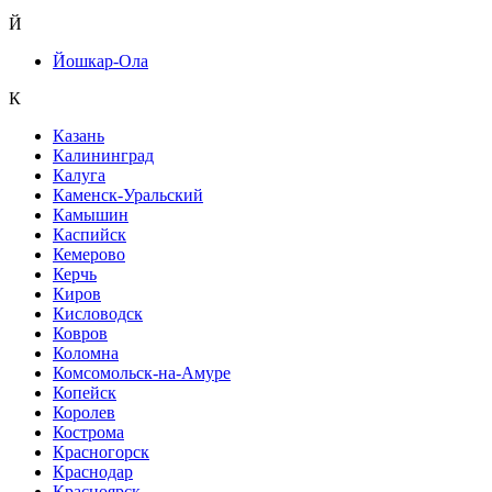
Й
Йошкар-Ола
К
Казань
Калининград
Калуга
Каменск-Уральский
Камышин
Каспийск
Кемерово
Керчь
Киров
Кисловодск
Ковров
Коломна
Комсомольск-на-Амуре
Копейск
Королев
Кострома
Красногорск
Краснодар
Красноярск