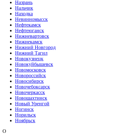
Назрань
Нальчик
Находка
Невинномысск
Нефтекамск
Нефтеюганск
Нижневартовск
Нижнекамск
Нижний Новгород
Нижний Тагил
Новокузнецк
Новокуйбышевск
Новомосковск
Новороссийск
Новосибирск
Новочебоксарск
Новочеркасск
Новошахтинск
Новый Уренгой
Ногинск
Норильск
Ноябрьск
О