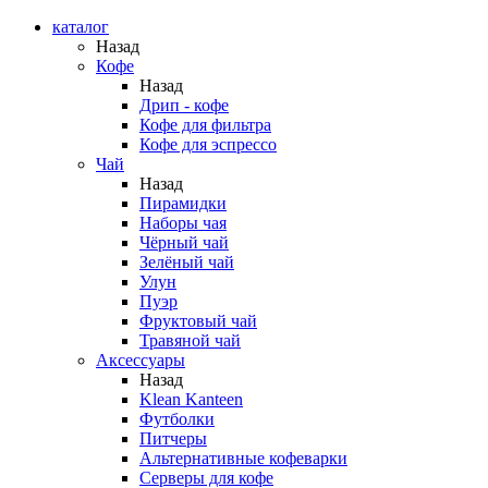
каталог
Назад
Кофе
Назад
Дрип - кофе
Кофе для фильтра
Кофе для эспрессо
Чай
Назад
Пирамидки
Наборы чая
Чёрный чай
Зелёный чай
Улун
Пуэр
Фруктовый чай
Травяной чай
Аксессуары
Назад
Klean Kanteen
Футболки
Питчеры
Альтернативные кофеварки
Серверы для кофе