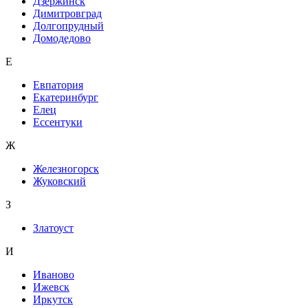
Дзержинск
Димитровград
Долгопрудный
Домодедово
Е
Евпатория
Екатеринбург
Елец
Ессентуки
Ж
Железногорск
Жуковский
З
Златоуст
И
Иваново
Ижевск
Иркутск