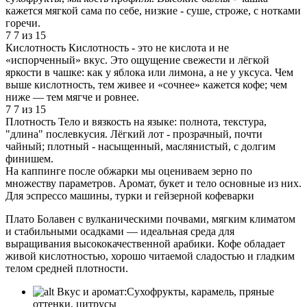
кажется мягкой сама по себе, низкие - суше, строже, с нотками
горечи.
7
7 из 15
Кислотность
Кислотность - это не кислота и не
«испорченный» вкус. Это ощущение свежести и лёгкой
яркости в чашке: как у яблока или лимона, а не у уксуса. Чем
выше кислотность, тем живее и «сочнее» кажется кофе; чем
ниже — тем мягче и ровнее.
7
7 из 15
Плотность
Тело и вязкость на языке: полнота, текстура,
"длина" послевкусия. Лёгкий лот - прозрачный, почти
чайный; плотный - насыщенный, маслянистый, с долгим
финишем.
На каппинге после обжарки мы оцениваем зерно по
множеству параметров. Аромат, букет и тело основные из них.
Для эспрессо машины, турки и гейзерной кофеварки
Плато Болавен с вулканическими почвами, мягким климатом
и стабильными осадками — идеальная среда для
выращивания высококачественной арабики. Кофе обладает
живой кислотностью, хорошо читаемой сладостью и гладким
телом средней плотности.
Вкус и аромат:
Cухофрукты, карамель, пряные
оттенки, цитрусы