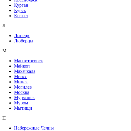
Курган
Курск
Кызыл
Л
Липецк
Люберцы
М
Магнитогорск
Майкоп
Махачкала
Миасс
Минск
Могилев
Москва
Мурманск
Муром
Мытищи
Н
Набережные Челны