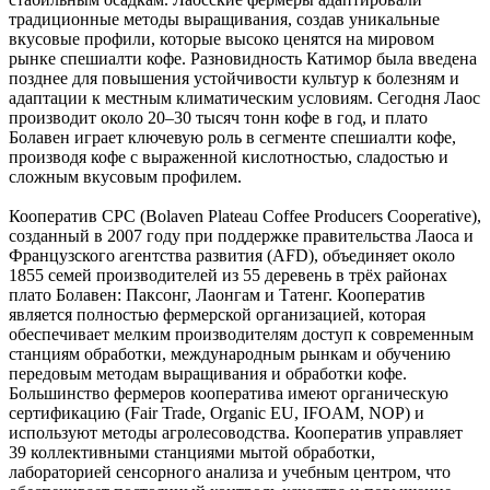
традиционные методы выращивания, создав уникальные
вкусовые профили, которые высоко ценятся на мировом
рынке спешиалти кофе. Разновидность Катимор была введена
позднее для повышения устойчивости культур к болезням и
адаптации к местным климатическим условиям. Сегодня Лаос
производит около 20–30 тысяч тонн кофе в год, и плато
Болавен играет ключевую роль в сегменте спешиалти кофе,
производя кофе с выраженной кислотностью, сладостью и
сложным вкусовым профилем.
Кооператив CPC (Bolaven Plateau Coffee Producers Cooperative),
созданный в 2007 году при поддержке правительства Лаоса и
Французского агентства развития (AFD), объединяет около
1855 семей производителей из 55 деревень в трёх районах
плато Болавен: Паксонг, Лаонгам и Татенг. Кооператив
является полностью фермерской организацией, которая
обеспечивает мелким производителям доступ к современным
станциям обработки, международным рынкам и обучению
передовым методам выращивания и обработки кофе.
Большинство фермеров кооператива имеют органическую
сертификацию (Fair Trade, Organic EU, IFOAM, NOP) и
используют методы агролесоводства. Кооператив управляет
39 коллективными станциями мытой обработки,
лабораторией сенсорного анализа и учебным центром, что