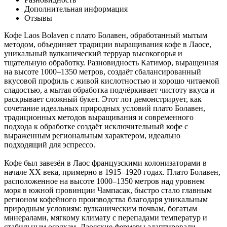
Дополнительная информация
Отзывы
Кофе Laos Bolaven с плато Болавен, обработанный мытым
методом, объединяет традиции выращивания кофе в Лаосе,
уникальный вулканический терруар высокогорья и
тщательную обработку. Разновидность Катимор, выращенная
на высоте 1000–1350 метров, создаёт сбалансированный
вкусовой профиль с живой кислотностью и хорошо читаемой
сладостью, а мытая обработка подчёркивает чистоту вкуса и
раскрывает сложный букет. Этот лот демонстрирует, как
сочетание идеальных природных условий плато Болавен,
традиционных методов выращивания и современного
подхода к обработке создаёт исключительный кофе с
выраженным региональным характером, идеально
подходящий для эспрессо.
Кофе был завезён в Лаос французскими колонизаторами в
начале XX века, примерно в 1915–1920 годах. Плато Болавен,
расположенное на высоте 1000–1350 метров над уровнем
моря в южной провинции Чампасак, быстро стало главным
регионом кофейного производства благодаря уникальным
природным условиям: вулканическим почвам, богатым
минералами, мягкому климату с перепадами температур и
стабильным осадкам. Лаосские фермеры адаптировали