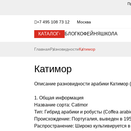
П
+7 495 108 73 12
Москва
КАТАЛОГ
БЛОГ
КОФЕЙНЯ
ШКОЛА
Главная
Разновидности
Катимор
Катимор
Описание разновидности арабики Катимор (
1. Общая информация
Название сорта: Catimor
Тип: Гибрид арабики и робусты (Coffea arabi
Происхождение: Португалия, выведен в 1950
Распространение: Широко культивируется в