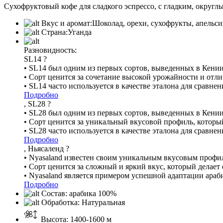
Сухофруктовый кофе для сладкого эспрессо, с гладким, округ
Вкус и аромат:
Шоколад, орехи, сухофрукты, апельс
Страна:
Уганда
Разновидность:
SL14
?
• SL14 был одним из первых сортов, выведенных в Кении
• Сорт ценится за сочетание высокой урожайности и отл
• SL14 часто используется в качестве эталона для сравн
Подробно
, SL28
?
• SL28 был одним из первых сортов, выведенных в Кении
• Сорт ценится за уникальный вкусовой профиль, которы
• SL28 часто используется в качестве эталона для сравн
Подробно
, Ньясаленд
?
• Nyasaland известен своим уникальным вкусовым профил
• Сорт ценится за сложный и яркий вкус, который делает
• Nyasaland является примером успешной адаптации араб
Подробно
Состав:
арабика 100%
Обработка:
Натуральная
Высота:
1400-1600 м