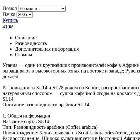
Помол
Пачка
Купить
410
₽
Описание
Разновидность
Дополнительная информация
Отзывы
Уганда — один из крупнейших производителей кофе в Африке и 
выращивают в высокогорных зонах на востоке и западе; Рувенз
дождей.
Разновидности SL14 и SL28 родом из Кении, распространились
натуральным способом — сушка кофейной ягоды на кроватях даё
SL14
Описание разновидности арабики SL 14
1. Общая информация
Название сорта: SL14
Тип: Разновидность арабики (Coffea arabica)
Происхождение: Кения, выведен в Scott Laboratories (отсюда на
Распространение: Широко культивируется в Восточной Африке,