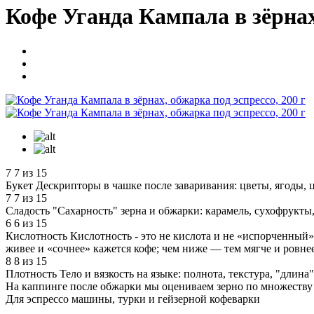
Кофе Уганда Кампала в зёрнах,
7
7 из 15
Букет
Дескрипторы в чашке после заваривания: цветы, ягоды, ц
7
7 из 15
Сладость
"Сахарность" зерна и обжарки: карамель, сухофрукты,
6
6 из 15
Кислотность
Кислотность - это не кислота и не «испорченный» 
живее и «сочнее» кажется кофе; чем ниже — тем мягче и ровнее
8
8 из 15
Плотность
Тело и вязкость на языке: полнота, текстура, "дли
На каппинге после обжарки мы оцениваем зерно по множеству п
Для эспрессо машины, турки и гейзерной кофеварки