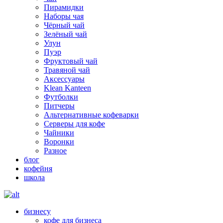
Пирамидки
Наборы чая
Чёрный чай
Зелёный чай
Улун
Пуэр
Фруктовый чай
Травяной чай
Аксессуары
Klean Kanteen
Футболки
Питчеры
Альтернативные кофеварки
Серверы для кофе
Чайники
Воронки
Разное
блог
кофейня
школа
бизнесу
кофе для бизнеса