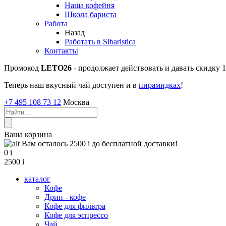
Наша кофейня
Школа бариста
Работа
Назад
Работать в Sibaristica
Контакты
Промокод
LETO26
- продолжает действовать и давать скидку
Теперь наш вкусный чай доступен и в
пирамидках
!
+7 495 108 73 12
Москва
Ваша корзина
Вам осталось 2500
i
до бесплатной доставки!
0
i
2500
i
каталог
Кофе
Дрип - кофе
Кофе для фильтра
Кофе для эспрессо
Чай