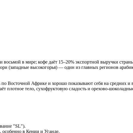
восьмой в мире; кофе даёт 15–20% экспортной выручки страны, 
ори (западные высокогорья) — один из главных регионов арабик
 по Восточной Африке и хорошо показывают себя на средних и 
т плотное тело, сухофруктовую сладость и орехово-шоколадные 
звание "SL").
 особенно в Кении и Уганде.