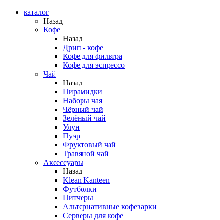
каталог
Назад
Кофе
Назад
Дрип - кофе
Кофе для фильтра
Кофе для эспрессо
Чай
Назад
Пирамидки
Наборы чая
Чёрный чай
Зелёный чай
Улун
Пуэр
Фруктовый чай
Травяной чай
Аксессуары
Назад
Klean Kanteen
Футболки
Питчеры
Альтернативные кофеварки
Серверы для кофе