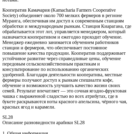
Кооператив Камачария (Kamacharia Farmers Cooperative
Society) объединяет около 700 мелких фермеров в регионе
Муранга, обеспечивая им доступ к современным станциям
обработки и международным рынкам. Станция Киарагана, где
обрабатывается этот лот, управляется менеджером, который
назначается кооперативом и ежегодно проходит обучение.
Менеджер ежедневно занимается обучением работников
станции и фермеров, что обеспечивает постоянное
повышение качества продукции. Кооператив поддерживает
устойчивое развитие через справедливые цены, обучение
передовым сельскохозяйственным практикам и
консультирование по использованию органических
удобрений. Благодаря деятельности кооператива, местные
фермеры получают доступ к рынкам спешиалти кофе,
обучение и возможность улучшить качество жизни своих
семей. Результат впечатляет — это сочная ягодно-фруктовая
чашка с выраженной сладостью во всех атрибутах, где в
букете раскрываются ноты красного апельсина, чёрного чая,
красных ягод и карамели.
SL28
Описание разновидности арабики SL28
1. Общая информация