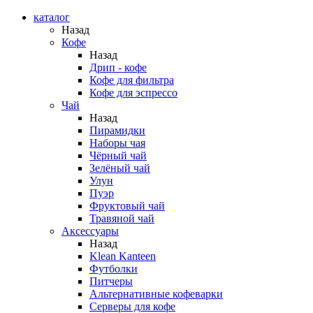
каталог
Назад
Кофе
Назад
Дрип - кофе
Кофе для фильтра
Кофе для эспрессо
Чай
Назад
Пирамидки
Наборы чая
Чёрный чай
Зелёный чай
Улун
Пуэр
Фруктовый чай
Травяной чай
Аксессуары
Назад
Klean Kanteen
Футболки
Питчеры
Альтернативные кофеварки
Серверы для кофе