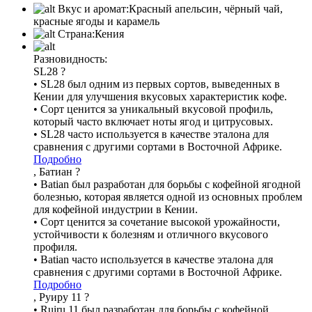
Вкус и аромат:
Красный апельсин, чёрный чай,
красные ягоды и карамель
Страна:
Кения
Разновидность:
SL28
?
• SL28 был одним из первых сортов, выведенных в
Кении для улучшения вкусовых характеристик кофе.
• Сорт ценится за уникальный вкусовой профиль,
который часто включает ноты ягод и цитрусовых.
• SL28 часто используется в качестве эталона для
сравнения с другими сортами в Восточной Африке.
Подробно
, Батиан
?
• Batian был разработан для борьбы с кофейной ягодной
болезнью, которая является одной из основных проблем
для кофейной индустрии в Кении.
• Сорт ценится за сочетание высокой урожайности,
устойчивости к болезням и отличного вкусового
профиля.
• Batian часто используется в качестве эталона для
сравнения с другими сортами в Восточной Африке.
Подробно
, Руиру 11
?
• Ruiru 11 был разработан для борьбы с кофейной