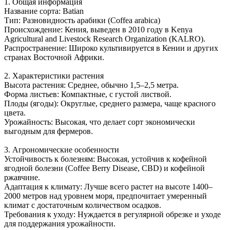
1. Общая информация
Название сорта: Batian
Тип: Разновидность арабики (Coffea arabica)
Происхождение: Кения, выведен в 2010 году в Kenya
Agricultural and Livestock Research Organization (KALRO).
Распространение: Широко культивируется в Кении и других
странах Восточной Африки.
2. Характеристики растения
Высота растения: Среднее, обычно 1,5–2,5 метра.
Форма листьев: Компактные, с густой листвой.
Плоды (ягоды): Округлые, среднего размера, чаще красного
цвета.
Урожайность: Высокая, что делает сорт экономически
выгодным для фермеров.
3. Агрономические особенности
Устойчивость к болезням: Высокая, устойчив к кофейной
ягодной болезни (Coffee Berry Disease, CBD) и кофейной
ржавчине.
Адаптация к климату: Лучше всего растет на высоте 1400–
2000 метров над уровнем моря, предпочитает умеренный
климат с достаточным количеством осадков.
Требования к уходу: Нуждается в регулярной обрезке и уходе
для поддержания урожайности.