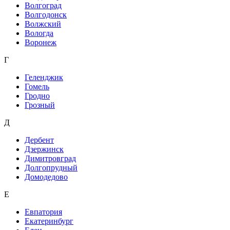
Волгоград
Волгодонск
Волжский
Вологда
Воронеж
Г
Геленджик
Гомель
Гродно
Грозный
Д
Дербент
Дзержинск
Димитровград
Долгопрудный
Домодедово
Е
Евпатория
Екатеринбург