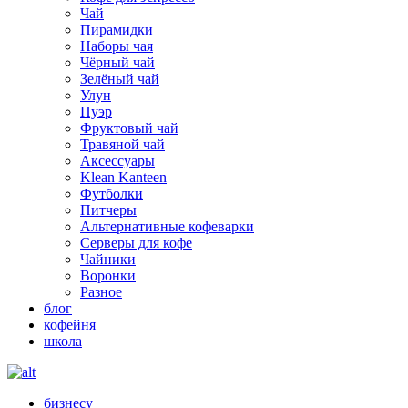
Чай
Пирамидки
Наборы чая
Чёрный чай
Зелёный чай
Улун
Пуэр
Фруктовый чай
Травяной чай
Аксессуары
Klean Kanteen
Футболки
Питчеры
Альтернативные кофеварки
Серверы для кофе
Чайники
Воронки
Разное
блог
кофейня
школа
бизнесу