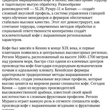
и тщательную мытую обработку. Разнообразие
разновидностей — SL28, Руиру-11 и Батиан — создаёт
сложный вкусовой профиль, а система управления станцией
через обучение менеджеров и фермеров обеспечивает
стабильно высокое качество. Этот лот демонстрирует, как
сочетание терруара, современных методов обработки и
социальной ответственности кооператива создаёт
исключительный кофе с выраженным региональным
характером.
Кофе был завезён в Кению в конце XIX века, и первые
плантации появились в центральных высокогорных регионах.
Регион Муранга, расположенный на высоте 1600–1700 метров
над уровнем моря, быстро стал одним из ключевых центров
производства кофе благодаря плодородным вулканическим
почвам и идеальному климату. Кенийские фермеры
адаптировали традиционные методы выращивания и
обработки, создав уникальные вкусовые профили, которые
высоко ценятся на мировом рынке спешиалти кофе. Сегодня
Кения — один из ведущих производителей
высококачественной арабики, известной своей яркой
кислотностью и сложным фруктовым профилем. Регион
Муранга играет важную роль в сегменте спешиалти кофе,
производя кофе с выраженными ягодными и фруктовыми
нотами.