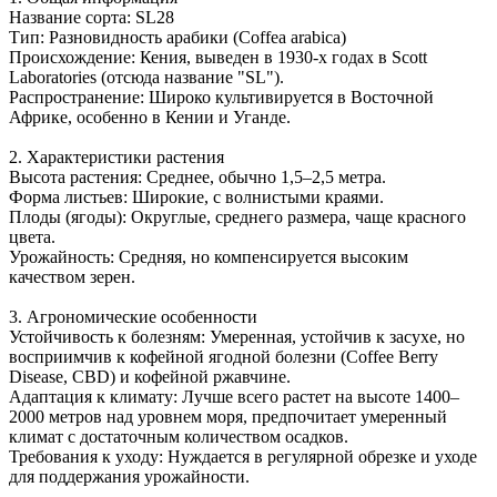
Название сорта: SL28
Тип: Разновидность арабики (Coffea arabica)
Происхождение: Кения, выведен в 1930-х годах в Scott
Laboratories (отсюда название "SL").
Распространение: Широко культивируется в Восточной
Африке, особенно в Кении и Уганде.
2. Характеристики растения
Высота растения: Среднее, обычно 1,5–2,5 метра.
Форма листьев: Широкие, с волнистыми краями.
Плоды (ягоды): Округлые, среднего размера, чаще красного
цвета.
Урожайность: Средняя, но компенсируется высоким
качеством зерен.
3. Агрономические особенности
Устойчивость к болезням: Умеренная, устойчив к засухе, но
восприимчив к кофейной ягодной болезни (Coffee Berry
Disease, CBD) и кофейной ржавчине.
Адаптация к климату: Лучше всего растет на высоте 1400–
2000 метров над уровнем моря, предпочитает умеренный
климат с достаточным количеством осадков.
Требования к уходу: Нуждается в регулярной обрезке и уходе
для поддержания урожайности.