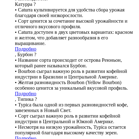
Катурра
?
• Caturra культивируется для удобства сбора урожая
благодаря своей низкорослости.
• Сорт ценится за сочетание высокой урожайности и
отличного вкусового профиля.
• Caturra доступен в двух цветовых вариантах: красном
и желтом, что добавляет разнообразия в его
выращивание.
Подробно
, Бурбон
?
• Название сорта происходит от острова Реюньон,
который ранее назывался Бурбон.
• Bourbon сыграл важную роль в развитии кофейной
индустрии в Бразилии и Центральной Америке.
• Желтая разновидность Bourbon (Yellow Bourbon)
особенно ценится за уникальный вкусовой профиль.
Подробно
, Типика
?
• Typica была одной из первых разновидностей кофе,
завезенных в Новый Свет.
• Сорт сыграл важную роль в развитии кофейной
индустрии в Центральной и Южной Америке.
• Несмотря на низкую урожайность, Typica остается
популярной благодаря высокому качеству зерен.
Подробно