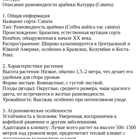
Описание разновидности арабики Катурра (Caturra)
1. Общая информация
Название сорта: Caturra
Тип: Разновидность арабики (Coffea arabica var. caturra)
Происхождение: Бразилия, естественная мутация сорта
Bourbon, обнаруженная в начале XX века.
Распространение: Широко культивируется в Центральной и
Южной Америке, особенно в Бразилии, Колумбии и Коста-
Рике.
2. Характеристики растения
Высота растения: Низкое, обычно 1,5–2 метра, что делает его
удобным для сбора урожая.
Форма листьев: Компактные, с густой листвой.
Плоды (ягоды): Округлые, среднего размера, чаще красного
цвета, но встречаются и желтые разновидности.
Урожайность: Высокая, особенно при интенсивном уходе.
3. Агрономические особенности
Устойчивость к болезням: Умеренная, восприимчив к
кофейной ржавчине и другим заболеваниям.
Адаптация к климату: Лучше всего растет на высоте 500–1500
метров над уровнем моря, предпочитает теплый климат с
достаточным количеством осадков.