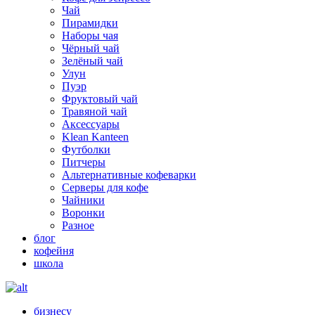
Чай
Пирамидки
Наборы чая
Чёрный чай
Зелёный чай
Улун
Пуэр
Фруктовый чай
Травяной чай
Аксессуары
Klean Kanteen
Футболки
Питчеры
Альтернативные кофеварки
Серверы для кофе
Чайники
Воронки
Разное
блог
кофейня
школа
бизнесу