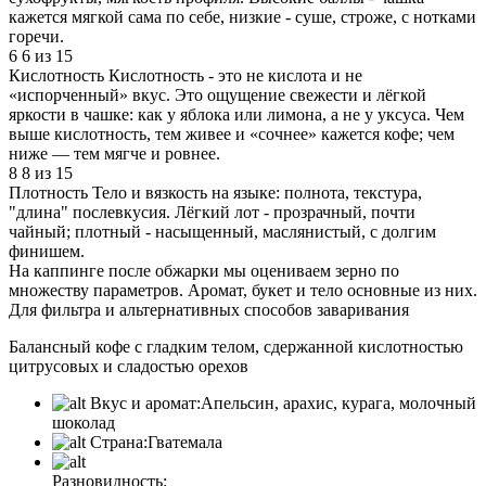
кажется мягкой сама по себе, низкие - суше, строже, с нотками
горечи.
6
6 из 15
Кислотность
Кислотность - это не кислота и не
«испорченный» вкус. Это ощущение свежести и лёгкой
яркости в чашке: как у яблока или лимона, а не у уксуса. Чем
выше кислотность, тем живее и «сочнее» кажется кофе; чем
ниже — тем мягче и ровнее.
8
8 из 15
Плотность
Тело и вязкость на языке: полнота, текстура,
"длина" послевкусия. Лёгкий лот - прозрачный, почти
чайный; плотный - насыщенный, маслянистый, с долгим
финишем.
На каппинге после обжарки мы оцениваем зерно по
множеству параметров. Аромат, букет и тело основные из них.
Для фильтра и альтернативных способов заваривания
Балансный кофе с гладким телом, сдержанной кислотностью
цитрусовых и сладостью орехов
Вкус и аромат:
Апельсин, арахис, курага, молочный
шоколад
Страна:
Гватемала
Разновидность: