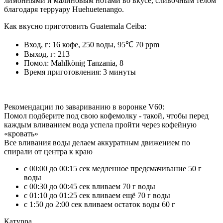
лимонными и малиновым нотами во вкусе, сливочным телом
благодаря терруару Huehuetenango.
Как вкусно приготовить Guatemala Ceiba:
Вход, г: 16 кофе, 250 воды, 95℃ 70 ppm
Выход, г: 213
Помол: Mahlkönig Tanzania, 8
Время приготовления: 3 минуты
Рекомендации по завариванию в воронке V60:
Помол подберите под свою кофемолку - такой, чтобы перед
каждым вливанием вода успела пройти через кофейную
«кровать»
Все вливания воды делаем аккуратным движением по
спирали от центра к краю
с 00:00 до 00:15 сек медленное предсмачивание 50 г
воды
с 00:30 до 00:45 сек вливаем 70 г воды
с 01:10 до 01:25 сек вливаем ещё 70 г воды
c 1:50 до 2:00 сек вливаем остаток воды 60 г
Катурра