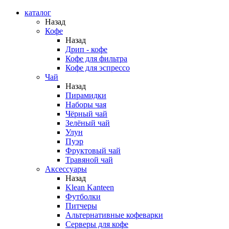
каталог
Назад
Кофе
Назад
Дрип - кофе
Кофе для фильтра
Кофе для эспрессо
Чай
Назад
Пирамидки
Наборы чая
Чёрный чай
Зелёный чай
Улун
Пуэр
Фруктовый чай
Травяной чай
Аксессуары
Назад
Klean Kanteen
Футболки
Питчеры
Альтернативные кофеварки
Серверы для кофе