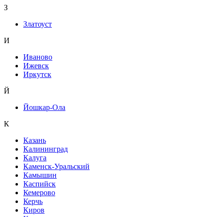
З
Златоуст
И
Иваново
Ижевск
Иркутск
Й
Йошкар-Ола
К
Казань
Калининград
Калуга
Каменск-Уральский
Камышин
Каспийск
Кемерово
Керчь
Киров