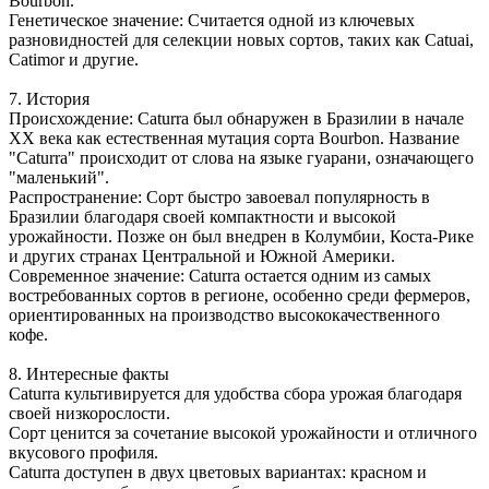
Bourbon.
Генетическое значение: Считается одной из ключевых
разновидностей для селекции новых сортов, таких как Catuai,
Catimor и другие.
7. История
Происхождение: Caturra был обнаружен в Бразилии в начале
XX века как естественная мутация сорта Bourbon. Название
"Caturra" происходит от слова на языке гуарани, означающего
"маленький".
Распространение: Сорт быстро завоевал популярность в
Бразилии благодаря своей компактности и высокой
урожайности. Позже он был внедрен в Колумбии, Коста-Рике
и других странах Центральной и Южной Америки.
Современное значение: Caturra остается одним из самых
востребованных сортов в регионе, особенно среди фермеров,
ориентированных на производство высококачественного
кофе.
8. Интересные факты
Caturra культивируется для удобства сбора урожая благодаря
своей низкорослости.
Сорт ценится за сочетание высокой урожайности и отличного
вкусового профиля.
Caturra доступен в двух цветовых вариантах: красном и