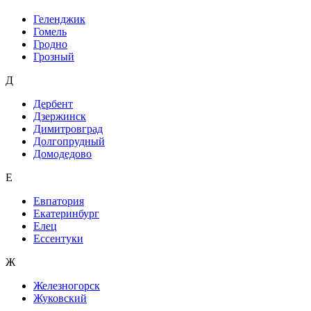
Геленджик
Гомель
Гродно
Грозный
Д
Дербент
Дзержинск
Димитровград
Долгопрудный
Домодедово
Е
Евпатория
Екатеринбург
Елец
Ессентуки
Ж
Железногорск
Жуковский