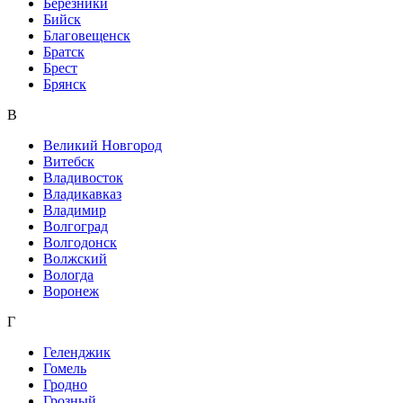
Березники
Бийск
Благовещенск
Братск
Брест
Брянск
В
Великий Новгород
Витебск
Владивосток
Владикавказ
Владимир
Волгоград
Волгодонск
Волжский
Вологда
Воронеж
Г
Геленджик
Гомель
Гродно
Грозный