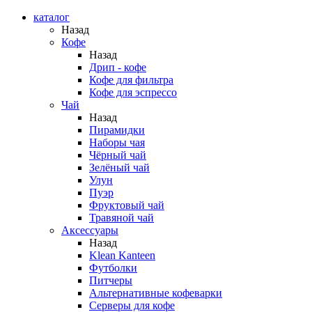
каталог
Назад
Кофе
Назад
Дрип - кофе
Кофе для фильтра
Кофе для эспрессо
Чай
Назад
Пирамидки
Наборы чая
Чёрный чай
Зелёный чай
Улун
Пуэр
Фруктовый чай
Травяной чай
Аксессуары
Назад
Klean Kanteen
Футболки
Питчеры
Альтернативные кофеварки
Серверы для кофе