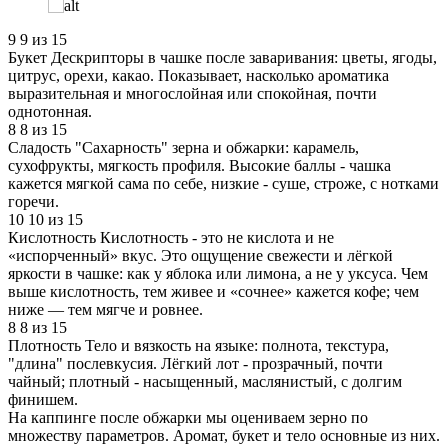
9
9 из 15
Букет
Дескрипторы в чашке после заваривания: цветы, ягоды,
цитрус, орехи, какао. Показывает, насколько ароматика
выразительная и многослойная или спокойная, почти
однотонная.
8
8 из 15
Сладость
"Сахарность" зерна и обжарки: карамель,
сухофрукты, мягкость профиля. Высокие баллы - чашка
кажется мягкой сама по себе, низкие - суше, строже, с нотками
горечи.
10
10 из 15
Кислотность
Кислотность - это не кислота и не
«испорченный» вкус. Это ощущение свежести и лёгкой
яркости в чашке: как у яблока или лимона, а не у уксуса. Чем
выше кислотность, тем живее и «сочнее» кажется кофе; чем
ниже — тем мягче и ровнее.
8
8 из 15
Плотность
Тело и вязкость на языке: полнота, текстура,
"длина" послевкусия. Лёгкий лот - прозрачный, почти
чайный; плотный - насыщенный, маслянистый, с долгим
финишем.
На каппинге после обжарки мы оцениваем зерно по
множеству параметров. Аромат, букет и тело основные из них.