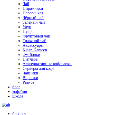
Чай
Пирамидки
Наборы чая
Чёрный чай
Зелёный чай
Улун
Пуэр
Фруктовый чай
Травяной чай
Аксессуары
Klean Kanteen
Футболки
Питчеры
Альтернативные кофеварки
Серверы для кофе
Чайники
Воронки
Разное
блог
кофейня
школа
бизнесу