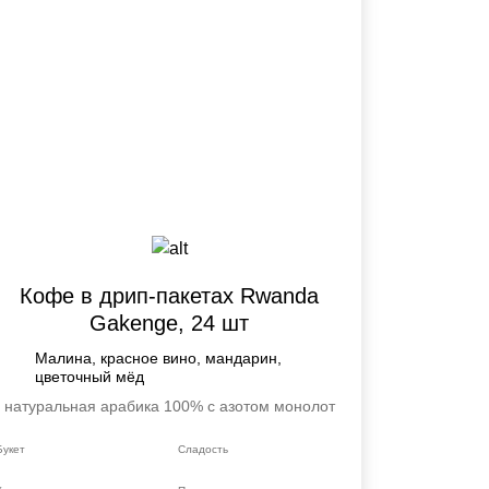
ей
ния о готовности
Кофе в дрип-пакетах Rwanda
Gakenge, 24 шт
Малина, красное вино, мандарин,
цветочный мёд
натуральная
арабика 100%
с азотом
монолот
Букет
Сладость