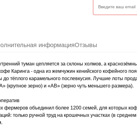
олнительная информация
Отзывы
 утренний туман цепляется за склоны холмов, а краснозёмн
офе Каринга - одна из жемчужин кенийского кофейного пояс
ы до тёплого карамельного послевкусия. Лучшие лоты прода
» (крупное зерно) и «AB» (зерно чуть меньшего размера).
ооператив
их фермеров объединил более 1200 семей, для которых коф
ий: только ручной труд на крошечных участках (в среднем п
.