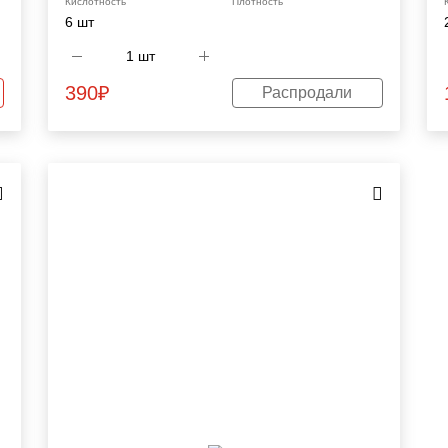
Кислотность
Плотность
6 шт
390
₽
Распродали