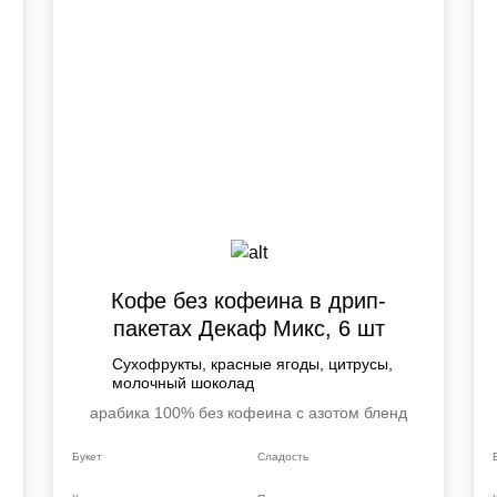
Срок хранения заказа в кофейне - 8 дн
Обязательно дождитесь email уведомле
заказа.
Кофе без кофеина в дрип-
пакетах Декаф Микс, 6 шт
Сухофрукты, красные ягоды, цитрусы,
молочный шоколад
арабика 100%
без кофеина
с азотом
бленд
Букет
Сладость