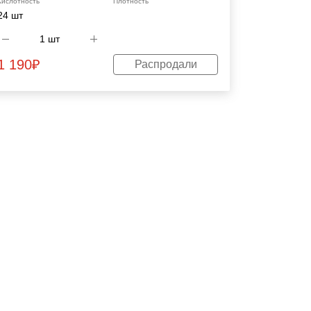
Кислотность
Плотность
24 шт
1 190
₽
Распродали