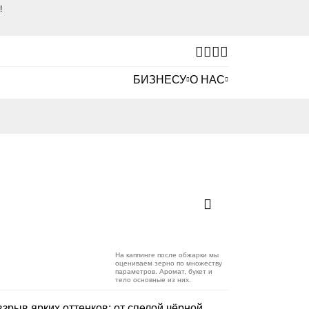
е!
БИЗНЕСУ
О НАС
На каппинге после обжарки мы
оцениваем зерно по множеству
параметров. Аромат, букет и
тело основные из них.
взрыв ярких оттенков: от спелой чёрной