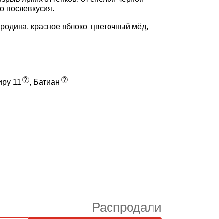
о послевкусия.
родина, красное яблоко, цветочный мёд,
?
?
иру 11
, Батиан
Распродали