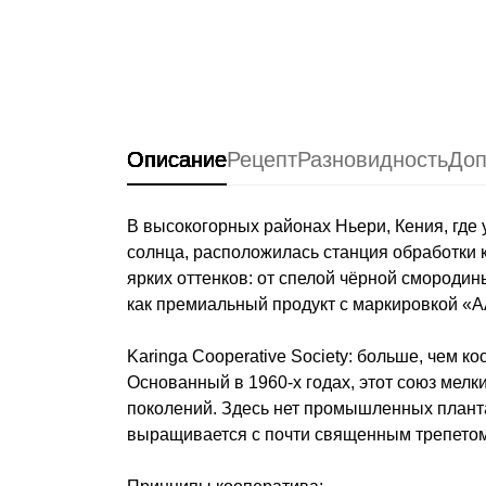
Описание
Рецепт
Разновидность
Доп
В высокогорных районах Ньери, Кения, где
солнца, расположилась станция обработки к
ярких оттенков: от спелой чёрной смородин
как премиальный продукт с маркировкой «AA
Karinga Cooperative Society: больше, чем к
Основанный в 1960-х годах, этот союз мелк
поколений. Здесь нет промышленных плантац
выращивается с почти священным трепетом