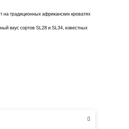
ит на традиционных африканских кроватях
ный вкус сортов SL28 и SL34, известных
еен:
1, лит.К.
/ СБ - ВС с 12:00
/ СБ - ВС с 10:00